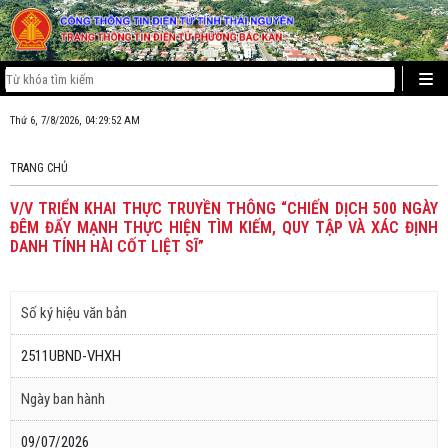
Thứ 6, 7/8/2026, 04:29:52 AM
TRANG CHỦ
V/V TRIỂN KHAI THỰC TRUYỀN THÔNG “CHIẾN DỊCH 500 NGÀY
ĐÊM ĐẨY MẠNH THỰC HIỆN TÌM KIẾM, QUY TẬP VÀ XÁC ĐỊNH
DANH TÍNH HÀI CỐT LIỆT SĨ”
Số ký hiệu văn bản
2511UBND-VHXH
Ngày ban hành
09/07/2026