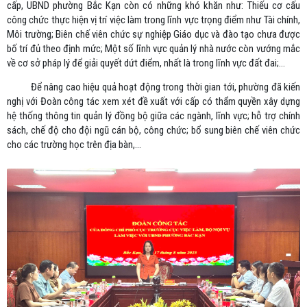
cấp, UBND phường Bắc Kạn còn có những khó khăn như: Thiếu cơ cấu
công chức thực hiện vị trí việc làm trong lĩnh vực trọng điểm như Tài chính,
Môi trường; Biên chế viên chức sự nghiệp Giáo dục và đào tạo chưa được
bố trí đủ theo định mức; Một số lĩnh vực quản lý nhà nước còn vướng mắc
về cơ sở pháp lý để giải quyết dứt điểm, nhất là trong lĩnh vực đất đai;…
Để nâng cao hiệu quả hoạt động trong thời gian tới, phường đã kiến
nghị với Đoàn công tác xem xét đề xuất với cấp có thẩm quyền xây dựng
hệ thống thông tin quản lý đồng bộ giữa các ngành, lĩnh vực; hỗ trợ chính
sách, chế độ cho đội ngũ cán bộ, công chức; bổ sung biên chế viên chức
cho các trường học trên địa bàn,…