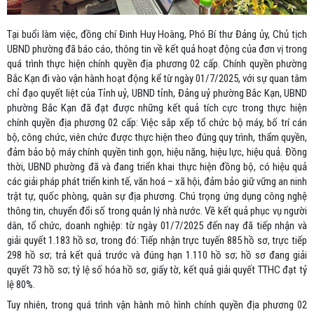
Tại buổi làm việc, đồng chí Đinh Huy Hoàng,
Phó Bí thư Đảng ủy,
Chủ tịch
UBND phường đã báo cáo, thông tin về
kết quả hoạt động của đơn vị trong
quá trình thực hiện chính quyền địa phương 02 cấp. Chính quyền phường
Bắc Kạn đi vào vận hành hoạt động kể từ ngày 01/7/2025, với sự quan tâm
chỉ đạo quyết liệt của Tỉnh uỷ, UBND tỉnh, Đảng uỷ phường Bắc Kạn, UBND
phường Bắc Kạn đã đạt được những kết quả tích cực trong thực hiện
chính quyền địa phương 02 cấp: Việc sắp xếp tổ chức bộ máy, bố trí cán
bộ, công chức, viên chức được thực hiện theo đúng quy trình, thẩm quyền,
đảm bảo bộ máy chính quyền tinh gọn, hiệu năng, hiệu lực, hiệu quả. Đồng
thời, UBND phường đã và đang triển khai t
hực hiện đồng bộ, có hiệu quả
các giải pháp phát triển kinh tế, văn hoá – xã hội, đảm bảo giữ vững an ninh
trật tự, quốc phòng, quân sự địa phương. Chú trọng ứng dụng công nghệ
thông tin, chuyển đổi số trong quản lý nhà nước.
Về kết quả phục vụ người
dân, tổ chức, doanh nghiệp: từ ngày 01/7/2025 đến nay đã tiếp nhận và
giải quyết 1.183 hồ sơ, trong đó: Tiếp nhận trực tuyến 885 hồ sơ, trực tiếp
298 hồ sơ; trả kết quả trước và đúng hạn 1.110 hồ sơ; hồ sơ đang giải
quyết 73 hồ sơ; tỷ lệ số hóa hồ sơ, giấy tờ, kết quả giải quyết TTHC đạt tỷ
lệ 80%.
Tuy nhiên, trong quá trình vận hành mô hình chính quyền địa phương 02