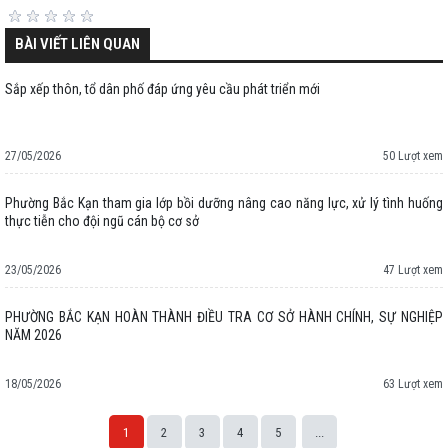
BÀI VIẾT LIÊN QUAN
Sắp xếp thôn, tổ dân phố đáp ứng yêu cầu phát triển mới
27/05/2026
50 Lượt xem
Phường Bắc Kạn tham gia lớp bồi dưỡng nâng cao năng lực, xử lý tình huống
thực tiễn cho đội ngũ cán bộ cơ sở
23/05/2026
47 Lượt xem
PHƯỜNG BẮC KẠN HOÀN THÀNH ĐIỀU TRA CƠ SỞ HÀNH CHÍNH, SỰ NGHIỆP
NĂM 2026
18/05/2026
63 Lượt xem
1
2
3
4
5
...