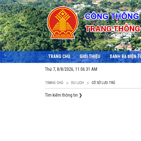
TRANG CHỦ
GIỚI THIỆU
DANH BẠ ĐIỆN T
Thứ 7, 8/8/2026, 11:06:32 AM
TRANG CHỦ
DU LỊCH
CỞ SỞ LƯU TRÚ
Tìm kiếm thông tin
❯