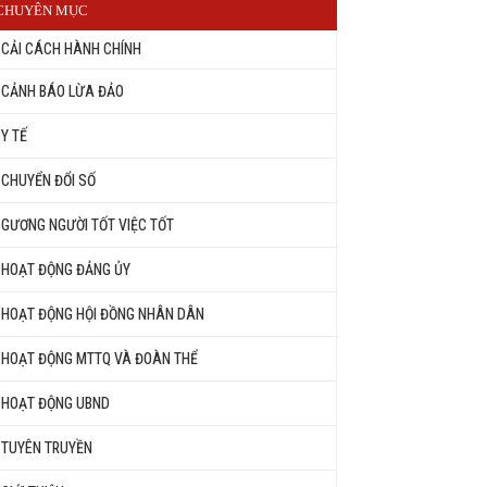
CHUYÊN MỤC
CẢI CÁCH HÀNH CHÍNH
CẢNH BÁO LỪA ĐẢO
Y TẾ
CHUYỂN ĐỔI SỐ
GƯƠNG NGƯỜI TỐT VIỆC TỐT
HOẠT ĐỘNG ĐẢNG ỦY
HOẠT ĐỘNG HỘI ĐỒNG NHÂN DÂN
HOẠT ĐỘNG MTTQ VÀ ĐOÀN THỂ
HOẠT ĐỘNG UBND
TUYÊN TRUYỀN