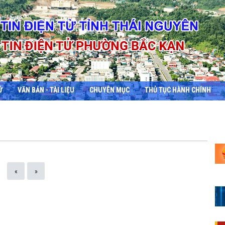
Ử
VĂN BẢN - TÀI LIỆU
CHUYÊN MỤC
THỦ TỤC HÀNH CHÍNH
«
»