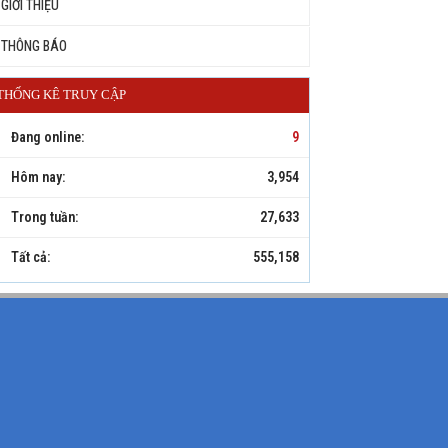
GIỚI THIỆU
THÔNG BÁO
THỐNG KÊ TRUY CẬP
Đang online:
9
Hôm nay:
3,954
Trong tuần:
27,633
Tất cả:
555,158