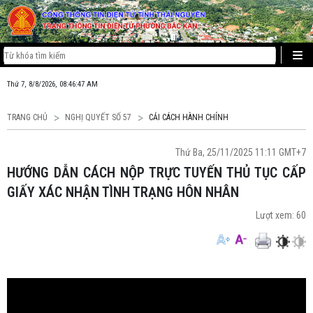
Thứ 7, 8/8/2026, 08:46:48 AM
TRANG CHỦ
NGHỊ QUYẾT SỐ 57
CẢI CÁCH HÀNH CHÍNH
Thứ Ba, 25/11/2025 11:11 GMT+7
HƯỚNG DẪN CÁCH NỘP TRỰC TUYẾN THỦ TỤC CẤP
GIẤY XÁC NHẬN TÌNH TRẠNG HÔN NHÂN
Lượt xem:
60