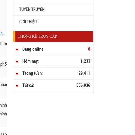
TUYÊN TRUYỀN
GIỚI THIỆU
nh.
THỐNG KÊ TRUY CẬP
thời
Đang online:
8
Hôm nay:
1,233
 phố
Trong tuần:
29,411
phải
Tất cả:
556,936
minh
hính
 sao