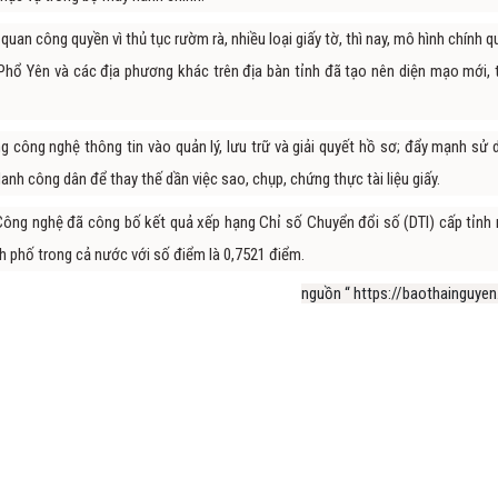
quan công quyền vì thủ tục rườm rà, nhiều loại giấy tờ, thì nay, mô hình chính 
Phổ Yên và các địa phương khác trên địa bàn tỉnh đã tạo nên diện mạo mới, 
 công nghệ thông tin vào quản lý, lưu trữ và giải quyết hồ sơ; đẩy mạnh sử 
anh công dân để thay thế dần việc sao, chụp, chứng thực tài liệu giấy.
ông nghệ đã công bố kết quả xếp hạng Chỉ số Chuyển đổi số (DTI) cấp tỉnh
ành phố trong cả nước với số điểm là 0,7521 điểm.
nguồn “ https://baothainguyen.