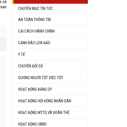
n số
 sao
CHUYÊN MỤC TIN TỨC
AN TOÀN THÔNG TIN
CẢI CÁCH HÀNH CHÍNH
CẢNH BÁO LỪA ĐẢO
Y TẾ
CHUYỂN ĐỔI SỐ
GƯƠNG NGƯỜI TỐT VIỆC TỐT
HOẠT ĐỘNG ĐẢNG ỦY
HOẠT ĐỘNG HỘI ĐỒNG NHÂN DÂN
HOẠT ĐỘNG MTTQ VÀ ĐOÀN THỂ
HOẠT ĐỘNG UBND