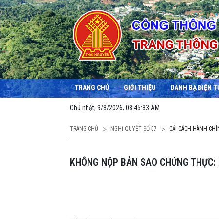
TRANG CHỦ
GIỚI THIỆU
DANH BẠ ĐIỆN T
Chủ nhật, 9/8/2026, 08:45:34 AM
TRANG CHỦ
NGHỊ QUYẾT SỐ 57
CẢI CÁCH HÀNH CHÍ
KHÔNG NỘP BẢN SAO CHỨNG THỰC: 