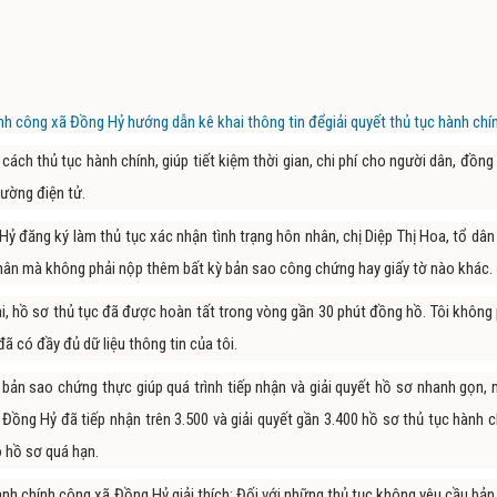
 công xã Đồng Hỷ hướng dẫn kê khai thông tin đểgiải quyết thủ tục hành chí
ách thủ tục hành chính, giúp tiết kiệm thời gian, chi phí cho người dân, đồng 
rường điện tử.
ỷ đăng ký làm thủ tục xác nhận tình trạng hôn nhân, chị Diệp Thị Hoa, tổ dân
nhân mà không phải nộp thêm bất kỳ bản sao công chứng hay giấy tờ nào khác.
ai, hồ sơ thủ tục đã được hoàn tất trong vòng gần 30 phút đồng hồ. Tôi không 
đã có đầy đủ dữ liệu thông tin của tôi.
bản sao chứng thực giúp quá trình tiếp nhận và giải quyết hồ sơ nhanh gọn, 
 Đồng Hỷ đã tiếp nhận trên 3.500 và giải quyết gần 3.400 hồ sơ thủ tục hành c
ó hồ sơ quá hạn.
ành chính công xã Đồng Hỷ giải thích: Đối với những thủ tục không yêu cầu bản