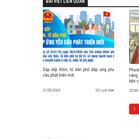
BÀI VIẾT LIÊN QUAN
Sắp xếp thôn, tổ dân phố đáp ứng yêu
Phườn
cầu phát triển mới
nâng 
tiễn 
27/05/2026
50 Lượt xem
23/05
1
Space;