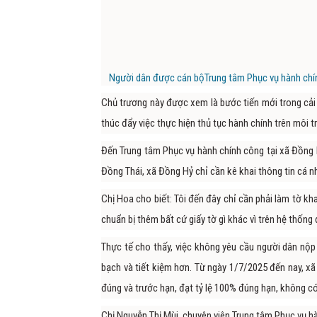
Người dân được cán bộTrung tâm Phục vụ hành chính
Chủ trương này được xem là bước tiến mới trong cải c
thúc đẩy việc thực hiện thủ tục hành chính trên môi t
Đến Trung tâm Phục vụ hành chính công tại xã Đồng H
Đồng Thái, xã Đồng Hỷ chỉ cần kê khai thông tin cá 
Chị Hoa cho biết: Tôi đến đây chỉ cần phải làm tờ kh
chuẩn bị thêm bất cứ giấy tờ gì khác vì trên hệ thống 
Thực tế cho thấy, việc không yêu cầu người dân nộp 
bạch và tiết kiệm hơn. Từ ngày 1/7/2025 đến nay, xã
đúng và trước hạn, đạt tỷ lệ 100% đúng hạn, không c
Chị Nguyễn Thị Mùi, chuyên viên Trung tâm Phục vụ h