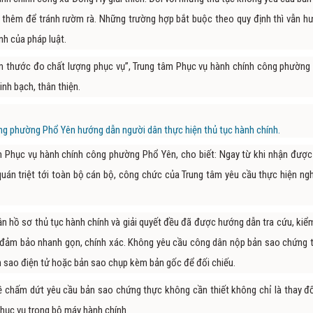
 thêm để tránh rườm rà. Những trường hợp bắt buộc theo quy định thì vẫn h
nh của pháp luật.
m thước đo chất lượng phục vụ”, Trung tâm Phục vụ hành chính công phường
nh bạch, thân thiện.
ng phường Phổ Yên hướng dẫn người dân thực hiện thủ tục hành chính.
 Phục vụ hành chính công phường Phổ Yên, cho biết: Ngay từ khi nhận được
quán triệt tới toàn bộ cán bộ, công chức của Trung tâm yêu cầu thực hiện ng
hận hồ sơ thủ tục hành chính và giải quyết đều đã được hướng dẫn tra cứu, kiể
 để đảm bảo nhanh gọn, chính xác. Không yêu cầu công dân nộp bản sao chứng 
ản sao điện tử hoặc bản sao chụp kèm bản gốc để đối chiếu.
về chấm dứt yêu cầu bản sao chứng thực không cần thiết không chỉ là thay đổ
 phục vụ trong bộ máy hành chính.