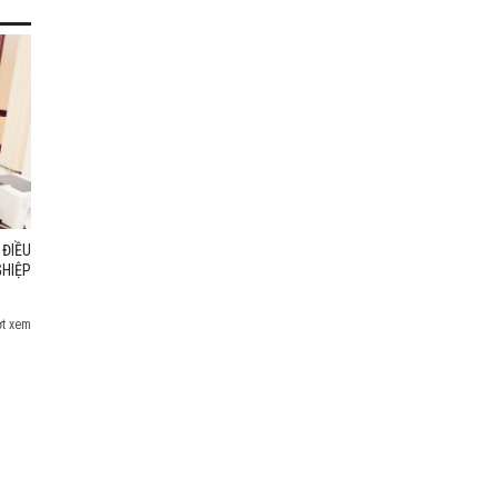
ĐIỀU
HIỆP
ợt xem