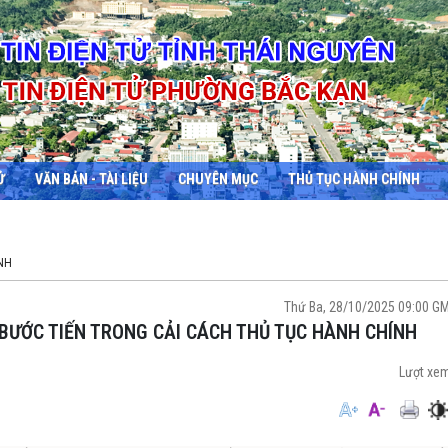
Ử
VĂN BẢN - TÀI LIỆU
CHUYÊN MỤC
THỦ TỤC HÀNH CHÍNH
NH
Thứ Ba, 28/10/2025 09:00 G
BƯỚC TIẾN TRONG CẢI CÁCH THỦ TỤC HÀNH CHÍNH
Lượt xe