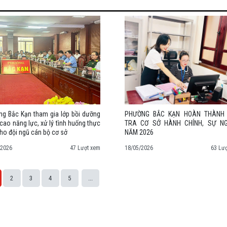
g Bắc Kạn tham gia lớp bồi dưỡng
PHƯỜNG BẮC KẠN HOÀN THÀNH 
cao năng lực, xử lý tình huống thực
TRA CƠ SỞ HÀNH CHÍNH, SỰ NG
cho đội ngũ cán bộ cơ sở
NĂM 2026
/2026
47 Lượt xem
18/05/2026
63 Lư
2
3
4
5
...