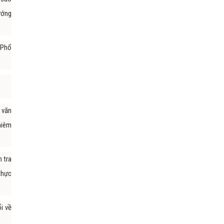
ướng
 Phổ
 văn
hiêm
m tra
thực
i về