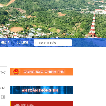
MEDIA
DU LỊCH
MT+7
m:
66
CHUYÊN MỤC