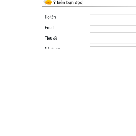
Họ tên
Email
Tiêu đề
Nội dung
Mã kiểm tra
TRANG THÔNG TIN ĐIỆN TỬ PHƯỜNG BẮC KẠN
Cơ quan chủ quản: UBND PHƯỜNG BẮC KẠN
Trụ sở: số 168, đường Trường Chinh, tổ 6A phường Bắc 
Người chịu trách nhiệm nội dung: Phan Đình Huy, Phó Ch
Điện thoại: 02093870325