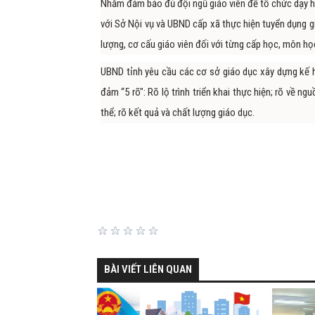
Nhằm đảm bảo đủ đội ngũ giáo viên để tổ chức dạy họ
với Sở Nội vụ và UBND cấp xã thực hiện tuyển dụng 
lượng, cơ cấu giáo viên đối với từng cấp học, môn họ
UBND tỉnh yêu cầu các cơ sở giáo dục xây dựng kế h
đảm “5 rõ": Rõ lộ trình triển khai thực hiện; rõ về n
thể; rõ kết quả và chất lượng giáo dục.
BÀI VIẾT LIÊN QUAN