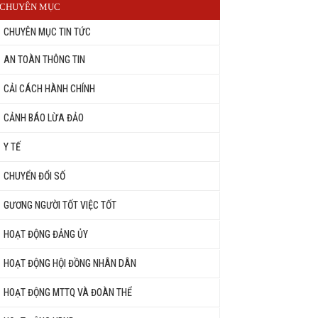
CHUYÊN MỤC
CHUYÊN MỤC TIN TỨC
AN TOÀN THÔNG TIN
CẢI CÁCH HÀNH CHÍNH
CẢNH BÁO LỪA ĐẢO
Y TẾ
CHUYỂN ĐỔI SỐ
GƯƠNG NGƯỜI TỐT VIỆC TỐT
HOẠT ĐỘNG ĐẢNG ỦY
HOẠT ĐỘNG HỘI ĐỒNG NHÂN DÂN
HOẠT ĐỘNG MTTQ VÀ ĐOÀN THỂ