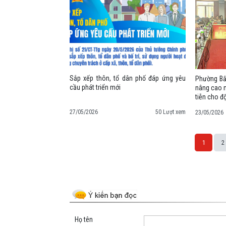
Sắp xếp thôn, tổ dân phố đáp ứng yêu
Phường Bắ
cầu phát triển mới
nâng cao n
tiễn cho đ
27/05/2026
50 Lượt xem
23/05/2026
1
2
Space;
Họ tên