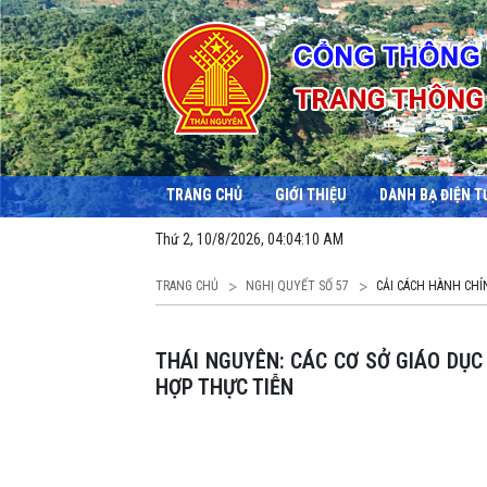
TRANG CHỦ
GIỚI THIỆU
DANH BẠ ĐIỆN T
Thứ 2, 10/8/2026, 04:04:11 AM
TRANG CHỦ
NGHỊ QUYẾT SỐ 57
CẢI CÁCH HÀNH CHÍ
THÁI NGUYÊN: CÁC CƠ SỞ GIÁO DỤC XÂY DỰNG KẾ HOẠCH DẠY HỌC 2 BUỔI/NGÀY PHÙ
HỢP THỰC TIỄN