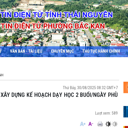
Ử
VĂN BẢN - TÀI LIỆU
CHUYÊN MỤC
THỦ TỤC HÀNH CHÍNH
NH
Thứ Bảy, 30/08/2025 08:32 GMT+7
Lượt xem:
589