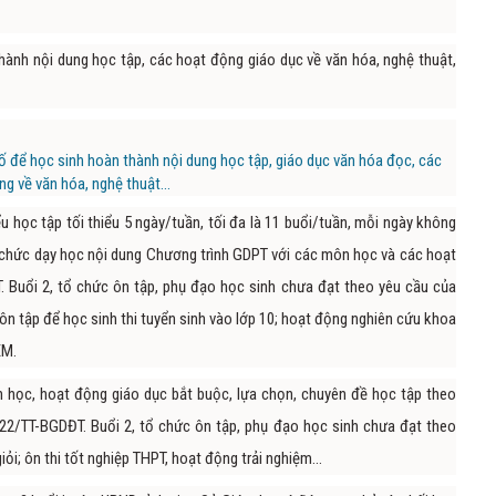
hành nội dung học tập, các hoạt động giáo dục về văn hóa, nghệ thuật,
ố để học sinh hoàn thành nội dung học tập, giáo dục văn hóa đọc, các
g về văn hóa, nghệ thuật...
ểu học tập tối thiểu 5 ngày/tuần, tối đa là 11 buổi/tuần, mỗi ngày không
tổ chức dạy học nội dung Chương trình GDPT với các môn học và các hoạt
 Buổi 2, tổ chức ôn tập, phụ đạo học sinh chưa đạt theo yêu cầu của
ôn tập để học sinh thi tuyển sinh vào lớp 10; hoạt động nghiên cứu khoa
EM.
 học, hoạt động giáo dục bắt buộc, lựa chọn, chuyên đề học tập theo
22/TT-BGDĐT. Buổi 2, tổ chức ôn tập, phụ đạo học sinh chưa đạt theo
i; ôn thi tốt nghiệp THPT, hoạt động trải nghiệm...