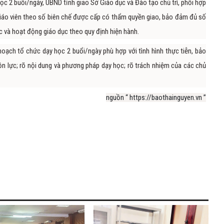
c 2 buổi/ngày, UBND tỉnh giao Sở Giáo dục và Đào tạo chủ trì, phối hợp
giáo viên theo số biên chế được cấp có thẩm quyền giao, bảo đảm đủ số
c và hoạt động giáo dục theo quy định hiện hành.
oạch tổ chức dạy học 2 buổi/ngày phù hợp với tình hình thực tiễn, bảo
guồn lực; rõ nội dung và phương pháp dạy học; rõ trách nhiệm của các chủ
nguồn “ https://baothainguyen.vn ”