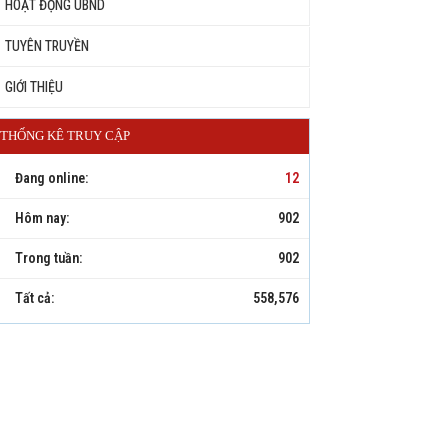
HOẠT ĐỘNG UBND
TUYÊN TRUYỀN
GIỚI THIỆU
THỐNG KÊ TRUY CẬP
Đang online:
12
Hôm nay:
902
Trong tuần:
902
Tất cả:
558,576