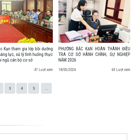
c Kạn tham gia lớp bồi dưỡng
PHƯỜNG BẮC KẠN HOÀN THÀNH ĐIỀU
ăng lực, xử lý tình huống thực
TRA CƠ SỞ HÀNH CHÍNH, SỰ NGHIỆP
ội ngũ cán bộ cơ sở
NĂM 2026
47 Lượt xem
18/05/2026
63 Lượt xem
3
4
5
...