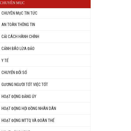
CHUYÊN MỤC
CHUYÊN MỤC TIN TỨC
AN TOÀN THÔNG TIN
CẢI CÁCH HÀNH CHÍNH
CẢNH BÁO LỪA ĐẢO
Y TẾ
CHUYỂN ĐỔI SỐ
GƯƠNG NGƯỜI TỐT VIỆC TỐT
HOẠT ĐỘNG ĐẢNG ỦY
HOẠT ĐỘNG HỘI ĐỒNG NHÂN DÂN
HOẠT ĐỘNG MTTQ VÀ ĐOÀN THỂ