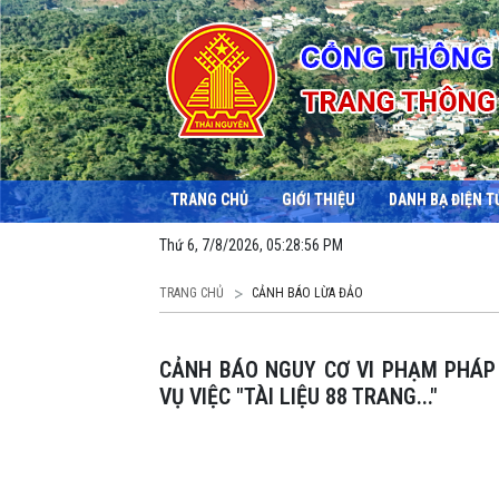
TRANG CHỦ
GIỚI THIỆU
DANH BẠ ĐIỆN T
Thứ 6, 7/8/2026, 05:28:57 PM
TRANG CHỦ
CẢNH BÁO LỪA ĐẢO
CẢNH BÁO NGUY CƠ VI PHẠM PHÁP LUẬT VÀ MẤT DỮ LIỆU CÁ NHÂN LIÊN QUAN ĐẾN
VỤ VIỆC "TÀI LIỆU 88 TRANG..."