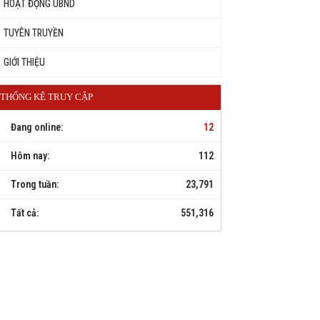
HOẠT ĐỘNG UBND
TUYÊN TRUYỀN
GIỚI THIỆU
THỐNG KÊ TRUY CẬP
Đang online:
12
Hôm nay:
112
Trong tuần:
23,791
Tất cả:
551,316