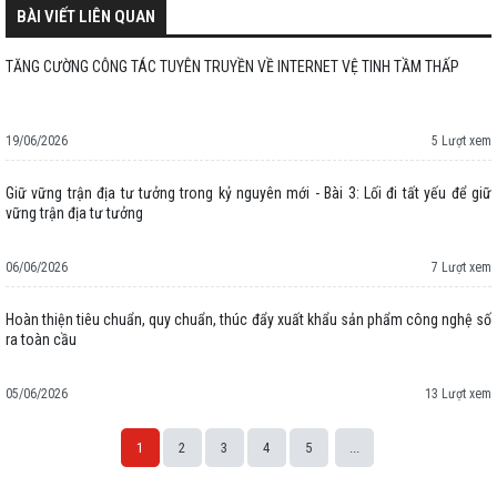
BÀI VIẾT LIÊN QUAN
TĂNG CƯỜNG CÔNG TÁC TUYÊN TRUYỀN VỀ INTERNET VỆ TINH TẦM THẤP
19/06/2026
5 Lượt xem
Giữ vững trận địa tư tưởng trong kỷ nguyên mới - Bài 3: Lối đi tất yếu để giữ
vững trận địa tư tưởng
06/06/2026
7 Lượt xem
Hoàn thiện tiêu chuẩn, quy chuẩn, thúc đẩy xuất khẩu sản phẩm công nghệ số
ra toàn cầu
05/06/2026
13 Lượt xem
1
2
3
4
5
...
Space;