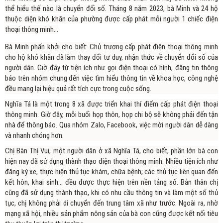
thể hiểu thế nào là chuyển đổi số. Tháng 8 năm 2023, bà Minh và 24 hộ
thuộc diện khó khăn của phường được cấp phát mỗi người 1 chiếc điện
thoại thông minh…
Bà Minh phấn khởi cho biết: Chủ trương cấp phát điện thoại thông minh
cho hộ khó khăn đã làm thay đổi tư duy, nhận thức về chuyển đổi số của
người dân. Giờ đây từ tiện ích như gọi điện thoại có hình, đăng tin thông
báo trên nhóm chung đến việc tìm hiểu thông tin về khoa học, công nghệ
đều mang lại hiệu quả rất tích cực trong cuộc sống.
Nghĩa Tá là một trong 8 xã được triển khai thí điểm cấp phát điện thoại
thông minh. Giờ đây, mỗi buổi họp thôn, họp chi bộ sẽ không phải đến tận
nhà để thông báo. Qua nhóm Zalo, Facebook, việc mời người dân dễ dàng
và nhanh chóng hơn.
Chị Bàn Thị Vui, một người dân ở xã Nghĩa Tá, cho biết, phần lớn bà con
hiện nay đã sử dụng thành thạo điện thoại thông minh. Nhiều tiện ích như
đăng ký xe, thực hiện thủ tục khám, chữa bệnh; các thủ tục liên quan đến
kết hôn, khai sinh… đều được thực hiện trên nền tảng số. Bản thân chị
cũng đã sử dụng thành thạo, khi có nhu cầu thông tin và làm một số thủ
tục, chị không phải di chuyển đến trung tâm xã như trước. Ngoài ra, nhờ
mạng xã hội, nhiều sản phẩm nông sản của bà con cũng được kết nối tiêu