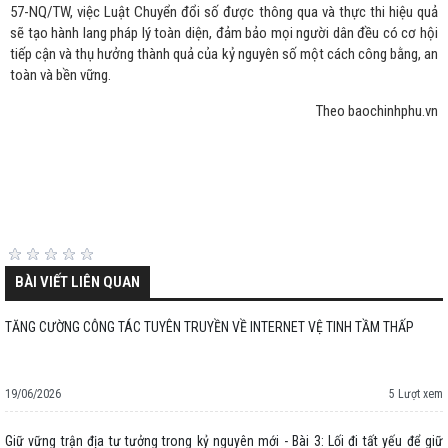
57-NQ/TW, việc Luật Chuyển đổi số được thông qua và thực thi hiệu quả
sẽ tạo hành lang pháp lý toàn diện, đảm bảo mọi người dân đều có cơ hội
tiếp cận và thụ hưởng thành quả của kỷ nguyên số một cách công bằng, an
toàn và bền vững.
Theo baochinhphu.vn
BÀI VIẾT LIÊN QUAN
TĂNG CƯỜNG CÔNG TÁC TUYÊN TRUYỀN VỀ INTERNET VỆ TINH TẦM THẤP
19/06/2026
5 Lượt xem
Giữ vững trận địa tư tưởng trong kỷ nguyên mới - Bài 3: Lối đi tất yếu để giữ