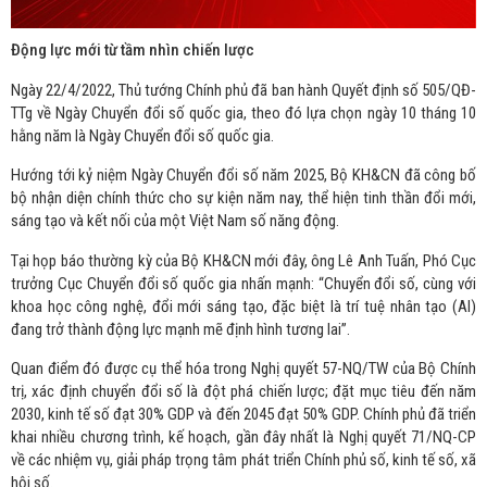
Động lực mới từ tầm nhìn chiến lược
Ngày 22/4/2022, Thủ tướng Chính phủ đã ban hành Quyết định số 505/QĐ-
TTg về Ngày Chuyển đổi số quốc gia, theo đó lựa chọn ngày 10 tháng 10
hằng năm là Ngày Chuyển đổi số quốc gia.
Hướng tới kỷ niệm Ngày Chuyển đổi số năm 2025, Bộ KH&CN đã công bố
bộ nhận diện chính thức cho sự kiện năm nay, thể hiện tinh thần đổi mới,
sáng tạo và kết nối của một Việt Nam số năng động.
Tại họp báo thường kỳ của Bộ KH&CN mới đây, ông Lê Anh Tuấn, Phó Cục
trưởng Cục Chuyển đổi số quốc gia nhấn mạnh: “Chuyển đổi số, cùng với
khoa học công nghệ, đổi mới sáng tạo, đặc biệt là trí tuệ nhân tạo (AI)
đang trở thành động lực mạnh mẽ định hình tương lai”.
Quan điểm đó được cụ thể hóa trong Nghị quyết 57-NQ/TW của Bộ Chính
trị, xác định chuyển đổi số là đột phá chiến lược; đặt mục tiêu đến năm
2030, kinh tế số đạt 30% GDP và đến 2045 đạt 50% GDP. Chính phủ đã triển
khai nhiều chương trình, kế hoạch, gần đây nhất là Nghị quyết 71/NQ-CP
về các nhiệm vụ, giải pháp trọng tâm phát triển Chính phủ số, kinh tế số, xã
hội số.