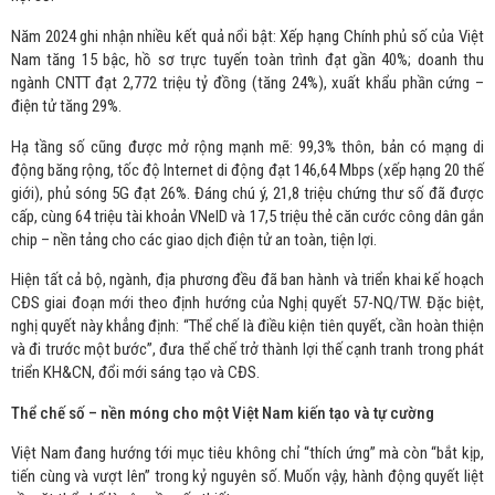
Năm 2024 ghi nhận nhiều kết quả nổi bật: Xếp hạng Chính phủ số của Việt
Nam tăng 15 bậc, hồ sơ trực tuyến toàn trình đạt gần 40%; doanh thu
ngành CNTT đạt 2,772 triệu tỷ đồng (tăng 24%), xuất khẩu phần cứng –
điện tử tăng 29%.
Hạ tầng số cũng được mở rộng mạnh mẽ: 99,3% thôn, bản có mạng di
động băng rộng, tốc độ Internet di động đạt 146,64 Mbps (xếp hạng 20 thế
giới), phủ sóng 5G đạt 26%. Đáng chú ý, 21,8 triệu chứng thư số đã được
cấp, cùng 64 triệu tài khoản VNeID và 17,5 triệu thẻ căn cước công dân gắn
chip – nền tảng cho các giao dịch điện tử an toàn, tiện lợi.
Hiện tất cả bộ, ngành, địa phương đều đã ban hành và triển khai kế hoạch
CĐS giai đoạn mới theo định hướng của Nghị quyết 57-NQ/TW. Đặc biệt,
nghị quyết này khẳng định: “Thể chế là điều kiện tiên quyết, cần hoàn thiện
và đi trước một bước”, đưa thể chế trở thành lợi thế cạnh tranh trong phát
triển KH&CN, đổi mới sáng tạo và CĐS.
Thể chế số – nền móng cho một Việt Nam kiến tạo và tự cường
Việt Nam đang hướng tới mục tiêu không chỉ “thích ứng” mà còn “bắt kịp,
tiến cùng và vượt lên” trong kỷ nguyên số. Muốn vậy, hành động quyết liệt