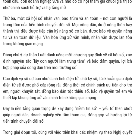
toàn cầu, còn doanh nghiệp vừa và nhỏ có cơ hội tham gia chuỗi giá trị số
nhờ chính sách hỗ trợ và hạ tầng mở.
Thứ ba, một xã hội số nhân văn, bao trùm và an toàn – nơi con người là
trung tâm của tiến trình chuyển đổi số. Mọi công dân, dù ở nông thôn hay
thành thị, đều được tiếp cận kỹ năng số cơ bản, được bảo vệ quyền riêng
tư và an toàn dữ liệu. Văn hóa ứng xử văn minh, nhân văn được lan tỏa
trong không gian mạng.
Đáng chú ý, dự thảo Luật dành riêng một chương quy định về xã hội số, xác
định nguyên tắc “lấy con người làm trung tâm” và bảo đảm quyền, lợi ích
hợp pháp của công dân trên môi trường số.
Các dịch vụ số cơ bản như danh tính điện tử, chữ ký số, tài khoản giao dịch
điện tử sẽ được phổ cập rộng rãi; đồng thời có chính sách ưu tiên cho trẻ
em, người khuyết tật, đồng bào dân tộc thiểu số, bảo vệ quyền trẻ em và
thiết lập khung ứng xử văn minh trên không gian mạng.
Đây là nền tảng quan trọng để xây dựng “niềm tin số” – yếu tố then chốt
giúp người dân, doanh nghiệp yên tâm tham gia, đóng góp và hưởng lợi từ
tiến trình chuyển đổi số.
Trong giai đoạn tới, cùng với việc triển khai các nhiệm vụ theo Nghị quyết