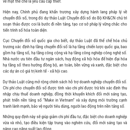
về mặt thể chế là yêu cầu cấp thiết.
Hiện nay, Chính phủ đang khẩn trương xây dựng hành lang pháp lý về
chuyển đổi số, trong đó dự thảo Luật Chuyển đổi số do Bộ KH&CN chủ trì
soạn thảo được coi là bước đi nền tảng, tạo cơ sở pháp lý vững chắc cho
tiến trình số hóa toàn diện.
Cục Chuyển đổi số quốc gia cho biết, dự thảo Luật đã thể chế hóa chủ
trương xác định hạ tầng chuyển đổi số là hạ tầng chiến lược quốc gia, bao
gồm hạ tầng số, hạ tầng công cộng và hạ tầng công nghiệp công nghệ số.
Nhà nước ưu tiên đầu tư ngân sách, huy động xã hội hóa để hiện đại hóa
hạ tầng số theo hướng đồng bộ, an toàn, bền vững và xanh, đặc biệt cho
các dự án có giá trị kinh tế - xã hội cao.
Dự thảo Luật cũng mở rộng chính sách hỗ trợ doanh nghiệp chuyển đổi số.
Chi phí cho chuyển đổi số được tính vào chi phí được trừ khi xác định thu
nhập chịu thuế doanh nghiệp; đồng thời khuyến khích đổi mới sáng tạo,
phát triển nền tảng số “Make in Vietnam” và xây dựng môi trường cạnh
tranh lành mạnh, bảo vệ người tiêu dùng, người lao động trên nền tảng số.
Những quy định này sẽ giúp giảm chi phí đầu tư, đặc biệt cho doanh nghiệp
vừa và nhỏ, tạo điều kiện tập trung vào nghiên cứu, đổi mới sáng tạo và
nâng cao năng suất lao động.