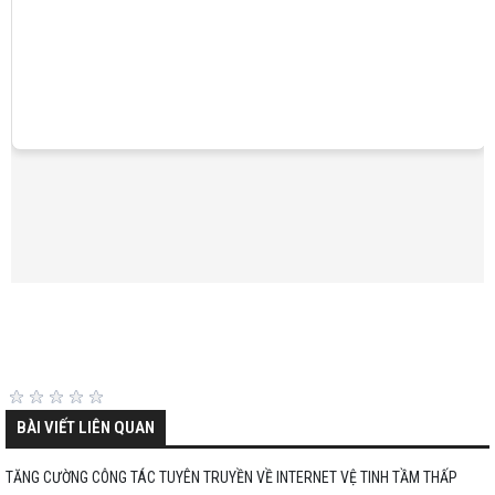
BÀI VIẾT LIÊN QUAN
TĂNG CƯỜNG CÔNG TÁC TUYÊN TRUYỀN VỀ INTERNET VỆ TINH TẦM THẤP