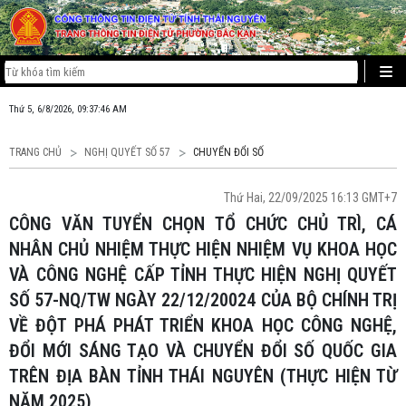
Thứ 5, 6/8/2026, 09:37:46 AM
TRANG CHỦ
NGHỊ QUYẾT SỐ 57
CHUYỂN ĐỔI SỐ
Thứ Hai, 22/09/2025 16:13 GMT+7
CÔNG VĂN TUYỂN CHỌN TỔ CHỨC CHỦ TRÌ, CÁ
NHÂN CHỦ NHIỆM THỰC HIỆN NHIỆM VỤ KHOA HỌC
VÀ CÔNG NGHỆ CẤP TỈNH THỰC HIỆN NGHỊ QUYẾT
SỐ 57-NQ/TW NGÀY 22/12/20024 CỦA BỘ CHÍNH TRỊ
VỀ ĐỘT PHÁ PHÁT TRIỂN KHOA HỌC CÔNG NGHỆ,
ĐỔI MỚI SÁNG TẠO VÀ CHUYỂN ĐỔI SỐ QUỐC GIA
TRÊN ĐỊA BÀN TỈNH THÁI NGUYÊN (THỰC HIỆN TỪ
NĂM 2025)