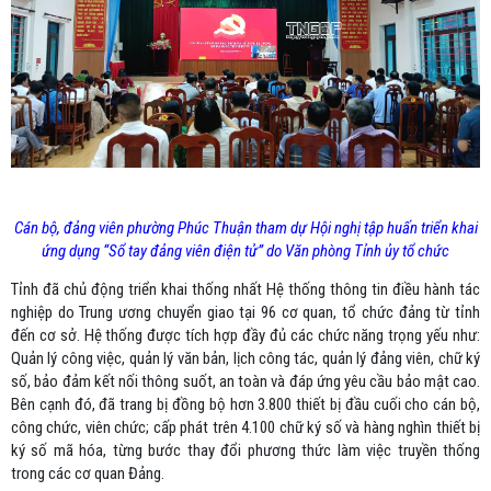
Cán bộ, đảng viên phường Phúc Thuận tham dự Hội nghị tập huấn triển khai
ứng dụng “Sổ tay đảng viên điện tử” do Văn phòng Tỉnh ủy tổ chức
Tỉnh đã chủ động triển khai thống nhất Hệ thống thông tin điều hành tác
nghiệp do Trung ương chuyển giao tại 96 cơ quan, tổ chức đảng từ tỉnh
đến cơ sở. Hệ thống được tích hợp đầy đủ các chức năng trọng yếu như:
Quản lý công việc, quản lý văn bản, lịch công tác, quản lý đảng viên, chữ ký
số, bảo đảm kết nối thông suốt, an toàn và đáp ứng yêu cầu bảo mật cao.
Bên cạnh đó, đã trang bị đồng bộ hơn 3.800 thiết bị đầu cuối cho cán bộ,
công chức, viên chức; cấp phát trên 4.100 chữ ký số và hàng nghìn thiết bị
ký số mã hóa, từng bước thay đổi phương thức làm việc truyền thống
trong các cơ quan Đảng.