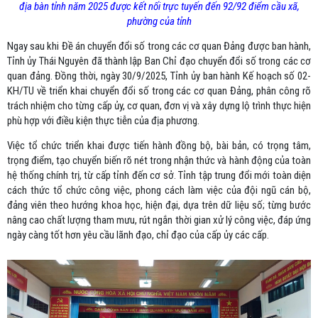
địa bàn tỉnh năm 2025 được kết nối trực tuyến đến 92/92 điểm cầu xã,
phường của tỉnh
Ngay sau khi Đề án chuyển đổi số trong các cơ quan Đảng được ban hành,
Tỉnh ủy Thái Nguyên đã thành lập Ban Chỉ đạo chuyển đổi số trong các cơ
quan đảng. Đồng thời, ngày 30/9/2025, Tỉnh ủy ban hành Kế hoạch số 02-
KH/TU về triển khai chuyển đổi số trong các cơ quan Đảng, phân công rõ
trách nhiệm cho từng cấp ủy, cơ quan, đơn vị và xây dựng lộ trình thực hiện
phù hợp với điều kiện thực tiễn của địa phương.
Việc tổ chức triển khai được tiến hành đồng bộ, bài bản, có trọng tâm,
trọng điểm, tạo chuyển biến rõ nét trong nhận thức và hành động của toàn
hệ thống chính trị, từ cấp tỉnh đến cơ sở. Tỉnh tập trung đổi mới toàn diện
cách thức tổ chức công việc, phong cách làm việc của đội ngũ cán bộ,
đảng viên theo hướng khoa học, hiện đại, dựa trên dữ liệu số; từng bước
nâng cao chất lượng tham mưu, rút ngắn thời gian xử lý công việc, đáp ứng
ngày càng tốt hơn yêu cầu lãnh đạo, chỉ đạo của cấp ủy các cấp.