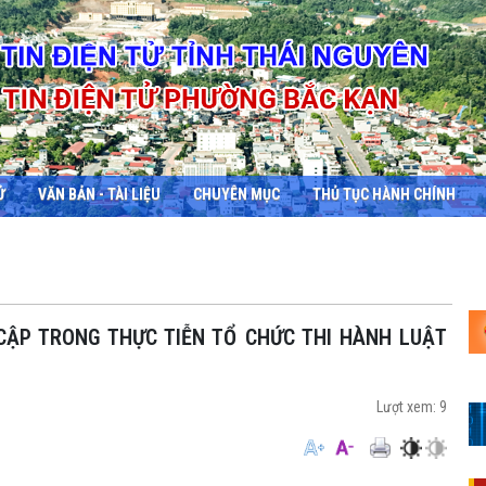
Ử
VĂN BẢN - TÀI LIỆU
CHUYÊN MỤC
THỦ TỤC HÀNH CHÍNH
Lượt xem:
9