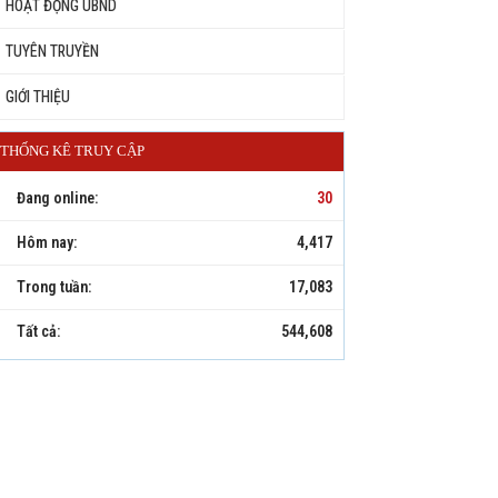
HOẠT ĐỘNG UBND
TUYÊN TRUYỀN
GIỚI THIỆU
THỐNG KÊ TRUY CẬP
Đang online:
30
Hôm nay:
4,417
Trong tuần:
17,083
Tất cả:
544,608