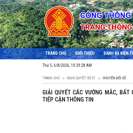
TRANG CHỦ
GIỚI THIỆU
DANH BẠ ĐIỆN T
Thứ 5, 6/8/2026, 10:29:29 AM
TRANG CHỦ
NGHỊ QUYẾT SỐ 57
CHUYỂN ĐỔI SỐ
GIẢI QUYẾT CÁC VƯỚNG MẮC, BẤT CẬP TRONG THỰC TIỄN TỔ CHỨC THI HÀNH LUẬT
TIẾP CẬN THÔNG TIN