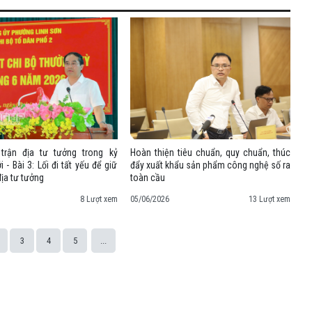
trận địa tư tưởng trong kỷ
Hoàn thiện tiêu chuẩn, quy chuẩn, thúc
 - Bài 3: Lối đi tất yếu để giữ
đẩy xuất khẩu sản phẩm công nghệ số ra
địa tư tưởng
toàn cầu
8 Lượt xem
05/06/2026
13 Lượt xem
3
4
5
...