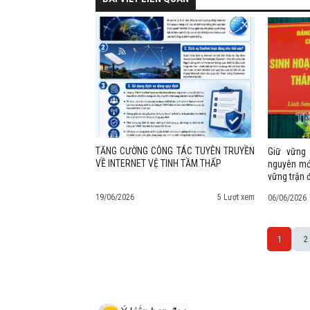
TĂNG CƯỜNG CÔNG TÁC TUYÊN TRUYỀN
Giữ vững 
VỀ INTERNET VỆ TINH TẦM THẤP
nguyên mới
vững trận 
19/06/2026
5 Lượt xem
06/06/2026
1
2
Space;