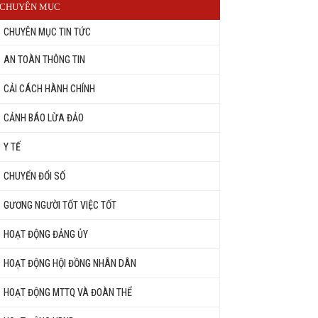
CHUYÊN MỤC
CHUYÊN MỤC TIN TỨC
AN TOÀN THÔNG TIN
CẢI CÁCH HÀNH CHÍNH
CẢNH BÁO LỪA ĐẢO
Y TẾ
CHUYỂN ĐỔI SỐ
GƯƠNG NGƯỜI TỐT VIỆC TỐT
HOẠT ĐỘNG ĐẢNG ỦY
HOẠT ĐỘNG HỘI ĐỒNG NHÂN DÂN
HOẠT ĐỘNG MTTQ VÀ ĐOÀN THỂ