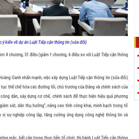
ý kiến về dự án Luật Tiếp cận thông tin (sửa đổi)
m 4 chương, 31 điều (giảm 1 chương, 6 điều so với Luật Tiếp cận thông
Hoàng Oanh nhấn mạnh, việc xây dựng Luật Tiếp cận thông tin (sửa đổi)
 tục thể chế hóa các đường lối, chủ trương của Đảng và chính sách của
 công dân, xây dựng cơ chế, chính sách để thực hiện hiệu quả phương
 giám sát, dân thụ hưởng", nâng cao tính công khai, minh bạch trong tổ
vị sự nghiệp công lập, tăng cường ứng dụng công nghệ thông tin và
ướng mắc, bất cập trong thực tiễn tổ chức thi hành Luật Tiếp cận thông