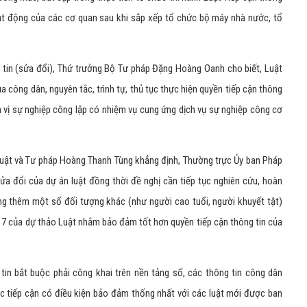
ạt động của các cơ quan sau khi sắp xếp tổ chức bộ máy nhà nước, tổ
g tin (sửa đổi), Thứ trưởng Bộ Tư pháp Đặng Hoàng Oanh cho biết, Luật
ủa công dân, nguyên tắc, trình tự, thủ tục thực hiện quyền tiếp cận thông
n vị sự nghiệp công lập có nhiệm vụ cung ứng dịch vụ sự nghiệp công cơ
luật và Tư pháp Hoàng Thanh Tùng khẳng định, Thường trực Ủy ban Pháp
ửa đổi của dự án luật đồng thời đề nghị cần tiếp tục nghiên cứu, hoàn
ung thêm một số đối tượng khác (như người cao tuổi, người khuyết tật)
 7 của dự thảo Luật nhằm bảo đảm tốt hơn quyền tiếp cận thông tin của
 tin bắt buộc phải công khai trên nền tảng số, các thông tin công dân
c tiếp cận có điều kiện bảo đảm thống nhất với các luật mới được ban