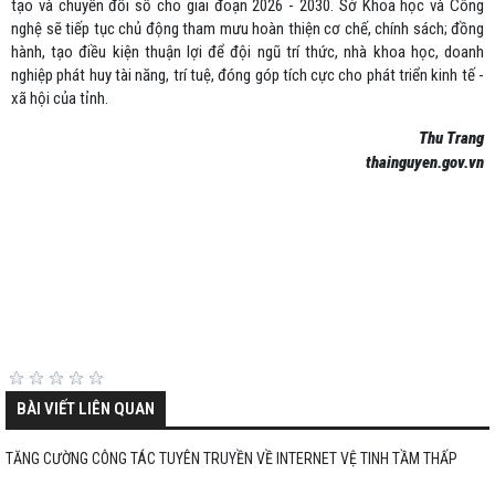
tạo và chuyển đổi số cho giai đoạn 2026 - 2030. Sở Khoa học và Công
nghệ sẽ tiếp tục chủ động tham mưu hoàn thiện cơ chế, chính sách; đồng
hành, tạo điều kiện thuận lợi để đội ngũ trí thức, nhà khoa học, doanh
nghiệp phát huy tài năng, trí tuệ, đóng góp tích cực cho phát triển kinh tế -
xã hội của tỉnh.
Thu Trang
thainguyen.gov.vn
BÀI VIẾT LIÊN QUAN
TĂNG CƯỜNG CÔNG TÁC TUYÊN TRUYỀN VỀ INTERNET VỆ TINH TẦM THẤP