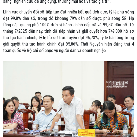
sang “nghiên cứu để ứng dụng, thương mại hóa và tạo giá trị”.
Lĩnh vực chuyển đổi số tiếp tục đạt nhiều kết quả tích cực; tỷ lệ phủ sóng
đạt 99,8% dân số, trong đó khoảng 79% dân số được phủ sóng 5G. Hạ
tầng cáp quang phủ 100% đơn vị hành chính cấp xã và 99,5% dân số. Từ
tháng 7/2025 đến nay, tỉnh đã tiếp nhận và giải quyết hơn 749.000 hồ sơ
thủ tục hành chính; tỷ lệ hồ sơ trực tuyến đạt 96,73%; tỷ lệ hài lòng trong
giải quyết thủ tục hành chính đạt 95,86%. Thái Nguyên hiện đứng thứ 4
toàn quốc về Bộ chỉ số phục vụ người dân và doanh nghiệp.