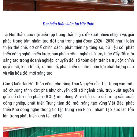
Đại biểu thảo luận tại Hội thảo
Tại Hội thảo, các đại biểu tập trung thảo luận, đề xuất nhiều nhiệm vụ, giải
pháp trọng tâm nhằm tạo đột phá trong giai đoạn 2026 - 2030 như: Hoàn
thiện thể chế, cơ chế chính sách; phát triển hạ tầng số, dữ liệu số; phát
triển công nghệ chiến lược, sản phẩm công nghệ chủ lực; thúc đẩy đổi mới
sáng tạo trong doanh nghiệp; chuyển đổi số toàn diện trên ba trụ cột chính
quyền số, kinh tế số, xã hội số; phát triển nguồn nhân lực chất lượng cao
và văn hóa đổi mới sáng tạo.
Các ý kiến tại Hội thảo cũng cho rằng Thái Nguyên cần tập trung vào một
số chương trình đột phá như chuyển đổi số ngành chè, truy xuất nguồn
gốc số cho sản phẩm OCOP, ứng dụng AI và bản sao số trong sản xuất
công nghiệp, phát triển Trung tâm đổi mới sáng tạo vùng Việt Bắc, phát
triển Khu công nghệ thông tin tập trung Yên Bình… nhằm tạo sức lan tỏa
lớn trong phát triển kinh tế - xã hội.