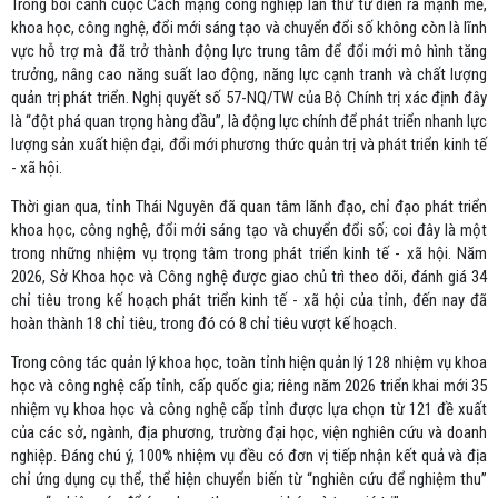
Trong bối cảnh cuộc Cách mạng công nghiệp lần thứ tư diễn ra mạnh mẽ,
khoa học, công nghệ, đổi mới sáng tạo và chuyển đổi số không còn là lĩnh
vực hỗ trợ mà đã trở thành động lực trung tâm để đổi mới mô hình tăng
trưởng, nâng cao năng suất lao động, năng lực cạnh tranh và chất lượng
quản trị phát triển. Nghị quyết số 57-NQ/TW của Bộ Chính trị xác định đây
là “đột phá quan trọng hàng đầu”, là động lực chính để phát triển nhanh lực
lượng sản xuất hiện đại, đổi mới phương thức quản trị và phát triển kinh tế
- xã hội.
Thời gian qua, tỉnh Thái Nguyên đã quan tâm lãnh đạo, chỉ đạo phát triển
khoa học, công nghệ, đổi mới sáng tạo và chuyển đổi số; coi đây là một
trong những nhiệm vụ trọng tâm trong phát triển kinh tế - xã hội. Năm
2026, Sở Khoa học và Công nghệ được giao chủ trì theo dõi, đánh giá 34
chỉ tiêu trong kế hoạch phát triển kinh tế - xã hội của tỉnh, đến nay đã
hoàn thành 18 chỉ tiêu, trong đó có 8 chỉ tiêu vượt kế hoạch.
Trong công tác quản lý khoa học, toàn tỉnh hiện quản lý 128 nhiệm vụ khoa
học và công nghệ cấp tỉnh, cấp quốc gia; riêng năm 2026 triển khai mới 35
nhiệm vụ khoa học và công nghệ cấp tỉnh được lựa chọn từ 121 đề xuất
của các sở, ngành, địa phương, trường đại học, viện nghiên cứu và doanh
nghiệp. Đáng chú ý, 100% nhiệm vụ đều có đơn vị tiếp nhận kết quả và địa
chỉ ứng dụng cụ thể, thể hiện chuyển biến từ “nghiên cứu để nghiệm thu”