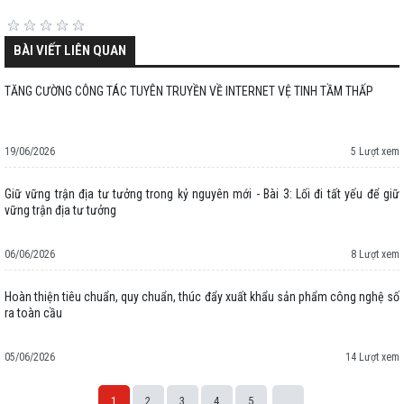
BÀI VIẾT LIÊN QUAN
TĂNG CƯỜNG CÔNG TÁC TUYÊN TRUYỀN VỀ INTERNET VỆ TINH TẦM THẤP
19/06/2026
5 Lượt xem
Giữ vững trận địa tư tưởng trong kỷ nguyên mới - Bài 3: Lối đi tất yếu để giữ
vững trận địa tư tưởng
06/06/2026
8 Lượt xem
Hoàn thiện tiêu chuẩn, quy chuẩn, thúc đẩy xuất khẩu sản phẩm công nghệ số
ra toàn cầu
05/06/2026
14 Lượt xem
1
2
3
4
5
...