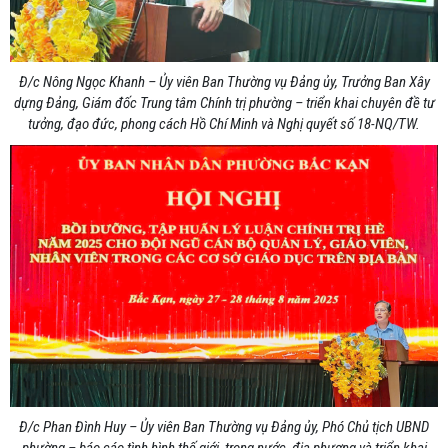
Đ/c Nông Ngọc Khanh – Ủy viên Ban Thường vụ Đảng ủy, Trưởng Ban Xây
dựng Đảng, Giám đốc Trung tâm Chính trị phường – triển khai chuyên đề tư
tưởng, đạo đức, phong cách Hồ Chí Minh và Nghị quyết số 18-NQ/TW.
Đ/c Phan Đình Huy – Ủy viên Ban Thường vụ Đảng ủy, Phó Chủ tịch UBND
phường – báo cáo tình hình thế giới, trong nước, địa phương và triển khai