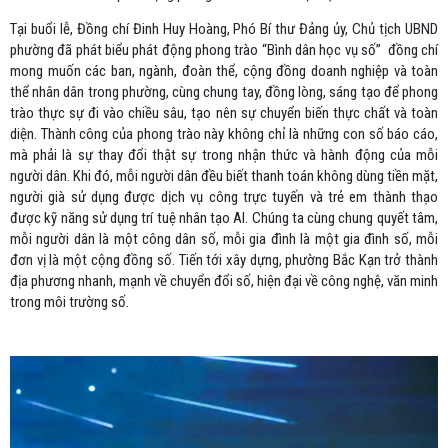
Tại buổi lễ, Đồng chí Đinh Huy Hoàng, Phó Bí thư Đảng ủy, Chủ tịch UBND
phường đã phát biểu phát động phong trào “Bình dân học vụ số” đồng chí
mong muốn các ban, ngành, đoàn thể, cộng đồng doanh nghiệp và toàn
thể nhân dân trong phường, cùng chung tay, đồng lòng, sáng tạo để phong
trào thực sự đi vào chiều sâu, tạo nên sự chuyển biến thực chất và toàn
diện. Thành công của phong trào này không chỉ là những con số báo cáo,
mà phải là sự thay đổi thật sự trong nhận thức và hành động của mỗi
người dân. Khi đó, mỗi người dân đều biết thanh toán không dùng tiền mặt,
người già sử dụng được dịch vụ công trực tuyến và trẻ em thành thạo
được kỹ năng sử dụng trí tuệ nhân tạo AI. Chúng ta cùng chung quyết tâm,
mỗi người dân là một công dân số, mỗi gia đình là một gia đình số, mỗi
đơn vị là một cộng đồng số. Tiến tới xây dựng, phường Bắc Kạn trở thành
địa phương nhanh, mạnh về chuyển đổi số, hiện đại về công nghệ, văn minh
trong môi trường số.