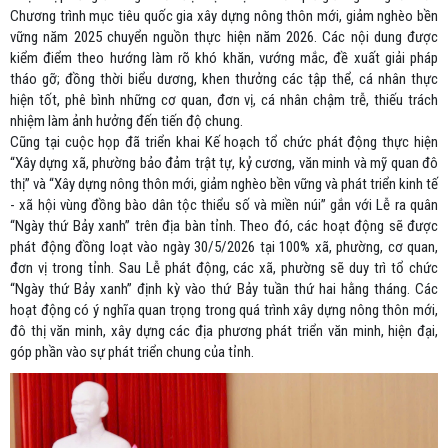
Chương trình mục tiêu quốc gia xây dựng nông thôn mới, giảm nghèo bền
vững năm 2025 chuyển nguồn thực hiện năm 2026. Các nội dung được
kiểm điểm theo hướng làm rõ khó khăn, vướng mắc, đề xuất giải pháp
tháo gỡ; đồng thời biểu dương, khen thưởng các tập thể, cá nhân thực
hiện tốt, phê bình những cơ quan, đơn vị, cá nhân chậm trễ, thiếu trách
nhiệm làm ảnh hưởng đến tiến độ chung.
Cũng tại cuộc họp đã triển khai Kế hoạch tổ chức phát động thực hiện
“Xây dựng xã, phường bảo đảm trật tự, kỷ cương, văn minh và mỹ quan đô
thị” và “Xây dựng nông thôn mới, giảm nghèo bền vững và phát triển kinh tế
- xã hội vùng đồng bào dân tộc thiểu số và miền núi” gắn với Lễ ra quân
“Ngày thứ Bảy xanh” trên địa bàn tỉnh. Theo đó, các hoạt động sẽ được
phát động đồng loạt vào ngày 30/5/2026 tại 100% xã, phường, cơ quan,
đơn vị trong tỉnh. Sau Lễ phát động, các xã, phường sẽ duy trì tổ chức
“Ngày thứ Bảy xanh” định kỳ vào thứ Bảy tuần thứ hai hằng tháng. Các
hoạt động có ý nghĩa quan trọng trong quá trình xây dựng nông thôn mới,
đô thị văn minh, xây dựng các địa phương phát triển văn minh, hiện đại,
góp phần vào sự phát triển chung của tỉnh.