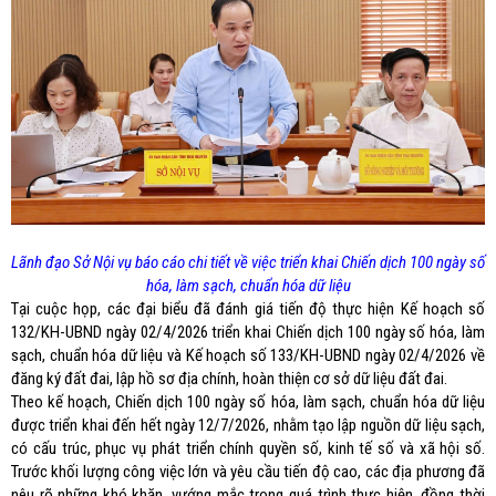
Lãnh đạo Sở Nội vụ báo cáo chi tiết về việc triển khai Chiến dịch 100 ngày số
hóa, làm sạch, chuẩn hóa dữ liệu
Tại cuộc họp, các đại biểu đã đánh giá tiến độ thực hiện Kế hoạch số
132/KH-UBND ngày 02/4/2026 triển khai Chiến dịch 100 ngày số hóa, làm
sạch, chuẩn hóa dữ liệu và Kế hoạch số 133/KH-UBND ngày 02/4/2026 về
đăng ký đất đai, lập hồ sơ địa chính, hoàn thiện cơ sở dữ liệu đất đai.
Theo kế hoạch, Chiến dịch 100 ngày số hóa, làm sạch, chuẩn hóa dữ liệu
được triển khai đến hết ngày 12/7/2026, nhằm tạo lập nguồn dữ liệu sạch,
có cấu trúc, phục vụ phát triển chính quyền số, kinh tế số và xã hội số.
Trước khối lượng công việc lớn và yêu cầu tiến độ cao, các địa phương đã
nêu rõ những khó khăn, vướng mắc trong quá trình thực hiện, đồng thời