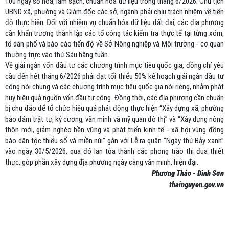
100 ngày số hóa, làm sạch, chuẩn hóa dữ liệu trong tháng 6/2026; Chủ tịch
UBND xã, phường và Giám đốc các sở, ngành phải chịu trách nhiệm về tiến
độ thực hiện. Đối với nhiệm vụ chuẩn hóa dữ liệu đất đai, các địa phương
cần khẩn trương thành lập các tổ công tác kiểm tra thực tế tại từng xóm,
tổ dân phố và báo cáo tiến độ về Sở Nông nghiệp và Môi trường - cơ quan
thường trực vào thứ Sáu hằng tuần.
Về giải ngân vốn đầu tư các chương trình mục tiêu quốc gia, đồng chí yêu
cầu đến hết tháng 6/2026 phải đạt tối thiểu 50% kế hoạch giải ngân đầu tư
công nói chung và các chương trình mục tiêu quốc gia nói riêng, nhằm phát
huy hiệu quả nguồn vốn đầu tư công. Đồng thời, các địa phương cần chuẩn
bị chu đáo để tổ chức hiệu quả phát động thực hiện “Xây dựng xã, phường
bảo đảm trật tự, kỷ cương, văn minh và mỹ quan đô thị” và “Xây dựng nông
thôn mới, giảm nghèo bền vững và phát triển kinh tế - xã hội vùng đồng
bào dân tộc thiểu số và miền núi” gắn với Lễ ra quân “Ngày thứ Bảy xanh”
vào ngày 30/5/2026, qua đó lan tỏa thành các phong trào thi đua thiết
thực, góp phần xây dựng địa phương ngày càng văn minh, hiện đại.
Phương Thảo - Đình Sơn
thainguyen.gov.vn