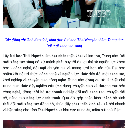
Các đồng chí lãnh đạo tỉnh, lãnh đạo Đại học Thái Nguyên thăm Trung tâm
Đổi mới sáng tạo vùng
Lấy Đại học Thái Nguyên làm hạt nhân triển khai và lan tỏa, Trung tâm Đổi
mới sáng tạo vùng có sứ mệnh phát huy tối đa lợi thế về nguồn lực khoa
học - công nghệ, đội ngũ chuyên gia và mạng lưới hợp tác của Đại học
nhằm kết nối tri thức, công nghệ và nguồn lực; thúc đẩy đổi mới sáng tạo,
khởi nghiệp và chuyển giao công nghệ. Trung tâm đóng vai trò là thiết chế
trung gian thúc đẩy nghiên cứu ứng dụng, chuyển giao và thương mại hóa
công nghệ; đồng thời hỗ trợ doanh nghiệp đổi mới sáng tạo, chuyển đổi
số, nâng cao năng lực cạnh tranh. Qua đó, góp phần hình thành hệ sinh
thái đổi mới sáng tạo đồng bộ, thúc đẩy phát triển kinh tế - xã hội nhanh
và bền vững cho tỉnh Thái Nguyên và khu vực trung du, miền núi phía Bắc.