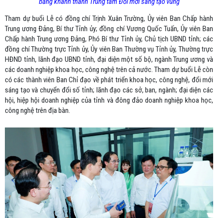
băng khánh thành Trung tâm Đổi mới sáng tạo vùng
Tham dự buổi Lễ có đồng chí Trịnh Xuân Trường, Ủy viên Ban Chấp hành
Trung ương Đảng, Bí thư Tỉnh ủy; đồng chí Vương Quốc Tuấn, Ủy viên Ban
Chấp hành Trung ương Đảng, Phó Bí thư Tỉnh ủy, Chủ tịch UBND tỉnh; các
đồng chí Thường trực Tỉnh ủy, Ủy viên Ban Thường vụ Tỉnh ủy, Thường trực
HĐND tỉnh, lãnh đạo UBND tỉnh, đại diện một số bộ, ngành Trung ương và
các doanh nghiệp khoa học, công nghệ trên cả nước. Tham dự buổi Lễ còn
có các thành viên Ban Chỉ đạo về phát triển khoa học, công nghệ, đổi mới
sáng tạo và chuyển đổi số tỉnh; lãnh đạo các sở, ban, ngành; đại diện các
hội, hiệp hội doanh nghiệp của tỉnh và đông đảo doanh nghiệp khoa học,
công nghệ trên địa bàn.