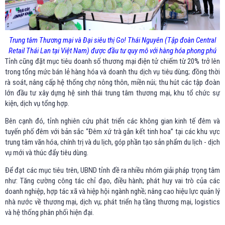
Trung tâm Thương mại và Đại siêu thị Go! Thái Nguyên (Tập đoàn Central
Retail Thái Lan tại Việt Nam) được đầu tư quy mô với hàng hóa phong phú
Tỉnh cũng đặt mục tiêu doanh số thương mại điện tử chiếm từ 20% trở lên
trong tổng mức bán lẻ hàng hóa và doanh thu dịch vụ tiêu dùng; đồng thời
rà soát, nâng cấp hệ thống chợ nông thôn, miền núi; thu hút các tập đoàn
lớn đầu tư xây dựng hệ sinh thái trung tâm thương mại, khu tổ chức sự
kiện, dịch vụ tổng hợp.
Bên cạnh đó, tỉnh nghiên cứu phát triển các không gian kinh tế đêm và
tuyến phố đêm với bản sắc “Đêm xứ trà gắn kết tinh hoa” tại các khu vực
trung tâm văn hóa, chính trị và du lịch, góp phần tạo sản phẩm du lịch - dịch
vụ mới và thúc đẩy tiêu dùng.
Để đạt các mục tiêu trên, UBND tỉnh đề ra nhiều nhóm giải pháp trọng tâm
như: Tăng cường công tác chỉ đạo, điều hành; phát huy vai trò của các
doanh nghiệp, hợp tác xã và hiệp hội ngành nghề; nâng cao hiệu lực quản lý
nhà nước về thương mại, dịch vụ; phát triển hạ tầng thương mại, logistics
và hệ thống phân phối hiện đại.