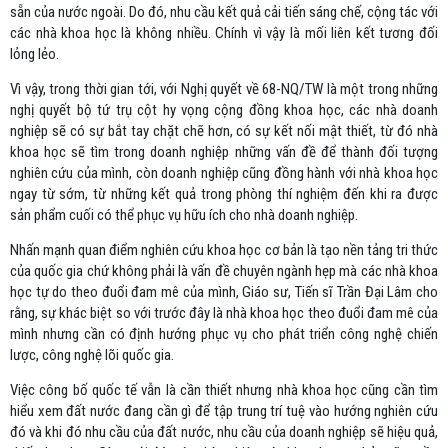
sẵn của nước ngoài. Do đó, nhu cầu kết quả cải tiến sáng chế, cộng tác với
các nhà khoa học là không nhiều. Chính vì vậy là mối liên kết tương đối
lỏng lẻo.
Vì vậy, trong thời gian tới, với Nghị quyết về 68-NQ/TW là một trong những
nghị quyết bộ tứ trụ cột hy vọng cộng đồng khoa học, các nhà doanh
nghiệp sẽ có sự bắt tay chặt chẽ hơn, có sự kết nối mật thiết, từ đó nhà
khoa học sẽ tìm trong doanh nghiệp những vấn đề để thành đối tượng
nghiên cứu của mình, còn doanh nghiệp cũng đồng hành với nhà khoa học
ngay từ sớm, từ những kết quả trong phòng thí nghiệm đến khi ra được
sản phẩm cuối có thể phục vụ hữu ích cho nhà doanh nghiệp.
Nhấn mạnh quan điểm nghiên cứu khoa học cơ bản là tạo nền tảng tri thức
của quốc gia chứ không phải là vấn đề chuyên ngành hẹp mà các nhà khoa
học tự do theo đuổi đam mê của mình, Giáo sư, Tiến sĩ Trần Đại Lâm cho
rằng, sự khác biệt so với trước đây là nhà khoa học theo đuổi đam mê của
mình nhưng cần có định hướng phục vụ cho phát triển công nghệ chiến
lược, công nghệ lõi quốc gia.
Việc công bố quốc tế vẫn là cần thiết nhưng nhà khoa học cũng cần tìm
hiểu xem đất nước đang cần gì để tập trung trí tuệ vào hướng nghiên cứu
đó và khi đó nhu cầu của đất nước, nhu cầu của doanh nghiệp sẽ hiệu quả,