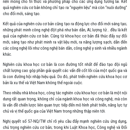
nền móng cho tri thức và phương pháp cho các ứng dụng tương lai. Kết
quả nghiên cứu cơ bản không chỉ tạo ra “nguyên liệu” mà còn “nuôi dưỡng”
cho đổi mới, sáng tạo.
Kết quả của nghiên cứu cơ bản cũng tạo ra động lực cho đổi mới sáng tạo;
những phát minh công nghệ đột phá như bán dẫn, AI, lượng tử... đều là kết
quả của nghiên cứu cơ bản. Cũng từ khoa học cơ bản đã thúc đẩy sự đổi
mới, sáng tạo như phát minh ra vật liệu mới, ra năng lượng sạch; dẫn đến
các công nghệ lõi như công nghệ bán dẫn, công nghệ y sinh và nhiều ngành
khác.
Nghiên cứu khoa học cơ bản là con đường tốt nhất để đào tạo đội ngũ
chất lượng cao góp phần giải quyết các vấn đề cốt lõi của một quốc gia và
là con đường hội nhập hiệu quả. Do đó, phát triển nghiên cứu khoa học cơ
bản là xu thế và Việt Nam không thể ngoài cuộc.
Theo nhiều nhà khoa học, công tác nghiên cứu khoa học cơ bản là một nội
dung rất quan trọng, không chỉ của ngành khoa học và công nghệ, mà còn
là vấn đề chiến lược liên quan trực tiếp đến mô hình phát triển, năng lực tự
chủ và vị thế quốc gia của Việt Nam trong những thập niên tới.
Nghị quyết số 57-NQ/TW chỉ rõ yêu cầu đẩy mạnh nghiên cứu ứng dụng,
chú trọng nghiên cứu cơ bản; trong khi Luật Khoa học, Công nghệ và Đổi