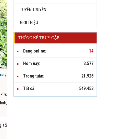
TUYÊN TRUYỀN
GIỚI THIỆU
THỐNG KÊ TRUY CẬP
Đang online:
14
Hôm nay:
3,577
 cây
Trong tuần:
21,928
Tất cả:
549,453
 vậy,
inh,
g số