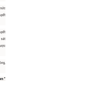
 sức
uyết
uyết
 sát
được
òng,
vn ”