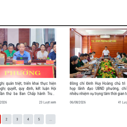
ghị quán triệt, triển khai thực hiện
Đồng chí Đinh Huy Hoàng chủ trì
ghị quyết, quy định, kết luận Hội
họp lãnh đạo UBND phường, ch
 lần thứ ba Ban Chấp hành Trung
nhiều nhiệm vụ trọng tâm thời gian t
Đảng khóa XIV
/2026
23 Lượt xem
06/08/2026
41 Lư
2
3
4
5
...