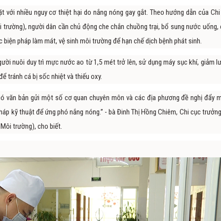
t với nhiều nguy cơ thiệt hại do nắng nóng gay gắt. Theo hướng dẫn của Chi
i trường), người dân cần chủ động che chắn chuồng trại, bổ sung nước uống, 
ác biện pháp làm mát, vệ sinh môi trường để hạn chế dịch bệnh phát sinh.
ời nuôi duy trì mực nước ao từ 1,5 mét trở lên, sử dụng máy sục khí, giảm l
 tránh cá bị sốc nhiệt và thiếu oxy.
ã có văn bản gửi một số cơ quan chuyên môn và các địa phương đề nghị đẩy 
háp kỹ thuật để ứng phó nắng nóng.” - bà Đinh Thị Hồng Chiêm, Chi cục trưởng
Môi trường), cho biết.