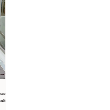
 sức
buổi