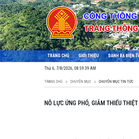
TRANG CHỦ
GIỚI THIỆU
DANH BẠ ĐIỆN T
Thứ 6, 7/8/2026, 08:59:40 AM
TRANG CHỦ
CHUYÊN MỤC
CHUYÊN MỤC TIN TỨC
NỖ LỰC ỨNG PHÓ, GIẢM THIỂU THIỆ