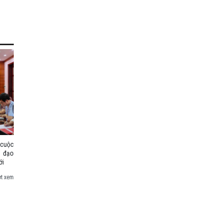
 cuộc
ỉ đạo
ới
ợt xem