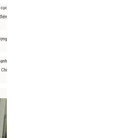
 cục
điện
ượng
mạnh
 Chi