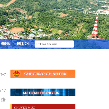
MEDIA
DU LỊCH
MT+7
m:
17
CHUYÊN MỤC