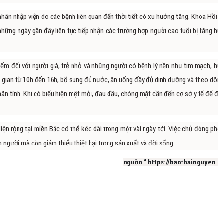
nhân nhập viện do các bệnh liên quan đến thời tiết có xu hướng tăng. Khoa Hồi
hững ngày gần đây liên tục tiếp nhận các trường hợp người cao tuổi bị tăng h
hiểm đối với người già, trẻ nhỏ và những người có bệnh lý nền như tim mạch, h
i gian từ 10h đến 16h, bổ sung đủ nước, ăn uống đầy đủ dinh dưỡng và theo dõi
mãn tính. Khi có biểu hiện mệt mỏi, đau đầu, chóng mặt cần đến cơ sở y tế để 
ện rộng tại miền Bắc có thể kéo dài trong một vài ngày tới. Việc chủ động ph
người mà còn giảm thiểu thiệt hại trong sản xuất và đời sống.
nguồn “ https://baothainguyen.