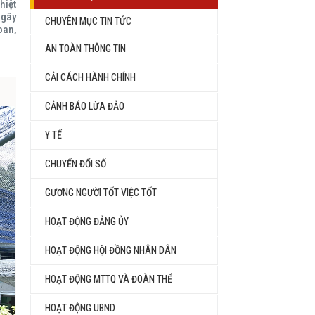
hiệt
 gây
CHUYÊN MỤC TIN TỨC
oan,
AN TOÀN THÔNG TIN
CẢI CÁCH HÀNH CHÍNH
CẢNH BÁO LỪA ĐẢO
Y TẾ
CHUYỂN ĐỔI SỐ
GƯƠNG NGƯỜI TỐT VIỆC TỐT
HOẠT ĐỘNG ĐẢNG ỦY
HOẠT ĐỘNG HỘI ĐỒNG NHÂN DÂN
HOẠT ĐỘNG MTTQ VÀ ĐOÀN THỂ
HOẠT ĐỘNG UBND