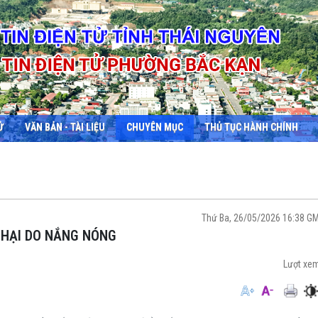
Ử
VĂN BẢN - TÀI LIỆU
CHUYÊN MỤC
THỦ TỤC HÀNH CHÍNH
Thứ Ba, 26/05/2026 16:38 G
T HẠI DO NẮNG NÓNG
Lượt xe