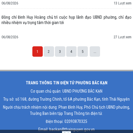
06/08/2026
13 Lượt xem
Đồng chí Đinh Huy Hoàng chủ trì cuộc họp lãnh đạo UBND phường, chỉ đạo
nhiều nhiệm vụ trọng tâm thời gian tới
06/08/2026
27 Lượt xem
1
2
3
4
5
...
Space;
TRANG THÔNG TIN ĐIỆN TỬ PHƯỜNG BẮC KẠN
Cơ quan chủ quản: UBND PHƯỜNG BẮC KẠN
Trụ sở: số 168, đường Trường Chinh, tổ 6A phường Bắc Kạn, tỉnh Thái Nguyên
Người chịu trách nhiệm nội dung: Phan Đình Huy, Phó Chủ tịch UBND phường,
Trưởng Ban biên tập Trang Thông tin điện tử.
Điện thoại: 02093870325
Email: backan@thainguyen.gov.vn