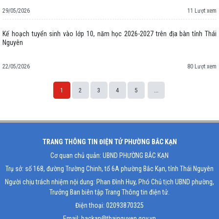
29/05/2026
11 Lượt xem
Kế hoạch tuyển sinh vào lớp 10, năm học 2026-2027 trên địa bàn tỉnh Thái
Nguyên
22/05/2026
80 Lượt xem
1
2
3
4
5
...
Space;
TRANG THÔNG TIN ĐIỆN TỬ PHƯỜNG BẮC KẠN
Cơ quan chủ quản: UBND PHƯỜNG BẮC KẠN
Trụ sở: số 168, đường Trường Chinh, tổ 6A phường Bắc Kạn, tỉnh Thái Nguyên
Người chịu trách nhiệm nội dung: Phan Đình Huy, Phó Chủ tịch UBND phường,
Trưởng Ban biên tập Trang Thông tin điện tử.
Điện thoại: 02093870325
Email: backan@thainguyen.gov.vn