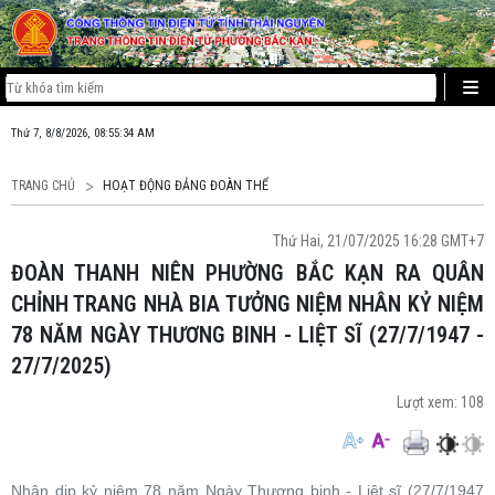
Thứ 7, 8/8/2026, 08:55:35 AM
TRANG CHỦ
HOẠT ĐỘNG ĐẢNG ĐOÀN THỂ
Thứ Hai, 21/07/2025 16:28 GMT+7
ĐOÀN THANH NIÊN PHƯỜNG BẮC KẠN RA QUÂN
CHỈNH TRANG NHÀ BIA TƯỞNG NIỆM NHÂN KỶ NIỆM
78 NĂM NGÀY THƯƠNG BINH - LIỆT SĨ (27/7/1947 -
27/7/2025)
Lượt xem:
108
Nhân dịp kỷ niệm 78 năm Ngày Thương binh - Liệt sĩ (27/7/1947