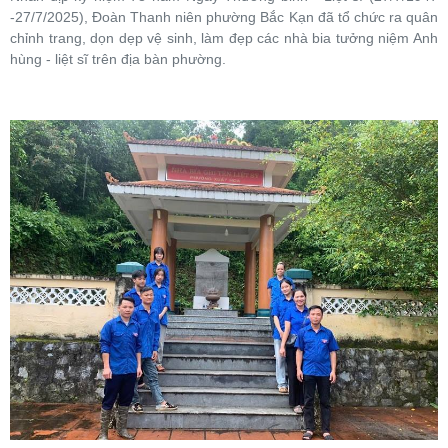
-27/7/2025), Đoàn Thanh niên phường Bắc Kạn đã tổ chức ra quân
chỉnh trang, dọn dẹp vệ sinh, làm đẹp các nhà bia tưởng niệm Anh
hùng - liệt sĩ trên địa bàn phường.