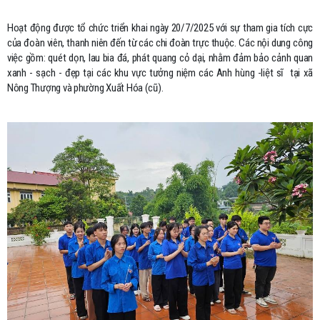
Hoạt động được tổ chức triển khai ngày 20/7/2025 với sự tham gia tích cực
của đoàn viên, thanh niên đến từ các chi đoàn trực thuộc. Các nội dung công
việc gồm: quét dọn, lau bia đá, phát quang cỏ dại, nhằm đảm bảo cảnh quan
xanh - sạch - đẹp tại các khu vực tưởng niệm các Anh hùng -liệt sĩ tại xã
Nông Thượng và phường Xuất Hóa (cũ).