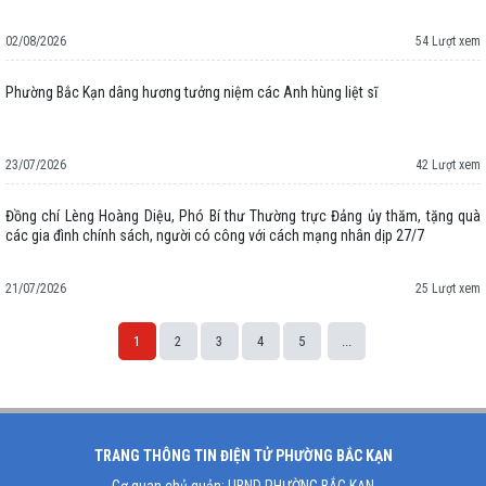
02/08/2026
54 Lượt xem
Phường Bắc Kạn dâng hương tưởng niệm các Anh hùng liệt sĩ
23/07/2026
42 Lượt xem
Đồng chí Lèng Hoàng Diệu, Phó Bí thư Thường trực Đảng ủy thăm, tặng quà
các gia đình chính sách, người có công với cách mạng nhân dịp 27/7
21/07/2026
25 Lượt xem
1
2
3
4
5
...
Space;
TRANG THÔNG TIN ĐIỆN TỬ PHƯỜNG BẮC KẠN