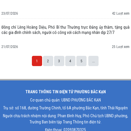
23/07/2026
42 Lượt xem
Đồng chí Lèng Hoàng Diệu, Phó Bí thư Thường trực Đảng ủy thăm, tặng quà
các gia đình chính sách, người có công với cách mạng nhân dịp 27/7
21/07/2026
25 Lượt xem
1
2
3
4
5
...
Space;
TRANG THÔNG TIN ĐIỆN TỬ PHƯỜNG BẮC KẠN
Cơ quan chủ quản: UBND PHƯỜNG BẮC KẠN
Trụ sở: số 168, đường Trường Chinh, tổ 6A phường Bắc Kạn, tỉnh Thái Nguyên
Người chịu trách nhiệm nội dung: Phan Đình Huy, Phó Chủ tịch UBND phường,
Trưởng Ban biên tập Trang Thông tin điện tử.
Điện thoại: 02093870325