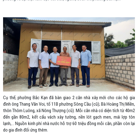
Cụ thể, phường Bắc Kạn đã bàn giao 2 căn nhà xây mới cho các hộ gia
đình ông Thang Văn Voi, tổ 11B phường Sông Cầu (cũ); Bà Hoàng Thị Miền,
thôn Thôm Luông, xã Nông Thượng (cũ). Mỗi căn nhà có diện tích từ 40m2
đến gần 80m2, kết cấu vách xây tường, nền lót gạch men, mái lợp tôn
lạnh,... Nguồn kinh phí nhà nước hỗ trợ 60 triệu đồng mỗi căn, phần còn lại
do gia đình đối ứng thêm.