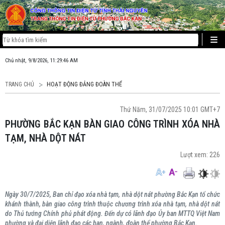
Chủ nhật, 9/8/2026, 11:29:47 AM
TRANG CHỦ
HOẠT ĐỘNG ĐẢNG ĐOÀN THỂ
Thứ Năm, 31/07/2025 10:01 GMT+7
PHƯỜNG BẮC KẠN BÀN GIAO CÔNG TRÌNH XÓA NHÀ
TẠM, NHÀ DỘT NÁT
Lượt xem:
226
Ngày 30/7/2025, Ban chỉ đạo xóa nhà tạm, nhà dột nát phường Bắc Kạn tổ chức
khánh thành, bàn giao công trình thuộc chương trình xóa nhà tạm, nhà dột nát
do Thủ tướng Chính phủ phát động. Đến dự có lãnh đạo Ủy ban MTTQ Việt Nam
phường và đại diện lãnh đạo các ban, ngành, đoàn thể phường Bắc Kạn.