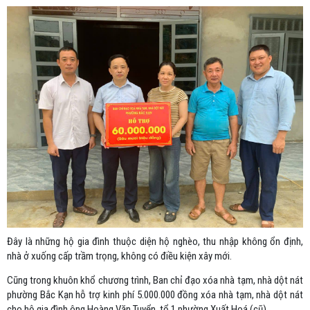
Đây là những hộ gia đình thuộc diện hộ nghèo, thu nhập không ổn định,
nhà ở xuống cấp trầm trọng, không có điều kiện xây mới.
Cũng trong khuôn khổ chương trình, Ban chỉ đạo xóa nhà tạm, nhà dột nát
phường Bắc Kạn hỗ trợ kinh phí 5.000.000 đồng xóa nhà tạm, nhà dột nát
cho hộ gia đình ông Hoàng Văn Tuyển, tổ 1 phường Xuất Hoá (cũ).