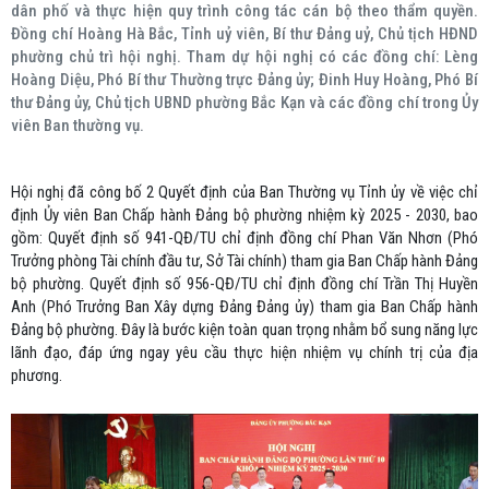
dân phố và thực hiện quy trình công tác cán bộ theo thẩm quyền.
Đồng chí Hoàng Hà Bắc, Tỉnh uỷ viên, Bí thư Đảng uỷ, Chủ tịch HĐND
phường chủ trì hội nghị. Tham dự hội nghị có các đồng chí: Lèng
Hoàng Diệu, Phó Bí thư Thường trực Đảng ủy; Đinh Huy Hoàng, Phó Bí
thư Đảng ủy, Chủ tịch UBND phường Bắc Kạn và các đồng chí trong Ủy
viên Ban thường vụ.
Hội nghị đã công bố 2 Quyết định của Ban Thường vụ Tỉnh ủy về việc chỉ
định Ủy viên Ban Chấp hành Đảng bộ phường nhiệm kỳ 2025 - 2030, bao
gồm: Quyết định số 941-QĐ/TU chỉ định đồng chí Phan Văn Nhơn (Phó
Trưởng phòng Tài chính đầu tư, Sở Tài chính) tham gia Ban Chấp hành Đảng
bộ phường. Quyết định số 956-QĐ/TU chỉ định đồng chí Trần Thị Huyền
Anh (Phó Trưởng Ban Xây dựng Đảng Đảng ủy) tham gia Ban Chấp hành
Đảng bộ phường. Đây là bước kiện toàn quan trọng nhằm bổ sung năng lực
lãnh đạo, đáp ứng ngay yêu cầu thực hiện nhiệm vụ chính trị của địa
phương.