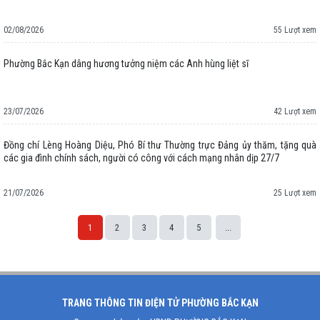
02/08/2026
55 Lượt xem
Phường Bắc Kạn dâng hương tưởng niệm các Anh hùng liệt sĩ
23/07/2026
42 Lượt xem
Đồng chí Lèng Hoàng Diệu, Phó Bí thư Thường trực Đảng ủy thăm, tặng quà
các gia đình chính sách, người có công với cách mạng nhân dịp 27/7
21/07/2026
25 Lượt xem
1
2
3
4
5
...
Space;
TRANG THÔNG TIN ĐIỆN TỬ PHƯỜNG BẮC KẠN