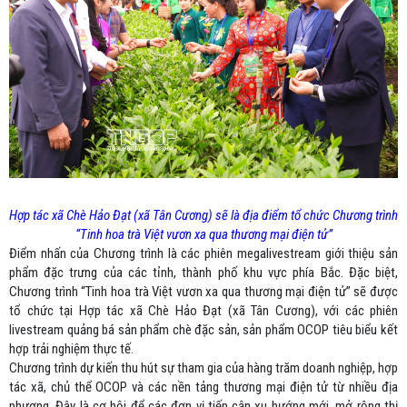
Hợp tác xã Chè Hảo Đạt (xã Tân Cương) sẽ là địa điểm tổ chức Chương trình
“Tinh hoa trà Việt vươn xa qua thương mại điện tử”
Điểm nhấn của Chương trình là các phiên megalivestream giới thiệu sản
phẩm đặc trưng của các tỉnh, thành phố khu vực phía Bắc. Đặc biệt,
Chương trình “Tinh hoa trà Việt vươn xa qua thương mại điện tử” sẽ được
tổ chức tại Hợp tác xã Chè Hảo Đạt (xã Tân Cương), với các phiên
livestream quảng bá sản phẩm chè đặc sản, sản phẩm OCOP tiêu biểu kết
hợp trải nghiệm thực tế.
Chương trình dự kiến thu hút sự tham gia của hàng trăm doanh nghiệp, hợp
tác xã, chủ thể OCOP và các nền tảng thương mại điện tử từ nhiều địa
phương. Đây là cơ hội để các đơn vị tiếp cận xu hướng mới, mở rộng thị