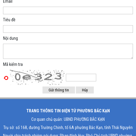
Email
Tiêu đề
Nội dung
Mã kiểm tra
TRANG THÔNG TIN ĐIỆN TỬ PHƯỜNG BẮC KẠN
Cơ quan chủ quản: UBND PHƯỜNG BẮC KẠN
Trụ sở: số 168, đường Trường Chinh, tổ 6A phường Bắc Kạn, tỉnh Thái Nguyên
Người chịu trách nhiệm nội dung: Phan Đình Huy, Phó Chủ tịch UBND phường,