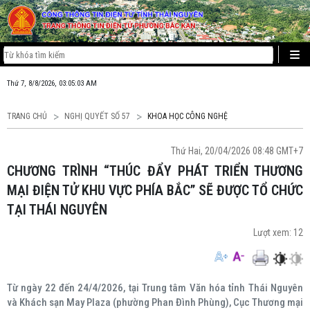
Thứ 7, 8/8/2026, 03:05:03 AM
TRANG CHỦ
NGHỊ QUYẾT SỐ 57
KHOA HỌC CÔNG NGHỆ
Thứ Hai, 20/04/2026 08:48 GMT+7
CHƯƠNG TRÌNH “THÚC ĐẨY PHÁT TRIỂN THƯƠNG
MẠI ĐIỆN TỬ KHU VỰC PHÍA BẮC” SẼ ĐƯỢC TỔ CHỨC
TẠI THÁI NGUYÊN
Lượt xem:
12
Từ ngày 22 đến 24/4/2026, tại Trung tâm Văn hóa tỉnh Thái Nguyên
và Khách sạn May Plaza (phường Phan Đình Phùng), Cục Thương mại