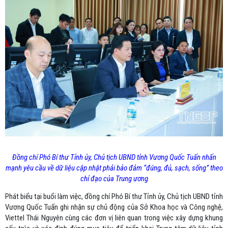
Đồng chí Phó Bí thư Tỉnh ủy, Chủ tịch UBND tỉnh Vương Quốc Tuấn nhấn
mạnh yêu cầu về dữ liệu cập nhật phải bảo đảm “đúng, đủ, sạch, sống” theo
chỉ đạo của Trung ương
Phát biểu tại buổi làm việc, đồng chí Phó Bí thư Tỉnh ủy, Chủ tịch UBND tỉnh
Vương Quốc Tuấn ghi nhận sự chủ động của Sở Khoa học và Công nghệ,
Viettel Thái Nguyên cùng các đơn vị liên quan trong việc xây dựng khung