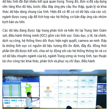
dữ liệu tỉnh đã đạt nhiều kết quả quan trọng. Trong đó, đơn vị đã xây dựng
nền tảng Kho dữ liệu, bước đầu đáp ứng yêu cầu thu thập, quản lý và khai
thác dữ liệu dùng chung của tỉnh. Hiện đã có 40 cơ sở dữ liệu của các sở,
ngành được cung cấp để tích hợp vào hệ thống, cơ bản đáp ứng các nhóm
kịch bản ưu tiên.
Các dữ liệu đang được tập trung phân tích và hiển thị tại Trung tâm Giám
sát, điều hành thông minh (IOC) gồm các lĩnh vực: Giáo dục, y tế, tài chính,
dịch vụ công, hệ thống theo dõi thực hiện nghị quyết, camera an ninh. Đây
là những lĩnh vực có nguồn dữ liệu tương đối ổn định, đầy đủ; đồng thời
phần lớn đã được kết nối, chia sẻ tự động với các hệ thống thông tin và cơ
sở dữ liệu chuyên ngành của bộ, ngành Trung ương và trong tỉnh, tạo thuận
lợi cho công tác khai thác, phân tích và phục vụ chỉ đạo, điều hành.