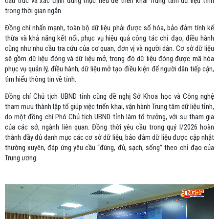
cấu trúc và xác định đúng mục tiêu để triển khai Trung tâm dữ liệu tỉnh
trong thời gian ngắn.
Đồng chí nhấn mạnh, toàn bộ dữ liệu phải được số hóa, bảo đảm tính kế
thừa và khả năng kết nối, phục vụ hiệu quả công tác chỉ đạo, điều hành
cũng như nhu cầu tra cứu của cơ quan, đơn vị và người dân. Cơ sở dữ liệu
sẽ gồm dữ liệu đóng và dữ liệu mở, trong đó dữ liệu đóng được mã hóa
phục vụ quản lý, điều hành; dữ liệu mở tạo điều kiện để người dân tiếp cận,
tìm hiểu thông tin về tỉnh.
Đồng chí Chủ tịch UBND tỉnh cũng đề nghị Sở Khoa học và Công nghệ
tham mưu thành lập tổ giúp việc triển khai, vận hành Trung tâm dữ liệu tỉnh,
do một đồng chí Phó Chủ tịch UBND tỉnh làm tổ trưởng, với sự tham gia
của các sở, ngành liên quan. Đồng thời yêu cầu trong quý I/2026 hoàn
thành đầy đủ danh mục các cơ sở dữ liệu, bảo đảm dữ liệu được cập nhật
thường xuyên, đáp ứng yêu cầu “đúng, đủ, sạch, sống” theo chỉ đạo của
Trung ương.