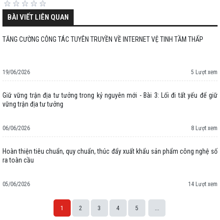
BÀI VIẾT LIÊN QUAN
TĂNG CƯỜNG CÔNG TÁC TUYÊN TRUYỀN VỀ INTERNET VỆ TINH TẦM THẤP
19/06/2026
5 Lượt xem
Giữ vững trận địa tư tưởng trong kỷ nguyên mới - Bài 3: Lối đi tất yếu để giữ
vững trận địa tư tưởng
06/06/2026
8 Lượt xem
Hoàn thiện tiêu chuẩn, quy chuẩn, thúc đẩy xuất khẩu sản phẩm công nghệ số
ra toàn cầu
05/06/2026
14 Lượt xem
1
2
3
4
5
...