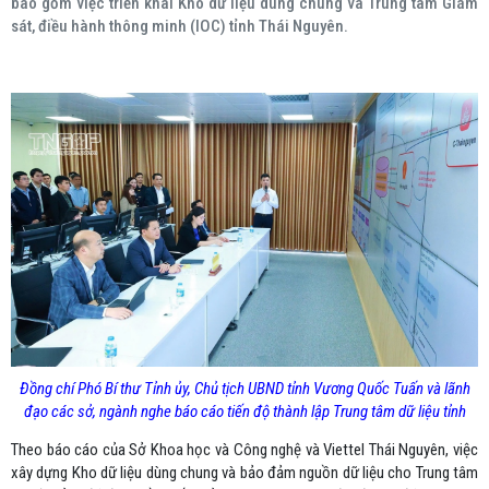
bao gồm việc triển khai Kho dữ liệu dùng chung và Trung tâm Giám
sát, điều hành thông minh (IOC) tỉnh Thái Nguyên.
Đồng chí Phó Bí thư Tỉnh ủy, Chủ tịch UBND tỉnh Vương Quốc Tuấn và lãnh
đạo các sở, ngành nghe báo cáo tiến độ thành lập Trung tâm dữ liệu tỉnh
Theo báo cáo của Sở Khoa học và Công nghệ và Viettel Thái Nguyên, việc
xây dựng Kho dữ liệu dùng chung và bảo đảm nguồn dữ liệu cho Trung tâm