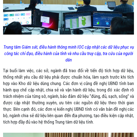
Trung tâm Giám sát, điều hành thông minh IOC cập nhật các dữ liệu phục vụ
công tác chỉ đạo, điều hành của tỉnh và nhu cầu truy cập, tra cứu của người
dân
Tại buổi làm việc, các sở, ngành đã trao đổi về tiến độ tích hợp dữ liệu,
thống nhất yêu cầu dữ liệu phải được chuẩn hóa, làm sạch trước khi tích
hợp vào Kho dữ liệu dùng chung. Các đơn vị cũng đề nghị UBND tỉnh ban
hành quy chế cập nhật, chia sẻ và vận hành dữ liệu, trong đó xác định rõ
trách nhiệm của từng sở, ngành, bảo đảm dữ liệu “đúng, đủ, sạch, sống” và
được cập nhật thường xuyên, ưu tiên các nguồn dữ liệu theo thời gian
thực. Bên cạnh đó, các đơn vị kiến nghị UBND tỉnh có văn bản đề nghị các
bộ, ngành chia sẻ dữ liệu liên quan đến địa phương, tạo điều kiện cập nhật,
tích hợp đầy đủ vào hệ thống Trung tâm dữ liệu tỉnh.