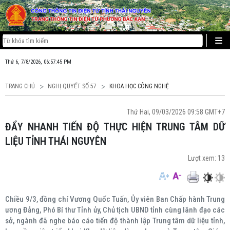
Thứ 6, 7/8/2026, 06:57:45 PM
TRANG CHỦ
NGHỊ QUYẾT SỐ 57
KHOA HỌC CÔNG NGHỆ
Thứ Hai, 09/03/2026 09:58 GMT+7
ĐẨY NHANH TIẾN ĐỘ THỰC HIỆN TRUNG TÂM DỮ
LIỆU TỈNH THÁI NGUYÊN
Lượt xem:
13
Chiều 9/3, đồng chí Vương Quốc Tuấn, Ủy viên Ban Chấp hành Trung
ương Đảng, Phó Bí thư Tỉnh ủy, Chủ tịch UBND tỉnh cùng lãnh đạo các
sở, ngành đã nghe báo cáo tiến độ thành lập Trung tâm dữ liệu tỉnh,