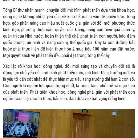
Tổng Bí thư nhấn mạnh, chuyển đổi mô hình phát triển dựa trên khoa học,
công nghệ không chỉ là yêu cầu về kinh tế, mà là vấn đề chiến lược tổng
hợp, góp phần nâng cao hiệu suất quốc gia, gắn với đổi mới phương thức
lãnh đạo, phương thức cầm quyền của Đảng, nâng cao hiệu quả quản lý,
quản trị của Nhà nước, hoàn thiện thể chế, phát triển con người, bảo đảm
quốc phòng, an ninh và nâng cao vị thế quốc gia. Đây là con đường bắt
buộc phải thực hiện để hiện thực hóa 2 mục tiêu 100 năm của đất nước.
Mọi quyết sách về phát triển đều phải đặt trong tổng thể này.
Xác lập rõ khoa học, công nghệ, đổi mới sáng tạo và chuyển đổi số là
động lực chủ yếu của mô hình phát triển mới, mô hình tăng trưởng mới và
là yếu tố căn cốt nhất để thực hiện mục tiêu tăng trưởng dài hạn 2 con số.
Con người là nguồn lực quan trọng nhất, là trung tâm, chủ thể và mục tiêu
của phát triển. Phát triển khoa học, công nghệ phải gắn với phát triển con
người toàn diện, có tri thức, bản lĩnh, đạo đức và khát vọng cống hiến.