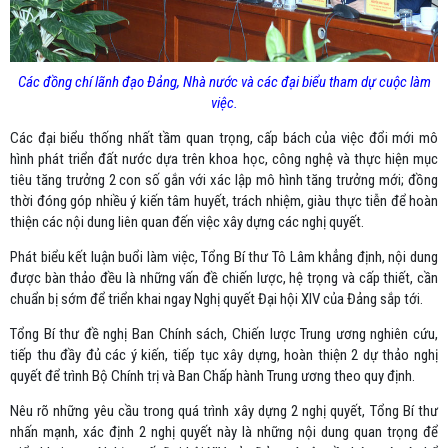
Các đồng chí lãnh đạo Đảng, Nhà nước và các đại biểu tham dự cuộc làm
việc.
Các đại biểu thống nhất tầm quan trọng, cấp bách của việc đổi mới mô
hình phát triển đất nước dựa trên khoa học, công nghệ và thực hiện mục
tiêu tăng trưởng 2 con số gắn với xác lập mô hình tăng trưởng mới; đồng
thời đóng góp nhiều ý kiến tâm huyết, trách nhiệm, giàu thực tiễn để hoàn
thiện các nội dung liên quan đến việc xây dựng các nghị quyết.
Phát biểu kết luận buổi làm việc, Tổng Bí thư Tô Lâm khẳng định, nội dung
được bàn thảo đều là những vấn đề chiến lược, hệ trọng và cấp thiết, cần
chuẩn bị sớm để triển khai ngay Nghị quyết Đại hội XIV của Đảng sắp tới.
Tổng Bí thư đề nghị Ban Chính sách, Chiến lược Trung ương nghiên cứu,
tiếp thu đầy đủ các ý kiến, tiếp tục xây dựng, hoàn thiện 2 dự thảo nghị
quyết để trình Bộ Chính trị và Ban Chấp hành Trung ương theo quy định.
Nêu rõ những yêu cầu trong quá trình xây dựng 2 nghị quyết, Tổng Bí thư
nhấn mạnh, xác định 2 nghị quyết này là những nội dung quan trọng để