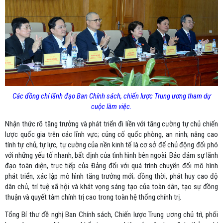
Các đồng chí lãnh đạo Ban Chính sách, chiến lược Trung ương tham dự
cuộc làm việc.
Nhận thức rõ tăng trưởng và phát triển đi liền với tăng cường tự chủ chiến
lược quốc gia trên các lĩnh vực; củng cố quốc phòng, an ninh; nâng cao
tính tự chủ, tự lực, tự cường của nền kinh tế là cơ sở để chủ động đối phó
với những yếu tố nhanh, bất định của tình hình bên ngoài. Bảo đảm sự lãnh
đạo toàn diện, trực tiếp của Đảng đối với quá trình chuyển đổi mô hình
phát triển, xác lập mô hình tăng trưởng mới; đồng thời, phát huy cao độ
dân chủ, trí tuệ xã hội và khát vọng sáng tạo của toàn dân, tạo sự đồng
thuận và quyết tâm chính trị cao trong toàn hệ thống chính trị.
Tổng Bí thư đề nghị Ban Chính sách, Chiến lược Trung ương chủ trì, phối