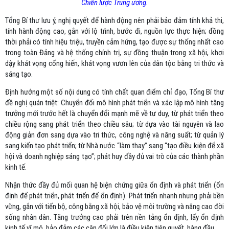
Chiến lược Trung ương.
Tổng Bí thư lưu ý, nghị quyết để hành động nên phải bảo đảm tính khả thi,
tính hành động cao, gắn với lộ trình, bước đi, nguồn lực thực hiện; đồng
thời phải có tính hiệu triệu, truyền cảm hứng, tạo được sự thống nhất cao
trong toàn Đảng và hệ thống chính trị, sự đồng thuận trong xã hội, khơi
dậy khát vọng cống hiến, khát vọng vươn lên của dân tộc bằng tri thức và
sáng tạo.
Định hướng một số nội dung có tính chất quan điểm chỉ đạo, Tổng Bí thư
đề nghị quán triệt: Chuyển đổi mô hình phát triển và xác lập mô hình tăng
trưởng mới trước hết là chuyển đổi mạnh mẽ về tư duy, từ phát triển theo
chiều rộng sang phát triển theo chiều sâu; từ dựa vào tài nguyên và lao
động giản đơn sang dựa vào tri thức, công nghệ và năng suất; từ quản lý
sang kiến tạo phát triển; từ Nhà nước “làm thay” sang “tạo điều kiện để xã
hội và doanh nghiệp sáng tạo”; phát huy đầy đủ vai trò của các thành phần
kinh tế.
Nhận thức đầy đủ mối quan hệ biện chứng giữa ổn định và phát triển (ổn
định để phát triển, phát triển để ổn định). Phát triển nhanh nhưng phải bền
vững, gắn với tiến bộ, công bằng xã hội, bảo vệ môi trường và nâng cao đời
sống nhân dân. Tăng trưởng cao phải trên nền tảng ổn định, lấy ổn định
kinh tế vĩ mô, bảo đảm các cân đối lớn là điều kiện tiên quyết, hàng đầu.