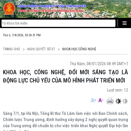
Thứ 6, 7/8/2026, 03:24:32 PM
TRANG CHỦ
NGHỊ QUYẾT SỐ 57
KHOA HỌC CÔNG NGHỆ
Thứ Năm, 08/01/2026 08:49 GMT+7
KHOA HỌC, CÔNG NGHỆ, ĐỔI MỚI SÁNG TẠO LÀ
ĐỘNG LỰC CHỦ YẾU CỦA MÔ HÌNH PHÁT TRIỂN MỚI
Lượt xem:
12
Sáng 7/1, tại Hà Nội, Tổng Bí thư Tô Lâm làm việc với Ban Chính sách,
Chiến lược Trung ương, định hướng xây dựng 2 nghị quyết quan trọng
của Trung ương để chuẩn bị cho việc triển khai Nghị quyết Đại hội lần