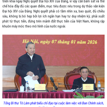
triển khai ngay Nghị quyết Đại hội XIV của Đảng, vì vậy cần bám sát và thể
chế hóa đầy đủ các quan điểm, mục tiêu được nêu trong dự thảo văn kiện
Đại hội XIV của Đảng. Nghị quyết phải có tầm nhìn xa, bao quát, đủ chiều
sâu, không bị bó hẹp bởi lợi ích ngắn hạn hay tư duy nhiệm kỳ; phải xuất
phát từ thực tiễn, đứng trên mảnh đất thực tiễn của Việt Nam, không rập
khuôn máy móc theo mô hình của nước ngoài.
Tổng Bí thư Tô Lâm phát biểu chỉ đạo tại cuộc làm việc với Ban Chính sách,