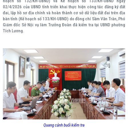
hoạch số 132/KH-UBND) và Kế hoạch số 133/KH-UBND ngày
02/4/2026 của UBND tỉnh triển khai thực hiện công tác đăng ký đất
đai, lập hồ sơ địa chính và hoàn thành cơ sở dữ liệu đất đai trên địa
bàn tỉnh (Kế hoạch số 133/KH-UBND) do đồng chí Sầm Văn Trân, Phó
Giám đốc Sở Nội vụ làm Trưởng Đoàn đã kiểm tra tại UBND phường
Tích Lương.
Quang cảnh buổi kiểm tra