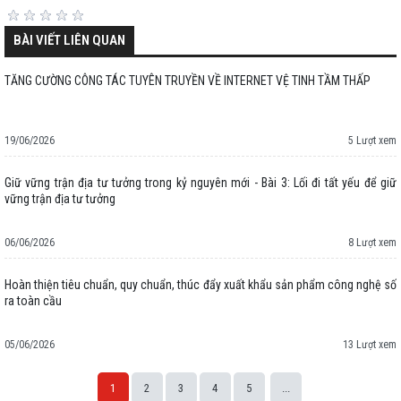
BÀI VIẾT LIÊN QUAN
TĂNG CƯỜNG CÔNG TÁC TUYÊN TRUYỀN VỀ INTERNET VỆ TINH TẦM THẤP
19/06/2026
5 Lượt xem
Giữ vững trận địa tư tưởng trong kỷ nguyên mới - Bài 3: Lối đi tất yếu để giữ
vững trận địa tư tưởng
06/06/2026
8 Lượt xem
Hoàn thiện tiêu chuẩn, quy chuẩn, thúc đẩy xuất khẩu sản phẩm công nghệ số
ra toàn cầu
05/06/2026
13 Lượt xem
1
2
3
4
5
...