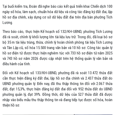
Tại buổi kiểm tra, Đoàn đã nghe báo cáo kết quả triển khai Chiến dịch 100
ngày số hóa, làm sạch, chuẩn hóa dữ liệu và công tác đăng ký đất đai, lập
hồ sơ địa chính, xây dựng cơ sở dữ liệu đất đai trên địa bàn phường Tích
Lương.
Theo báo cáo, thực hiện Kế hoạch số 132/KH-UBND, phường Tích Lương
đã rà soát, chỉnh lý khối lượng lớn tài liệu lưu trữ. Trong đó, đã loại bỏ sơ
bộ 35 m tài liệu trùng, thừa; chỉnh lý hoàn chỉnh phông tài liệu Tích Lương
và Tân Lập cũ, số hóa 15.500 trang văn bản và 10 hồ sơ. Công tác quản lý
hồ sơ điện tử được thực hiện nghiêm túc với 733 hồ sơ điện tử năm 2025
và 743 hồ sơ năm 2026 được cập nhật trên hệ thống quản lý văn bản và
điều hành của tỉnh.
Đối với Kế hoạch số 133/KH-UBND, phường đã rà soát 13.472 thửa đất
cần thực hiện đăng ký đất đai, lập hồ sơ địa chính và 2.437 thửa đất do
UBND phường quản lý. Đến nay, đã thu thập thông tin đối với 2.067 thửa
đất, đạt 15,3%; thực hiện đăng ký đất đai đối với 952 thửa đất do UBND
phường quản lý, đạt 39%. Đồng thời, dữ liệu của 527 thửa đất đã được
nhập vào biểu mẫu thu thập thông tin và đang tiếp tục được số hóa, hoàn
thiện hồ sơ.