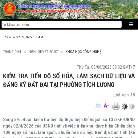
Thứ 6, 7/8/2026, 02:50:18 AM
TRANG CHỦ
NGHỊ QUYẾT SỐ 57
KHOA HỌC CÔNG NGHỆ
Thứ Tư, 03/06/2026 09:02 GMT+7
KIỂM TRA TIẾN ĐỘ SỐ HÓA, LÀM SẠCH DỮ LIỆU VÀ
ĐĂNG KÝ ĐẤT ĐAI TẠI PHƯỜNG TÍCH LƯƠNG
Lượt xem:
18
Sáng 3/6, Đoàn kiểm tra tiến độ thực hiện Kế hoạch số 132/KH-UBND
ngày 02/4/2026 của UBND tỉnh về việc triển khai thực hiện Chiến dịch
100 ngày số hóa, làm sạch, chuẩn hóa dữ liệu trên địa bàn tỉnh (Kế