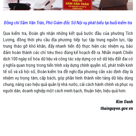
Đồng chí Sầm Văn Trân, Phó Giám đốc Sở Nội vụ phát biểu tại buổi kiểm tra
Qua kiểm tra, Đoàn ghi nhận những kết quả bước đầu của phường Tích
Lương, đồng thời yêu cầu địa phương tiếp tục tập trung nguồn lực, tập
trung tháo gỡ khó khăn, đẩy nhanh tiến độ thực hiện các nhiệm vụ, bảo
đảm hoàn thành các chỉ tiêu theo đúng kế hoạch đề ra. Nhấn mạnh Chiến
dịch 100 ngày số hóa dữ liệu và công tác xây dựng cơ sở dữ liệu đất đai có
ý nghĩa quan trọng trong tiến trình xây dựng chính quyền số, phát triển kinh
tế số và xã hội số, Đoàn kiểm tra đề nghị địa phương cần xác định đây là
nhiệm vụ trọng tâm, cấp bách, góp phần hình thành nền tảng dữ liệu dùng
chung, nâng cao hiệu quả quản lý nhà nước, cải cách hành chính và phục vụ
người dân, doanh nghiệp một cách minh bạch, thuận tiện, hiệu quả hơn.
Kim Oanh
thainguyen.gov.vn