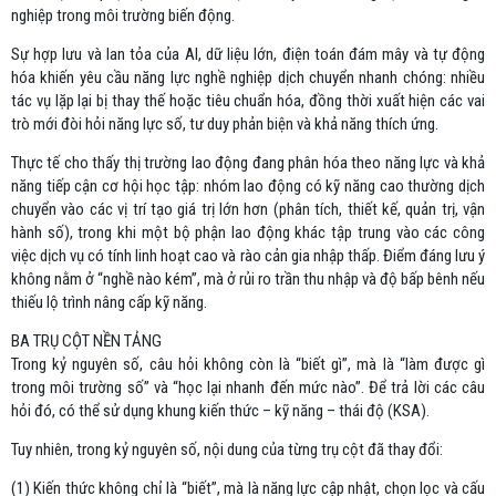
nghiệp trong môi trường biến động.
Sự hợp lưu và lan tỏa của AI, dữ liệu lớn, điện toán đám mây và tự động
hóa khiến yêu cầu năng lực nghề nghiệp dịch chuyển nhanh chóng: nhiều
tác vụ lặp lại bị thay thế hoặc tiêu chuẩn hóa, đồng thời xuất hiện các vai
trò mới đòi hỏi năng lực số, tư duy phản biện và khả năng thích ứng.
Thực tế cho thấy thị trường lao động đang phân hóa theo năng lực và khả
năng tiếp cận cơ hội học tập: nhóm lao động có kỹ năng cao thường dịch
chuyển vào các vị trí tạo giá trị lớn hơn (phân tích, thiết kế, quản trị, vận
hành số), trong khi một bộ phận lao động khác tập trung vào các công
việc dịch vụ có tính linh hoạt cao và rào cản gia nhập thấp. Điểm đáng lưu ý
không nằm ở “nghề nào kém”, mà ở rủi ro trần thu nhập và độ bấp bênh nếu
thiếu lộ trình nâng cấp kỹ năng.
BA TRỤ CỘT NỀN TẢNG
Trong kỷ nguyên số, câu hỏi không còn là “biết gì”, mà là “làm được gì
trong môi trường số” và “học lại nhanh đến mức nào”. Để trả lời các câu
hỏi đó, có thể sử dụng khung kiến thức – kỹ năng – thái độ (KSA).
Tuy nhiên, trong kỷ nguyên số, nội dung của từng trụ cột đã thay đổi:
(1) Kiến thức không chỉ là “biết”, mà là năng lực cập nhật, chọn lọc và cấu