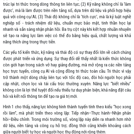
trúc lại tri thức trong dòng thông tin liên tục; (2) Kỹ năng không chỉ là ‘làm
được’, mà là làm được trên nền tảng số, dựa trên dữ liệu và phối hợp hiệu
quả với công cụ/AI; (3) Thái độ không chỉ là ‘tích cực’, mà là kỷ luật nghề
nghiệp số - trách nhiệm dữ liệu, chuẩn mực bảo mật, tinh thần học lại
nhanh và sẵn sàng nhận phản hồi. Ba trụ cột này khi kết hợp nhuần nhuyễn
sẽ tạo ra năng lực làm việc có thể đo bằng hiệu quả, chất lượng và khả
năng thích ứng trong thực tiễn.
Các yếu tố kiến thức, kỹ năng và thái độ có sự thay đổi lớn về cách chúng
được phát triển và ứng dụng. Sự thay đổi dễ thấy nhất là kiến thức không
còn giới hạn trong sách vở hay giảng đường, mà mở rộng ra các nền tảng
học trực tuyến, công cụ AI và cộng đồng tri thức toàn cầu. Tri thức vì vậy
trở thành một dòng chảy liên tục với tốc độ cao, đòi hỏi người học phải
cập nhật, chọn lọc và tái cấu trúc thường xuyên. Năng lực “biết nhiều”
không còn là lợi thế tuyệt đối nếu thiếu tư duy phản biện, khả năng đặt câu
hỏi và kết nối thông tin để tạo ra giá trị mới.
Hình 1 cho thấy, năng lực không hình thành tuyến tính theo kiểu “học xong
rồi làm”, mà phát triển theo vòng lặp: Tiếp nhận–Thực hành–Nhận phản
hồi–Điều chỉnh. Trong môi trường số, vòng lặp này diễn ra nhanh hơn nhờ
dữ liệu, nền tảng và công cụ hỗ trợ; đồng thời cũng khiến khoảng cách
giữa người biết tự học và người học thụ động nới rộng thêm.