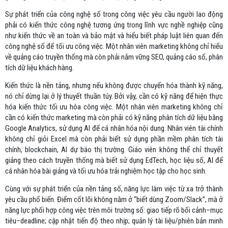
Sự phát triển của công nghệ số trong công việc yêu cầu người lao động
phải có kiến thức công nghệ tương ứng trong lĩnh vực nghề nghiệp cũng
như kiến thức về an toàn và bảo mật và hiểu biết pháp luật liên quan đến
công nghệ số để tối ưu công việc. Một nhân viên marketing không chỉ hiểu
về quảng cáo truyền thống mà còn phải nắm vững SEO, quảng cáo số, phân
tích dữ liệu khách hàng.
Kiến thức là nền tảng, nhưng nếu không được chuyển hóa thành kỹ năng,
nó chỉ dừng lại ở lý thuyết thuần túy. Bởi vậy, cần có kỹ năng để hiện thực
hóa kiến thức tối ưu hóa công việc. Một nhân viên marketing không chỉ
cần có kiến thức marketing mà còn phải có kỹ năng phân tích dữ liệu bằng
Google Analytics, sử dụng AI để cá nhân hóa nội dung. Nhân viên tài chính
không chỉ giỏi Excel mà còn phải biết sử dụng phần mềm phân tích tài
chính, blockchain, AI dự báo thị trường. Giáo viên không thể chỉ thuyết
giảng theo cách truyền thống mà biết sử dụng EdTech, học liệu số, AI để
cá nhân hóa bài giảng và tối ưu hóa trải nghiệm học tập cho học sinh.
Cùng với sự phát triển của nền tảng số, năng lực làm việc từ xa trở thành
yêu cầu phổ biến. Điểm cốt lõi không nằm ở “biết dùng Zoom/Slack”, mà ở
năng lực phối hợp công việc trên môi trường số: giao tiếp rõ bối cảnh–mục
tiêu–deadline; cập nhật tiến độ theo nhịp; quản lý tài liệu/phiên bản minh