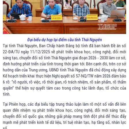
Đại biểu dự họp tại điểm cầu tỉnh Thái Nguyên
Tại tỉnh Thái Nguyên, Ban Chấp hành Đảng bộ tỉnh đã ban hành Đề án số
22-ĐA/TU ngày 11/12/2025 về phát triển khoa học, công nghệ, đổi mới
sáng tạo, chuyển đổi số tỉnh Thái Nguyên giai đoạn 2026 - 2030 làm cơ sở,
định hướng phát triển của tỉnh trong thời gian tới. Bên cạnh đó, trên cơ sở
hướng dẫn của Trung ương, UBND tỉnh Thái Nguyên đã chủ động xây dựng
Kế hoạch triển khai thực hiện Nghị quyết số 57-NQ/TW năm 2026 đảm bảo
6 rõ: “rõ người, rõ việc, rõ thời gian, rõ trách nhiệm, rõ sản phẩm, rõ thẩm
quyền” thể hiện sự quyết tâm cao trong công tác lãnh đạo, tổ chức của
tỉnh.
Tại Phiên họp, các đại biểu tập trung thảo luận làm rõ một số vấn đề liên
quan đến nhiệm vụ phát triển khoa học, công nghệ, đổi mới sáng tạo,
chuyển đổi số quốc gia; những giải pháp mang tính đột phá để thúc đẩy
mạnh mẽ phát triển kinh tế dữ liệu, trí tuệ nhân tạo, hạ tầng số, nhân lực
số...