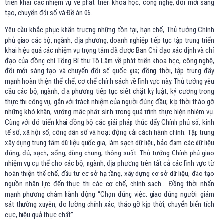
triển khai các nhiệm vụ về phát triển khoa học, công nghệ, đổi mới sáng
tạo, chuyển đổi số và Đề án 06.
Yêu cầu khắc phục khẩn trương những tồn tại, hạn chế, Thủ tướng Chính
phủ giao các bộ, ngành, địa phương, doanh nghiệp tiếp tục tập trung triển
khai hiệu quả các nhiệm vụ trọng tâm đã được Ban Chỉ đạo xác định và chỉ
đạo của đồng chí Tổng Bí thư Tô Lâm về phát triển khoa học, công nghệ,
đổi mới sáng tạo và chuyển đổi số quốc gia; đồng thời, tập trung đẩy
mạnh hoàn thiện thể chế, cơ chế chính sách về lĩnh vực này. Thủ tướng yêu
cầu các bộ, ngành, địa phương tiếp tục siết chặt kỷ luật, kỷ cương trong
thực thi công vụ, gắn với trách nhiệm của người đứng đầu; kịp thời tháo gỡ
những khó khăn, vướng mắc phát sinh trong quá trình thực hiện nhiệm vụ.
Cùng với đó triển khai đồng bộ các giải pháp thúc đẩy Chính phủ số, kinh
tế số, xã hội số, công dân số và hoạt động cải cách hành chính. Tập trung
xây dựng trung tâm dữ liệu quốc gia, làm sạch dữ liệu, bảo đảm các dữ liệu
đúng, đủ, sạch, sống, dùng chung, thông suốt. Thủ tướng Chính phủ giao
nhiệm vụ cụ thể cho các bộ, ngành, địa phương trên tất cả các lĩnh vực từ
hoàn thiện thể chế, đầu tư cơ sở hạ tầng, xây dựng cơ sở dữ liệu, đào tạo
nguồn nhân lực đến thực thi các cơ chế, chính sách... Đồng thời nhấn
mạnh phương châm hành động “Chọn đúng việc, giao đúng người, giám
sát thường xuyên, đo lường chính xác, tháo gỡ kịp thời, chuyển biến tích
cực, hiệu quả thực chất”.