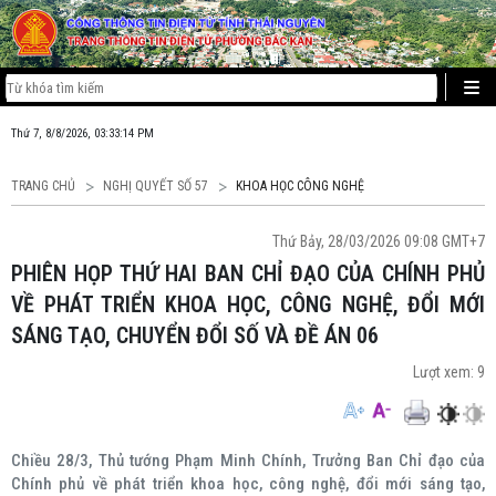
Thứ 7, 8/8/2026, 03:33:15 PM
TRANG CHỦ
NGHỊ QUYẾT SỐ 57
KHOA HỌC CÔNG NGHỆ
Thứ Bảy, 28/03/2026 09:08 GMT+7
PHIÊN HỌP THỨ HAI BAN CHỈ ĐẠO CỦA CHÍNH PHỦ
VỀ PHÁT TRIỂN KHOA HỌC, CÔNG NGHỆ, ĐỔI MỚI
SÁNG TẠO, CHUYỂN ĐỔI SỐ VÀ ĐỀ ÁN 06
Lượt xem:
9
Chiều 28/3, Thủ tướng Phạm Minh Chính, Trưởng Ban Chỉ đạo của
Chính phủ về phát triển khoa học, công nghệ, đổi mới sáng tạo,