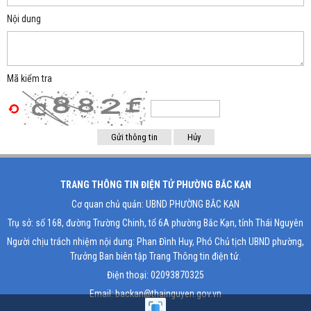
Nội dung
Mã kiểm tra
TRANG THÔNG TIN ĐIỆN TỬ PHƯỜNG BẮC KẠN
Cơ quan chủ quản: UBND PHƯỜNG BẮC KẠN
Trụ sở: số 168, đường Trường Chinh, tổ 6A phường Bắc Kạn, tỉnh Thái Nguyên
Người chịu trách nhiệm nội dung: Phan Đình Huy, Phó Chủ tịch UBND phường,
Trưởng Ban biên tập Trang Thông tin điện tử.
Điện thoại: 02093870325
Email: backan@thainguyen.gov.vn