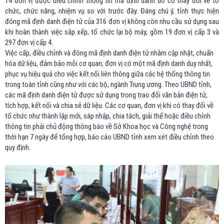
14 đơn vị được điều chỉnh thông tin mã định danh do có thay đổi về tổ
chức, chức năng, nhiệm vụ so với trước đây. Đáng chú ý, tỉnh thực hiện
đóng mã định danh điện tử của 316 đơn vị không còn nhu cầu sử dụng sau
khi hoàn thành việc sắp xếp, tổ chức lại bộ máy, gồm 19 đơn vị cấp 3 và
297 đơn vị cấp 4.
Việc cấp, điều chỉnh và đóng mã định danh điện tử nhằm cập nhật, chuẩn
hóa dữ liệu, đảm bảo mỗi cơ quan, đơn vị có một mã định danh duy nhất,
phục vụ hiệu quả cho việc kết nối liên thông giữa các hệ thống thông tin
trong toàn tỉnh cũng như với các bộ, ngành Trung ương. Theo UBND tỉnh,
các mã định danh điện tử được sử dụng trong trao đổi văn bản điện tử,
tích hợp, kết nối và chia sẻ dữ liệu. Các cơ quan, đơn vị khi có thay đổi về
tổ chức như thành lập mới, sáp nhập, chia tách, giải thể hoặc điều chỉnh
thông tin phải chủ động thông báo về Sở Khoa học và Công nghệ trong
thời hạn 7 ngày để tổng hợp, báo cáo UBND tỉnh xem xét điều chỉnh theo
quy định.