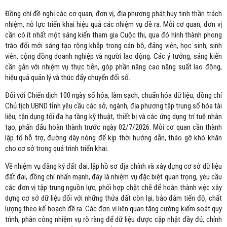
Đồng chí đề nghị các cơ quan, đơn vị, địa phương phát huy tinh thần trách
nhiệm, nỗ lực triển khai hiệu quả các nhiệm vụ đề ra. Mỗi cơ quan, đơn vị
cần có ít nhất một sáng kiến tham gia Cuộc thi, qua đó hình thành phong
trào đổi mới sáng tạo rộng khắp trong cán bộ, đảng viên, học sinh, sinh
viên, cộng đồng doanh nghiệp và người lao động. Các ý tưởng, sáng kiến
cần gắn với nhiệm vụ thực tiễn, góp phần nâng cao năng suất lao động,
hiệu quả quản lý và thúc đẩy chuyển đổi số.
Đối với Chiến dịch 100 ngày số hóa, làm sạch, chuẩn hóa dữ liệu, đồng chí
Chủ tịch UBND tỉnh yêu cầu các sở, ngành, địa phương tập trung số hóa tài
liệu, tận dụng tối đa hạ tầng kỹ thuật, thiết bị và các ứng dụng trí tuệ nhân
tạo, phấn đấu hoàn thành trước ngày 02/7/2026. Mỗi cơ quan cần thành
lập tổ hỗ trợ, đường dây nóng để kịp thời hướng dẫn, tháo gỡ khó khăn
cho cơ sở trong quá trình triển khai.
Về nhiệm vụ đăng ký đất đai, lập hồ sơ địa chính và xây dựng cơ sở dữ liệu
đất đai, đồng chí nhấn mạnh, đây là nhiệm vụ đặc biệt quan trọng, yêu cầu
các đơn vị tập trung nguồn lực, phối hợp chặt chẽ để hoàn thành việc xây
dựng cơ sở dữ liệu đối với những thửa đất còn lại, bảo đảm tiến độ, chất
lượng theo kế hoạch đề ra. Các đơn vị liên quan tăng cường kiểm soát quy
trình, phân công nhiệm vụ rõ ràng để dữ liệu được cập nhật đầy đủ, chính