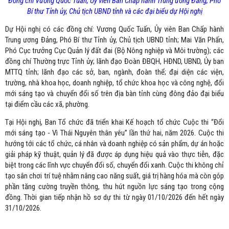
Đồng chí Vương Quốc Tuấn, Ủy viên Ban Chấp hành Trung ương Đảng, Phó
Bí thư Tỉnh ủy, Chủ tịch UBND tỉnh và các đại biểu dự Hội nghị
Dự Hội nghị có các đồng chí: Vương Quốc Tuấn, Ủy viên Ban Chấp hành
Trung ương Đảng, Phó Bí thư Tỉnh ủy, Chủ tịch UBND tỉnh; Mai Văn Phấn,
Phó Cục trưởng Cục Quản lý đất đai (Bộ Nông nghiệp và Môi trường); các
đồng chí Thường trực Tỉnh ủy; lãnh đạo Đoàn ĐBQH, HĐND, UBND, Ủy ban
MTTQ tỉnh; lãnh đạo các sở, ban, ngành, đoàn thể; đại diện các viện,
trường, nhà khoa học, doanh nghiệp, tổ chức khoa học và công nghệ, đổi
mới sáng tạo và chuyển đổi số trên địa bàn tỉnh cùng đông đảo đại biểu
tại điểm cầu các xã, phường.
Tại Hội nghị, Ban Tổ chức đã triển khai Kế hoạch tổ chức Cuộc thi “Đổi
mới sáng tạo - Vì Thái Nguyên thân yêu” lần thứ hai, năm 2026. Cuộc thi
hướng tới các tổ chức, cá nhân và doanh nghiệp có sản phẩm, dự án hoặc
giải pháp kỹ thuật, quản lý đã được áp dụng hiệu quả vào thực tiễn, đặc
biệt trong các lĩnh vực chuyển đổi số, chuyển đổi xanh. Cuộc thi không chỉ
tạo sân chơi trí tuệ nhằm nâng cao năng suất, giá trị hàng hóa mà còn góp
phần tăng cường truyền thông, thu hút nguồn lực sáng tạo trong cộng
đồng. Thời gian tiếp nhận hồ sơ dự thi từ ngày 01/10/2026 đến hết ngày
31/10/2026.