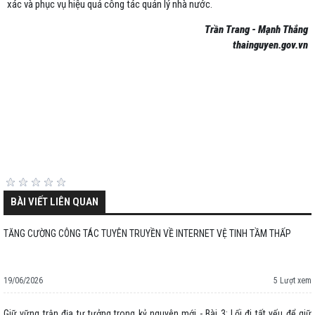
xác và phục vụ hiệu quả công tác quản lý nhà nước.
Trần Trang - Mạnh Thắng
thainguyen.gov.vn
BÀI VIẾT LIÊN QUAN
TĂNG CƯỜNG CÔNG TÁC TUYÊN TRUYỀN VỀ INTERNET VỆ TINH TẦM THẤP
19/06/2026
5 Lượt xem
Giữ vững trận địa tư tưởng trong kỷ nguyên mới - Bài 3: Lối đi tất yếu để giữ