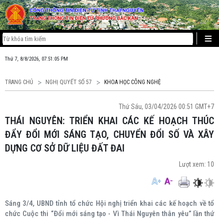
Thứ 7, 8/8/2026, 07:51:06 PM
TRANG CHỦ
NGHỊ QUYẾT SỐ 57
KHOA HỌC CÔNG NGHỆ
Thứ Sáu, 03/04/2026 00:51 GMT+7
THÁI NGUYÊN: TRIỂN KHAI CÁC KẾ HOẠCH THÚC
ĐẨY ĐỔI MỚI SÁNG TẠO, CHUYỂN ĐỔI SỐ VÀ XÂY
DỰNG CƠ SỞ DỮ LIỆU ĐẤT ĐAI
Lượt xem:
10
Sáng 3/4, UBND tỉnh tổ chức Hội nghị triển khai các kế hoạch về tổ
chức Cuộc thi “Đổi mới sáng tạo - Vì Thái Nguyên thân yêu” lần thứ