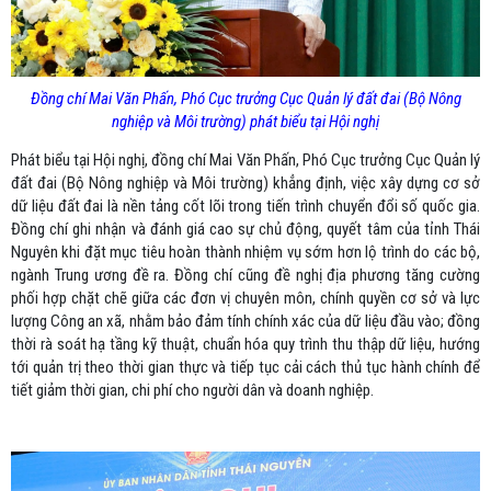
Đồng chí Mai Văn Phấn, Phó Cục trưởng Cục Quản lý đất đai (Bộ Nông
nghiệp và Môi trường) phát biểu tại Hội nghị
Phát biểu tại Hội nghị, đồng chí Mai Văn Phấn, Phó Cục trưởng Cục Quản lý
đất đai (Bộ Nông nghiệp và Môi trường) khẳng định, việc xây dựng cơ sở
dữ liệu đất đai là nền tảng cốt lõi trong tiến trình chuyển đổi số quốc gia.
Đồng chí ghi nhận và đánh giá cao sự chủ động, quyết tâm của tỉnh Thái
Nguyên khi đặt mục tiêu hoàn thành nhiệm vụ sớm hơn lộ trình do các bộ,
ngành Trung ương đề ra. Đồng chí cũng đề nghị địa phương tăng cường
phối hợp chặt chẽ giữa các đơn vị chuyên môn, chính quyền cơ sở và lực
lượng Công an xã, nhằm bảo đảm tính chính xác của dữ liệu đầu vào; đồng
thời rà soát hạ tầng kỹ thuật, chuẩn hóa quy trình thu thập dữ liệu, hướng
tới quản trị theo thời gian thực và tiếp tục cải cách thủ tục hành chính để
tiết giảm thời gian, chi phí cho người dân và doanh nghiệp.