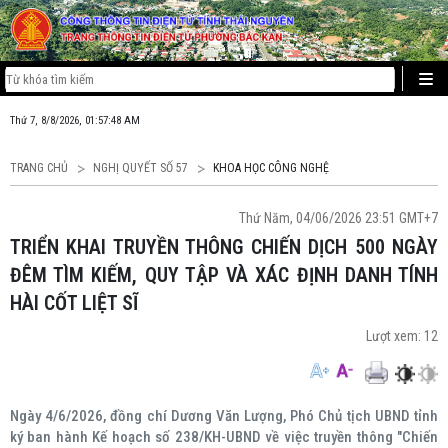
Thứ 7, 8/8/2026, 01:57:48 AM
TRANG CHỦ
NGHỊ QUYẾT SỐ 57
KHOA HỌC CÔNG NGHỆ
Thứ Năm, 04/06/2026 23:51 GMT+7
TRIỂN KHAI TRUYỀN THÔNG CHIẾN DỊCH 500 NGÀY
ĐÊM TÌM KIẾM, QUY TẬP VÀ XÁC ĐỊNH DANH TÍNH
HÀI CỐT LIỆT SĨ
Lượt xem:
12
Ngày 4/6/2026, đồng chí Dương Văn Lượng, Phó Chủ tịch UBND tỉnh
ký ban hành Kế hoạch số 238/KH-UBND về việc truyền thông "Chiến