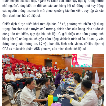
trách nhiệm của các cấp, ngành và Nhân dân; khơi dậy đạo lý “Uống nước
nhớ nguồn”, lòng biết ơn đối với các anh hùng liệt sĩ; đồng thời huy động
các nguồn thông tin, manh mối phục vụ công tác tìm kiếm, quy tập và xác
định danh tính hài cốt liệt sĩ.
Chiến dịch được triển khai trên địa bàn 92 xã, phường với nhiều nội dung
trọng tâm như tuyên truyền chủ trương, chính sách của Đảng, Nhà nước về
công tác tìm kiếm, quy tập hài cốt liệt sĩ; giới thiệu các tấm gương anh
hùng liệt sĩ, những câu chuyện cảm động về hành trình tri ân, đoàn tụ; vận
động cung cấp thông tin, kỷ vật, bản đồ, hình ảnh, video, dữ liệu định vị
GPS và mẫu sinh phẩm ADN phục vụ xác minh danh tính liệt sĩ.