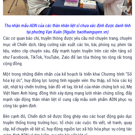
Thu nhận mẫu ADN của các thân nhân liệt sĩ chưa xác định được danh tính
tại phường Vạn Xuân (Nguồn: baothainguyen.vn)
Các cơ quan báo chí, truyền thông được yêu cầu mở chuyên trang, chuyên
mục về Chiến dịch; tăng cường sản xuất các tin, bài, phóng sự, phim tài
liệu, video clip chuyên sâu; đẩy mạnh tuyên truyền trên các nền tảng số
như Facebook, TikTok, YouTube, Zalo để lan tỏa thông tin rộng rãi trong
cộng đồng.
Một trong những điểm nhấn của kế hoạch là triển khai Chương trình “Số
hóa ký ức”, huy động lực lượng tình nguyện viên thu thập, số hóa các kỷ
vật, nhật ký chiến trường, bản đồ vẽ tay, lời kể của nhân chứng lịch sử, Mẹ
Việt Nam Anh hùng; đồng thời xây dựng mạng lưới nhân chứng sống, đẩy
mạnh vận động thân nhân liệt sĩ cung cấp mẫu sinh phẩm ADN phục vụ
công tác giám định.
Bên cạnh đó, Chiến dịch sẽ được lồng ghép vào các hoạt động giáo dục
truyền thống trong trường học; tổ chức các cuộc thi viết, vẽ tranh, quay
clip, kể chuyện về liệt sĩ; huy động nguồn lực xã hội hóa phục vụ công tác