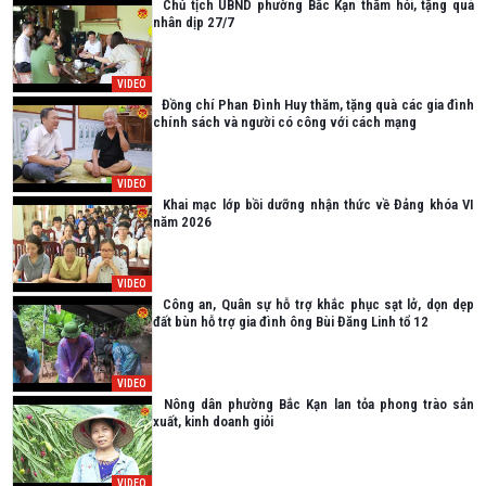
Chủ tịch UBND phường Bắc Kạn thăm hỏi, tặng quà
nhân dịp 27/7
VIDEO
Đồng chí Phan Đình Huy thăm, tặng quà các gia đình
chính sách và người có công với cách mạng
VIDEO
Khai mạc lớp bồi dưỡng nhận thức về Đảng khóa VI
năm 2026
VIDEO
Công an, Quân sự hỗ trợ khắc phục sạt lở, dọn dẹp
đất bùn hỗ trợ gia đình ông Bùi Đăng Linh tổ 12
VIDEO
Nông dân phường Bắc Kạn lan tỏa phong trào sản
xuất, kinh doanh giỏi
VIDEO