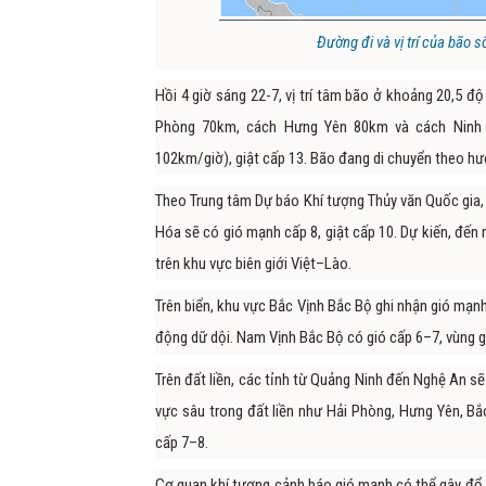
Đường đi và vị trí của bão s
Hồi 4 giờ sáng 22-7, vị trí tâm bão ở khoảng 20,5 
Phòng 70km, cách Hưng Yên 80km và cách Ninh 
102km/giờ), giật cấp 13. Bão đang di chuyển theo hư
Theo Trung tâm Dự báo Khí tượng Thủy văn Quốc gia, 
Hóa sẽ có gió mạnh cấp 8, giật cấp 10. Dự kiến, đến 
trên khu vực biên giới Việt–Lào.
Trên biển, khu vực Bắc Vịnh Bắc Bộ ghi nhận gió mạn
động dữ dội. Nam Vịnh Bắc Bộ có gió cấp 6–7, vùng g
Trên đất liền, các tỉnh từ Quảng Ninh đến Nghệ An s
vực sâu trong đất liền như Hải Phòng, Hưng Yên, Bắ
cấp 7–8.
Cơ quan khí tượng cảnh báo gió mạnh có thể gây đổ câ