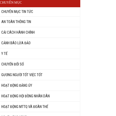
CHUYÊN MỤC
CHUYÊN MỤC TIN TỨC
AN TOÀN THÔNG TIN
CẢI CÁCH HÀNH CHÍNH
CẢNH BÁO LỪA ĐẢO
Y TẾ
CHUYỂN ĐỔI SỐ
GƯƠNG NGƯỜI TỐT VIỆC TỐT
HOẠT ĐỘNG ĐẢNG ỦY
HOẠT ĐỘNG HỘI ĐỒNG NHÂN DÂN
HOẠT ĐỘNG MTTQ VÀ ĐOÀN THỂ