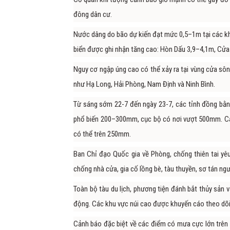
đông dân cư.
Nước dâng do bão dự kiến đạt mức 0,5–1m tại các kh
biển được ghi nhận tăng cao: Hòn Dấu 3,9–4,1m, Cửa
Nguy cơ ngập úng cao có thể xảy ra tại vùng cửa sông,
như Hạ Long, Hải Phòng, Nam Định và Ninh Bình.
Từ sáng sớm 22-7 đến ngày 23-7, các tỉnh đồng bằ
phổ biến 200–300mm, cục bộ có nơi vượt 500mm. Cá
có thể trên 250mm.
Ban Chỉ đạo Quốc gia về Phòng, chống thiên tai y
chống nhà cửa, gia cố lồng bè, tàu thuyền, sơ tán ng
Toàn bộ tàu du lịch, phương tiện đánh bắt thủy sản 
động. Các khu vực núi cao được khuyến cáo theo dõi s
Cảnh báo đặc biệt về các điểm có mưa cực lớn trên