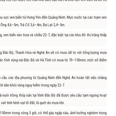
u vực ven biển từ Hưng Yên đến Quảng Ninh. Mực nước tại các trạm ven
 Ông 4,6–5m, Trà Cổ 3,6–4m, Ba Lạt 2,4–5m.
 ven biển vào trưa và chiều 22-7, đặc biệt tại các khu đô thị trũng thấp
ng Bắc Bộ, Thanh Hóa và Nghệ An sẽ có mưa rất to với tổng lượng mưa
c tỉnh vùng núi Bắc Bộ và Hà Tĩnh có mưa từ 70–150mm, một số điểm
êu cầu các địa phương từ Quảng Ninh đến Nghệ An hoàn tất việc chằng
ười dân khỏi vùng nguy hiểm trong ngày 22-7.
và nuôi trồng thủy sản tại Vịnh Bắc Bộ đã được yêu cầu tạm ngưng hoạt
át tình hình sạt lở đất, lũ quét do mưa lớn.
 150mm trong vòng 3 giờ, có thể gây ngập sâu, ảnh hưởng nghiêm trọng