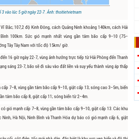
ố 3 vào lúc 5 giờ ngày 22-7. Ảnh: thoitietvietnam
độ Vĩ Bắc; 107,2 độ Kinh Đông, cách Quảng Ninh khoảng 140km, cách Hải
Bình 100km. Sức gió mạnh nhất vùng gần tâm bão cấp 9–10 (75–
ớng Tây Tây Nam với tốc độ 15km/ giờ.
đến 16 giờ ngày 22-7, vùng ảnh hưởng trực tiếp từ Hải Phòng đến Thanh
rạng sáng 23-7, bão sẽ đi sâu vào đất liền và suy yếu thành vùng áp thấp
h cấp 7–8, vùng gần tâm bão cấp 9–10, giật cấp 13; sóng cao 3–5m, biển
ần tâm bão cấp 8, giật cấp 11; sóng biển từ 2–4m.
ẽ có gió mạnh cấp 7–8, vùng gần tâm bão cấp 9–10, giật cấp 13. Các khu
c Ninh, Hà Nội, Ninh Bình và Thanh Hóa dự báo có gió mạnh cấp 6, giật
y cối, cột điện, tốc mái nhà dân, đặc biệt là khu vực ven biển và đô thị