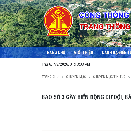
TRANG CHỦ
GIỚI THIỆU
DANH BẠ ĐIỆN T
Thứ 6, 7/8/2026, 01:13:03 PM
TRANG CHỦ
CHUYÊN MỤC
CHUYÊN MỤC TIN TỨC
BÃO SỐ 3 GÂY BIỂN ĐỘNG DỮ DỘI, 