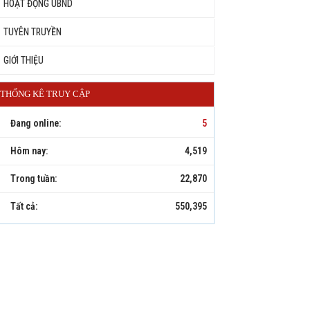
HOẠT ĐỘNG UBND
TUYÊN TRUYỀN
GIỚI THIỆU
THỐNG KÊ TRUY CẬP
Đang online:
5
Hôm nay:
4,519
Trong tuần:
22,870
Tất cả:
550,395