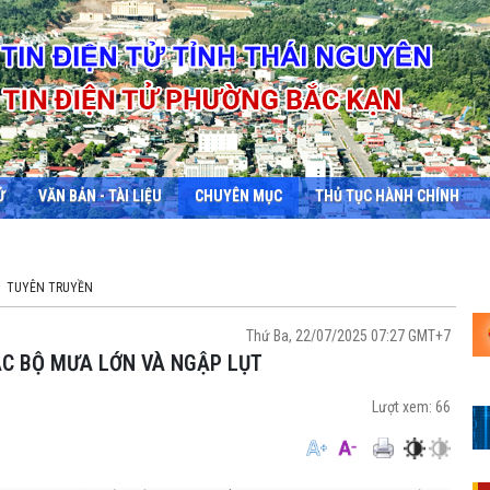
Ử
VĂN BẢN - TÀI LIỆU
CHUYÊN MỤC
THỦ TỤC HÀNH CHÍNH
TUYÊN TRUYỀN
Thứ Ba, 22/07/2025 07:27 GMT+7
BẮC BỘ MƯA LỚN VÀ NGẬP LỤT
Lượt xem:
66