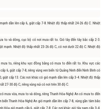
mạnh dần lên cấp 6, giật cấp 7-8. Nhiệt độ thấp nhất 24-26 độ C. Nhiệt
a to và dông, cục bộ có nơi mưa rất to. Gió tây đến tây bắc cấp 2-3.
iật mạnh. Nhiệt độ thấp nhất 23-26 độ C, có nơi dưới 22 độ C. Nhiệt độ
 mưa to, riêng khu vực đồng bằng có mưa to đến rất to. Khu vực các
cấp 6, giật cấp 7-8, riêng vùng ven biển từ Quảng Ninh đến Ninh Bình có
, giật cấp 13. Các nơi khác có gió mạnh dần lên cấp 3-4. Nhiệt độ thấp
ất 27-30 độ C, riêng vùng núi có nơi trên 30 độ C.
c có mưa vừa, mưa to và dông, riêng Thanh Hóa-Nghệ An có mưa to đến
ven biển Thanh Hóa-Nghệ An gió mạnh dần lên cấp 7-8, vùng gần tâm bão
anh Hóa gió mạnh cấp 6, giật cấp 7-8. Các nơi khác gió tây nam cấp 3-4.