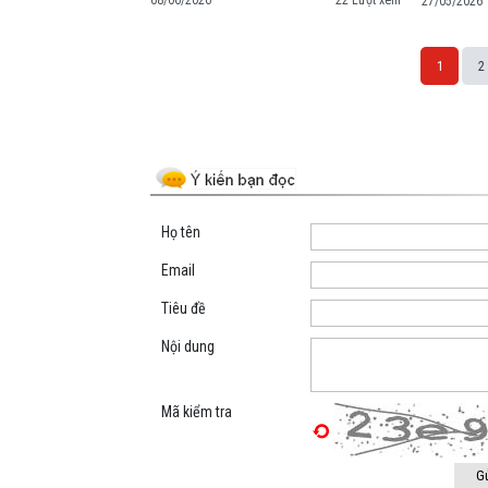
08/06/2026
22 Lượt xem
27/05/2026
1
2
Space;
Họ tên
Email
Tiêu đề
Nội dung
Mã kiểm tra