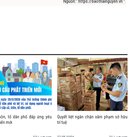
Nguồn:“ https://baothainguyen.vn ”
hôn, tổ dân phố đáp ứng yêu
Quyết liệt ngăn chặn xâm phạm sở hữu
riển mới
trí tuệ