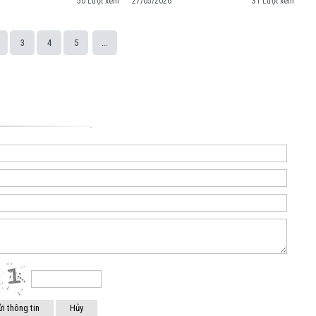
50 Lượt xem
27/05/2026
31 Lượt xem
3
4
5
...