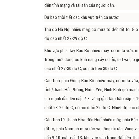
đến tính mạng và tài sản của người dân.
Dự báo thời tiết các khu vực trên cả nước:
Thủ đô Hà Nội nhiều mây, có mưa to đến rất to. Gió 
độ cao nhất 27-29 độ C.
Khu vực phía Tây Bắc Bộ nhiều mây, có mưa vừa, mư
Trong mưa dông có khả năng xảy ra lốc, sét và gió g
cao nhất 27-30 độ C, có nơi trên 30 độ C.
Các tỉnh phía Đông Bắc Bộ nhiều mây, có mưa vừa,
tỉnh/thành Hải Phòng, Hưng Yên, Ninh Bình gió mạnh 
gió mạnh dần lên cấp 7-8, vùng gần tâm bão cấp 9-10
nhất 23-26 độ C, có nơi dưới 22 độ C. Nhiệt độ cao nh
Các tỉnh từ Thanh Hóa đến Huế nhiều mây, phía Bắ
rất to; phía Nam có mưa rào và dông rải rác. Vùng 
cấp 9-10, giật cấp 13; khu vực sâu trong đất liền Th