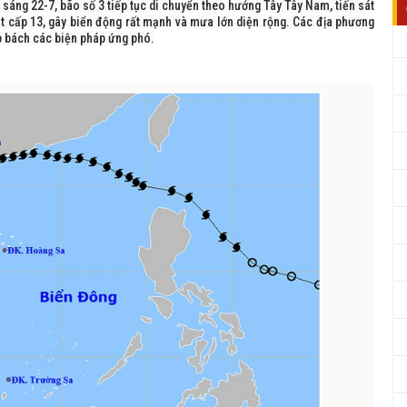
sáng 22-7, bão số 3 tiếp tục di chuyển theo hướng Tây Tây Nam, tiến sát
t cấp 13, gây biển động rất mạnh và mưa lớn diện rộng. Các địa phương
p bách các biện pháp ứng phó.