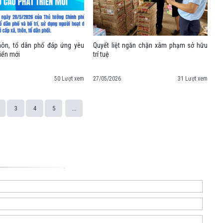
nguồn “ https://baothainguyen.vn ”