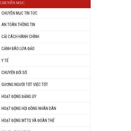
CHUYÊN MỤC
CHUYÊN MỤC TIN TỨC
AN TOÀN THÔNG TIN
CẢI CÁCH HÀNH CHÍNH
CẢNH BÁO LỪA ĐẢO
Y TẾ
CHUYỂN ĐỔI SỐ
GƯƠNG NGƯỜI TỐT VIỆC TỐT
HOẠT ĐỘNG ĐẢNG ỦY
HOẠT ĐỘNG HỘI ĐỒNG NHÂN DÂN
HOẠT ĐỘNG MTTQ VÀ ĐOÀN THỂ