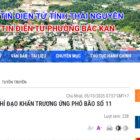
Ử
VĂN BẢN - TÀI LIỆU
CHUYÊN MỤC
THỦ TỤC HÀNH CHÍNH
TUYÊN TRUYỀN
Chủ Nhật, 05/10/2025 07:07 GMT+7
 CHỈ ĐẠO KHẨN TRƯƠNG ỨNG PHÓ BÃO SỐ 11
Lượt xem:
228