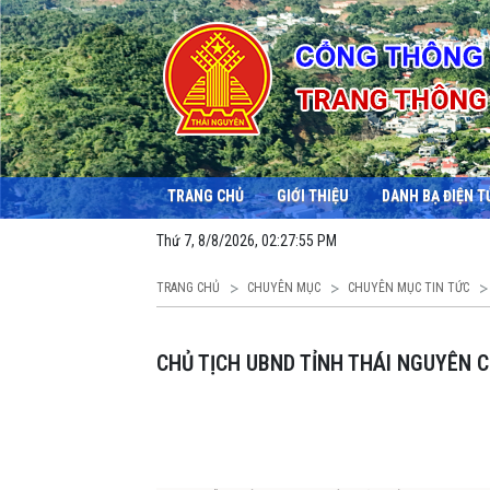
TRANG CHỦ
GIỚI THIỆU
DANH BẠ ĐIỆN T
Thứ 7, 8/8/2026, 02:27:56 PM
TRANG CHỦ
CHUYÊN MỤC
CHUYÊN MỤC TIN TỨC
CHỦ TỊCH UBND TỈNH THÁI NGUYÊN