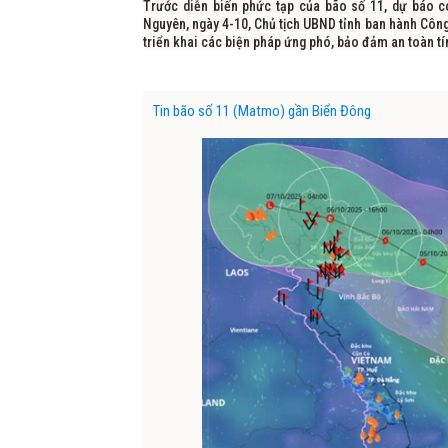
Trước diễn biến phức tạp của bão số 11, dự báo c
Nguyên, ngày 4-10, Chủ tịch UBND tỉnh ban hành Công
triển khai các biện pháp ứng phó, bảo đảm an toàn t
Tin bão số 11 (Matmo) gần Biển Đông