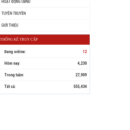
HOẠT ĐỘNG UBND
TUYÊN TRUYỀN
GIỚI THIỆU
THỐNG KÊ TRUY CẬP
Đang online:
12
Hôm nay:
4,230
Trong tuần:
27,909
Tất cả:
555,434