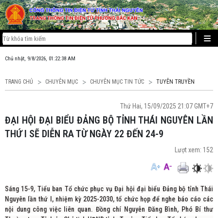
Chủ nhật, 9/8/2026, 01:22:38 AM
TRANG CHỦ
CHUYÊN MỤC
CHUYÊN MỤC TIN TỨC
TUYÊN TRUYỀN
Thứ Hai, 15/09/2025 21:07 GMT+7
ĐẠI HỘI ĐẠI BIỂU ĐẢNG BỘ TỈNH THÁI NGUYÊN LẦN
THỨ I SẼ DIỄN RA TỪ NGÀY 22 ĐẾN 24-9
Lượt xem:
152
Sáng 15-9, Tiểu ban Tổ chức phục vụ Đại hội đại biểu Đảng bộ tỉnh Thái
Nguyên lần thứ I, nhiệm kỳ 2025-2030, tổ chức họp để nghe báo cáo các
nội dung công việc liên quan. Đồng chí Nguyễn Đăng Bình, Phó Bí thư