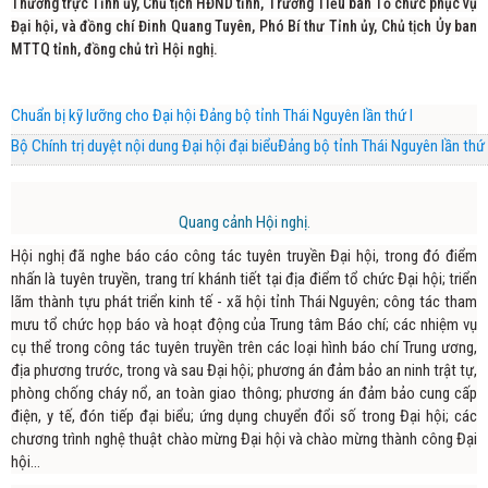
Thường trực Tỉnh ủy, Chủ tịch HĐND tỉnh, Trưởng Tiểu ban Tổ chức phục vụ
Đại hội, và đồng chí Đinh Quang Tuyên, Phó Bí thư Tỉnh ủy, Chủ tịch Ủy ban
MTTQ tỉnh, đồng chủ trì Hội nghị.
Chuẩn bị kỹ lưỡng cho Đại hội Đảng bộ tỉnh Thái Nguyên lần thứ I
Bộ Chính trị duyệt nội dung Đại hội đại biểuĐảng bộ tỉnh Thái Nguyên lần thứ 
Quang cảnh Hội nghị.
Hội nghị đã nghe báo cáo công tác tuyên truyền Đại hội, trong đó điểm
nhấn là tuyên truyền, trang trí khánh tiết tại địa điểm tổ chức Đại hội; triển
lãm thành tựu phát triển kinh tế - xã hội tỉnh Thái Nguyên; công tác tham
mưu tổ chức họp báo và hoạt động của Trung tâm Báo chí; các nhiệm vụ
cụ thể trong công tác tuyên truyền trên các loại hình báo chí Trung ương,
địa phương trước, trong và sau Đại hội; phương án đảm bảo an ninh trật tự,
phòng chống cháy nổ, an toàn giao thông; phương án đảm bảo cung cấp
điện, y tế, đón tiếp đại biểu; ứng dụng chuyển đổi số trong Đại hội; các
chương trình nghệ thuật chào mừng Đại hội và chào mừng thành công Đại
hội…