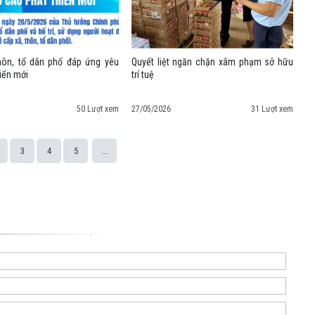
hôn, tổ dân phố đáp ứng yêu
Quyết liệt ngăn chặn xâm phạm sở hữu
riển mới
trí tuệ
50 Lượt xem
27/05/2026
31 Lượt xem
3
4
5
...