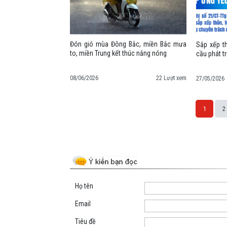
Đón gió mùa Đông Bắc, miền Bắc mưa
Sắp xếp t
to, miền Trung kết thúc nắng nóng
cầu phát t
08/06/2026
22 Lượt xem
27/05/2026
1
2
Space;
Họ tên
Email
Tiêu đề