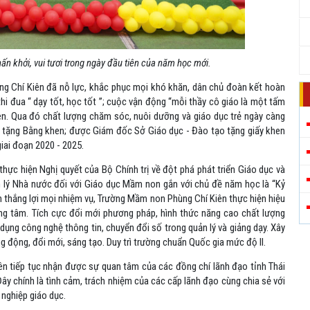
ấn khởi, vui tươi trong ngày đầu tiên của năm học mới.
g Chí Kiên đã nỗ lực, khắc phục mọi khó khăn, dân chủ đoàn kết hoàn
hi đua “ dạy tốt, học tốt ”; cuộc vận động “mỗi thầy cô giáo là một tấm
ên. Qua đó chất lượng chăm sóc, nuôi dưỡng và giáo dục trẻ ngày càng
 tặng Bằng khen; được Giám đốc Sở Giáo dục - Đào tạo tặng giấy khen
giai đoạn 2020 - 2025.
hực hiện Nghị quyết của Bộ Chính trị về đột phá phát triển Giáo dục và
n lý Nhà nước đối với Giáo dục Mầm non gắn với chủ đề năm học là “Kỷ
ện thắng lợi mọi nhiệm vụ, Trường Mầm non Phùng Chí Kiên thực hiện hiệu
ung tâm. Tích cực đổi mới phương pháp, hình thức năng cao chất lượng
dụng công nghệ thông tin, chuyển đổi số trong quản lý và giảng dạy. Xây
 động, đổi mới, sáng tạo. Duy trì trường chuẩn Quốc gia mức độ II.
ên tiếp tục nhận được sự quan tâm của các đồng chí lãnh đạo tỉnh Thái
ây chính là tình cảm, trách nhiệm của các cấp lãnh đạo cùng chia sẻ với
 nghiệp giáo dục.