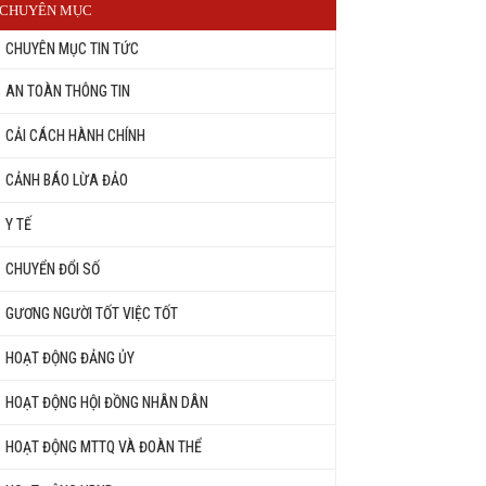
CHUYÊN MỤC
CHUYÊN MỤC TIN TỨC
AN TOÀN THÔNG TIN
CẢI CÁCH HÀNH CHÍNH
CẢNH BÁO LỪA ĐẢO
Y TẾ
CHUYỂN ĐỔI SỐ
GƯƠNG NGƯỜI TỐT VIỆC TỐT
HOẠT ĐỘNG ĐẢNG ỦY
HOẠT ĐỘNG HỘI ĐỒNG NHÂN DÂN
HOẠT ĐỘNG MTTQ VÀ ĐOÀN THỂ