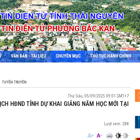
Ử
VĂN BẢN - TÀI LIỆU
CHUYÊN MỤC
THỦ TỤC HÀNH CHÍNH
TUYÊN TRUYỀN
Thứ Sáu, 05/09/2025 09:01 GMT+7
Lượt xem:
288