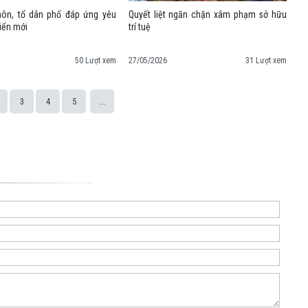
hôn, tổ dân phố đáp ứng yêu
Quyết liệt ngăn chặn xâm phạm sở hữu
riển mới
trí tuệ
50 Lượt xem
27/05/2026
31 Lượt xem
3
4
5
...