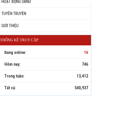
HOẠT ĐỘNG UBND
TUYÊN TRUYỀN
GIỚI THIỆU
THỐNG KÊ TRUY CẬP
Đang online:
16
Hôm nay:
746
Trong tuần:
13,412
Tất cả:
540,937