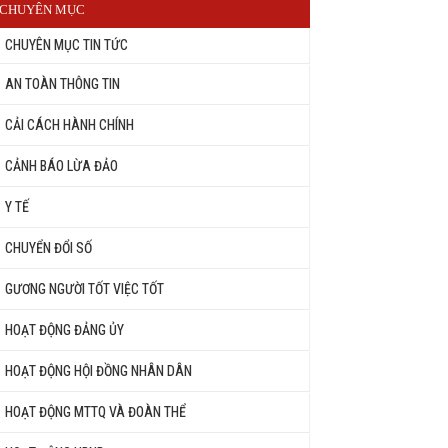
CHUYÊN MỤC
CHUYÊN MỤC TIN TỨC
AN TOÀN THÔNG TIN
CẢI CÁCH HÀNH CHÍNH
CẢNH BÁO LỪA ĐẢO
Y TẾ
CHUYỂN ĐỔI SỐ
GƯƠNG NGƯỜI TỐT VIỆC TỐT
HOẠT ĐỘNG ĐẢNG ỦY
HOẠT ĐỘNG HỘI ĐỒNG NHÂN DÂN
HOẠT ĐỘNG MTTQ VÀ ĐOÀN THỂ