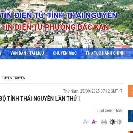
Ử
VĂN BẢN - TÀI LIỆU
CHUYÊN MỤC
THỦ TỤC HÀNH CHÍNH
TUYÊN TRUYỀN
Thứ Năm, 25/09/2025 07:12 GMT+7
 BỘ TỈNH THÁI NGUYÊN LẦN THỨ I
Lượt xem:
1656