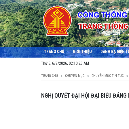
TRANG CHỦ
GIỚI THIỆU
DANH BẠ ĐIỆN T
Thứ 5, 6/8/2026, 02:10:24 AM
TRANG CHỦ
CHUYÊN MỤC
CHUYÊN MỤC TIN TỨC
NGHỊ QUYẾT ĐẠI HỘI ĐẠI BIỂU ĐẢNG