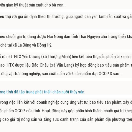
yển giao kỹ thuật sản xuất cho bà con.
u thụ với giá ổn định theo thị trường, giúp người dân yên tâm sản xuất và gắ
heo chuỗi giá trị đang được Hội Nông dân tỉnh Thái Nguyên chú trọng triển kha
 chè tại xã La Bằng và Đồng Hỷ.
ả rõ nét: HTX Yến Dương (xã Thượng Minh) liên kết tiêu thụ sản phẩm bí xanh, 
sao; HTX dược liệu Bảo Châu (xã Văn Lang) ký hợp đồng bao tiêu sản phẩm 
ứng vật tư nông nghiệp, sản xuất nấm với 6 sản phẩm đạt OCOP 3 sao...
ng tỉnh đã tập trung phát triển chăn nuôi thủy sản.
trong việc liên kết với doanh nghiệp cung ứng vật tư, bao tiêu sản phẩm, xây 
sản phẩm OCOP của tỉnh. Hoạt động này góp phần hình thành chuỗi giá trị khép
ng cao giá trị nông sản và tăng sức cạnh tranh của sản phẩm địa phương trên