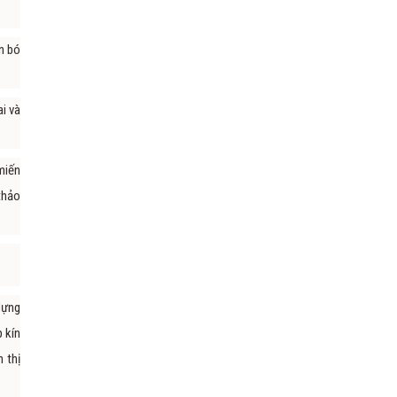
n bó
i và
miến
thảo
dựng
 kín
 thị