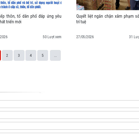
ếp thôn, tổ dân phố đáp ứng yêu
Quyết liệt ngăn chặn xâm phạm s
hát triển mới
trí tuệ
/2026
50 Lượt xem
27/05/2026
31 Lư
2
3
4
5
...