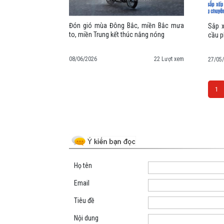
Đón gió mùa Đông Bắc, miền Bắc mưa
Sắp x
to, miền Trung kết thúc nắng nóng
cầu p
08/06/2026
22 Lượt xem
27/05
1
Space;
Họ tên
Email
Tiêu đề
Nội dung