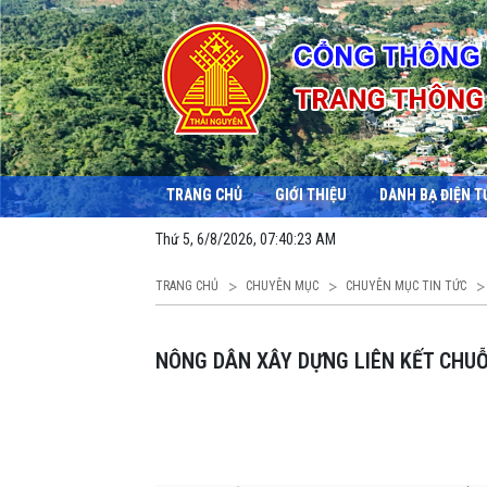
TRANG CHỦ
GIỚI THIỆU
DANH BẠ ĐIỆN T
Thứ 5, 6/8/2026, 07:40:24 AM
TRANG CHỦ
CHUYÊN MỤC
CHUYÊN MỤC TIN TỨC
NÔNG DÂN XÂY DỰNG LIÊN KẾT CHU