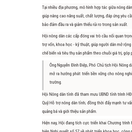
Tại nhiều địa phương, mô hình hợp tác giữa nông dân
giúp nâng cao năng suất, chất lượng, đáp ứng yêu cầu
bảo đảm đầu ra và giảm thiểu rủi ro trong sản xuất.
Hội nông dân các cấp đóng vai trò cầu nối quan trọng
trợ vốn, khoa học - kỹ thuật, giúp người dân mở rộng
chế biến và tiêu thụ sản phẩm theo chuỗi giá trị, gó
Ông Nguyễn Đình Điệp, Phó Chủ tịch Hội Nông d
mở ra hướng phát triển bền vững cho nông nghi
trường.
Hội Nông dân tỉnh đã tham mưu UBND tỉnh trình HĐN
Quỹ Hỗ trợ nông dân tỉnh; đồng thời đẩy mạnh tư vấn
quảng bá và giới thiệu sản phẩm.
Hiện nay, Hội đang tích cực triển khai Chương trì
hiện Nghị quyết số 57 về phát triển khoa học, công