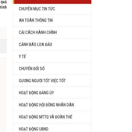
 quả
hình
CHUYÊN MỤC TIN TỨC
AN TOÀN THÔNG TIN
CẢI CÁCH HÀNH CHÍNH
CẢNH BÁO LỪA ĐẢO
Y TẾ
CHUYỂN ĐỔI SỐ
GƯƠNG NGƯỜI TỐT VIỆC TỐT
HOẠT ĐỘNG ĐẢNG ỦY
HOẠT ĐỘNG HỘI ĐỒNG NHÂN DÂN
HOẠT ĐỘNG MTTQ VÀ ĐOÀN THỂ
HOẠT ĐỘNG UBND