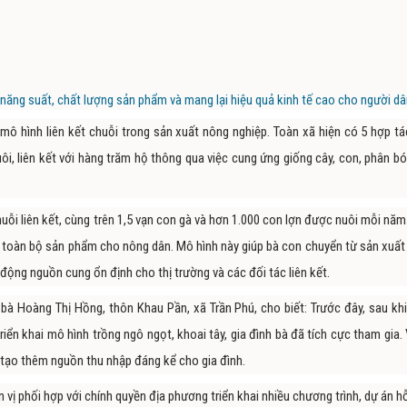
 năng suất, chất lượng sản phẩm và mang lại hiệu quả kinh tế cao cho người dâ
 mô hình liên kết chuỗi trong sản xuất nông nghiệp. Toàn xã hiện có 5 hợp tá
ôi, liên kết với hàng trăm hộ thông qua việc cung ứng giống cây, con, phân bó
ỗi liên kết, cùng trên 1,5 vạn con gà và hơn 1.000 con lợn được nuôi mỗi năm.
u toàn bộ sản phẩm cho nông dân. Mô hình này giúp bà con chuyển từ sản xuất
 động nguồn cung ổn định cho thị trường và các đối tác liên kết.
bà Hoàng Thị Hồng, thôn Khau Pần, xã Trần Phú, cho biết: Trước đây, sau khi
ển khai mô hình trồng ngô ngọt, khoai tây, gia đình bà đã tích cực tham gia. 
 tạo thêm nguồn thu nhập đáng kể cho gia đình.
ị phối hợp với chính quyền địa phương triển khai nhiều chương trình, dự án hỗ