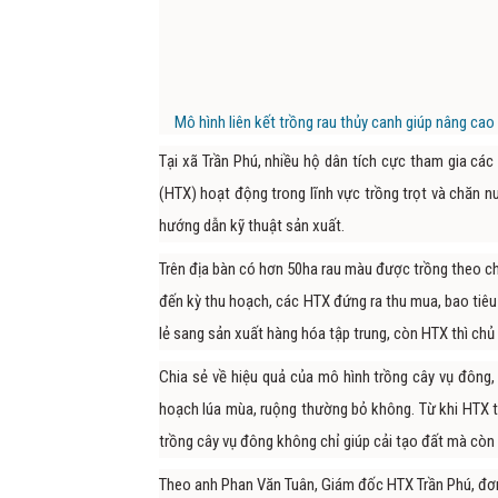
Mô hình liên kết trồng rau thủy canh giúp nâng cao
Tại xã Trần Phú, nhiều hộ dân tích cực tham gia các
(HTX) hoạt động trong lĩnh vực trồng trọt và chăn nu
hướng dẫn kỹ thuật sản xuất.
Trên địa bàn có hơn 50ha rau màu được trồng theo chu
đến kỳ thu hoạch, các HTX đứng ra thu mua, bao tiê
lẻ sang sản xuất hàng hóa tập trung, còn HTX thì chủ
Chia sẻ về hiệu quả của mô hình trồng cây vụ đông, 
hoạch lúa mùa, ruộng thường bỏ không. Từ khi HTX tri
trồng cây vụ đông không chỉ giúp cải tạo đất mà còn
Theo anh Phan Văn Tuân, Giám đốc HTX Trần Phú, đơn v