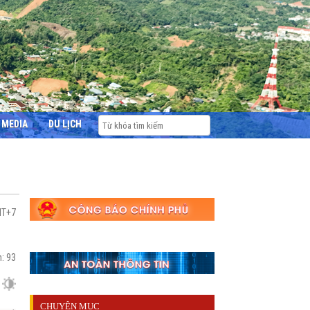
MEDIA
DU LỊCH
MT+7
m:
93
CHUYÊN MỤC