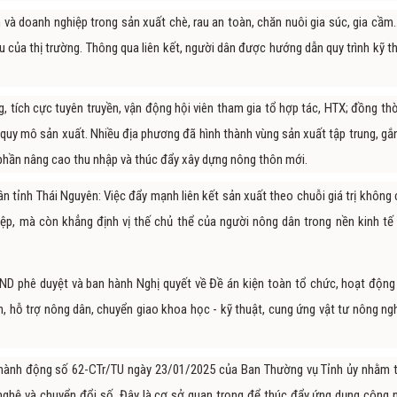
 và doanh nghiệp trong sản xuất chè, rau an toàn, chăn nuôi gia súc, gia cầm
 của thị trường. Thông qua liên kết, người dân được hướng dẫn quy trình kỹ th
, tích cực tuyên truyền, vận động hội viên tham gia tổ hợp tác, HTX; đồng thờ
 quy mô sản xuất. Nhiều địa phương đã hình thành vùng sản xuất tập trung, gắn
p phần nâng cao thu nhập và thúc đẩy xây dựng nông thôn mới.
ân tỉnh Thái Nguyên:
Việc đẩy mạnh liên kết sản xuất theo chuỗi giá trị không 
ệp, mà còn khẳng định vị thế chủ thể của người nông dân trong nền kinh tế 
D phê duyệt và ban hành Nghị quyết về Đề án kiện toàn tổ chức, hoạt động
, hỗ trợ nông dân, chuyển giao khoa học - kỹ thuật, cung ứng vật tư nông ngh
nh hành động số 62-CTr/TU ngày 23/01/2025 của Ban Thường vụ Tỉnh ủy nhằm 
 nghệ và chuyển đổi số. Đây là cơ sở quan trọng để thúc đẩy ứng dụng công 