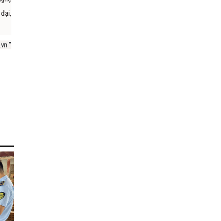
đại,
vn ”