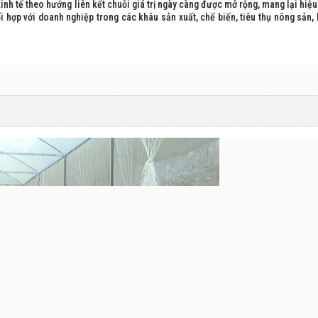
nh tế theo hướng liên kết chuỗi giá trị ngày càng được mở rộng, mang lại hiệu
i hợp với doanh nghiệp trong các khâu sản xuất, chế biến, tiêu thụ nông sản, 