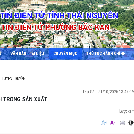
Ử
VĂN BẢN - TÀI LIỆU
CHUYÊN MỤC
THỦ TỤC HÀNH CHÍNH
TUYÊN TRUYỀN
Thứ Sáu, 31/10/2025 13:47 G
ỖI TRONG SẢN XUẤT
Lượt xe