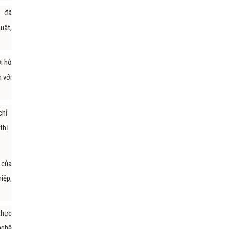
… đã
uật,
i hỗ
 với
chỉ
thị
 của
iệp,
thực
nghệ