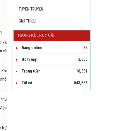
TUYÊN TRUYỀN
GIỚI THIỆU
n.
THỐNG KÊ TRUY CẬP
c xã
Đang online:
35
n và
Hôm nay:
3,665
 Khi
Trong tuần:
16,331
 nhỏ
Tất cả:
543,856
 thu
Việc
 trợ