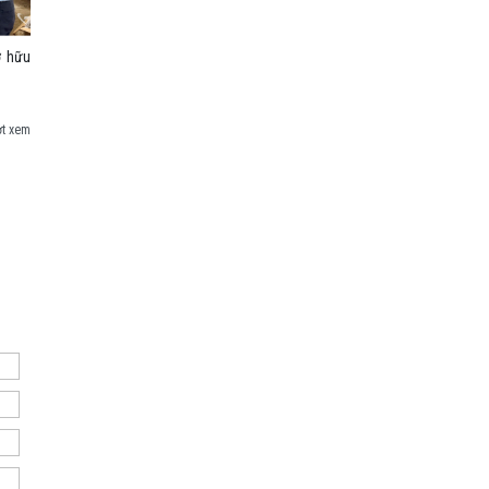
ở hữu
ợt xem