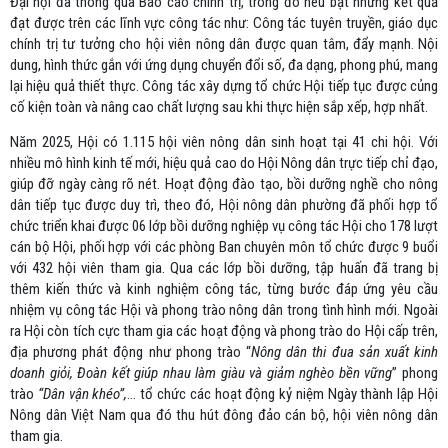
Đại hội đã thông qua Báo cáo chính trị, trong đó nêu bật những kết quả
đạt được trên các lĩnh vực công tác như: Công tác tuyên truyền, giáo dục
chính trị tư tưởng cho hội viên nông dân được quan tâm, đẩy mạnh. Nội
dung, hình thức gắn với ứng dụng chuyển đổi số, đa dạng, phong phú, mang
lại hiệu quả thiết thực. Công tác xây dựng tổ chức Hội tiếp tục được củng
cố kiện toàn và nâng cao chất lượng sau khi thực hiện sắp xếp, hợp nhất.
Năm 2025, Hội có 1.115 hội viên nông dân sinh hoạt tại 41 chi hội. Với
nhiều mô hình kinh tế mới, hiệu quả cao do Hội Nông dân trực tiếp chỉ đạo,
giúp đỡ ngày càng rõ nét. Hoạt động đào tạo, bồi dưỡng nghề cho nông
dân tiếp tục được duy trì, theo đó, Hội nông dân phường đã phối hợp tổ
chức triển khai
được 06 lớp bồi dưỡng nghiệp vụ công tác Hội cho 178 lượt
cán bộ Hội, phối hợp với các phòng Ban chuyên môn tổ chức được 9 buổi
với 432 hội viên tham gia. Qua các lớp bồi dưỡng, tập huấn đã trang bị
thêm kiến thức và kinh nghiệm công tác, từng bước đáp ứng yêu cầu
nhiệm vụ công tác Hội và phong trào nông dân trong tình hình mới.
Ngoài
ra Hội còn tích cực tham gia các hoạt động và phong trào do Hội cấp trên,
địa phương phát động như phong trào “
Nông dân thi đua sản xuất kinh
doanh giỏi, Đoàn kết giúp nhau làm giàu và giảm nghèo bền vững
” phong
trào
“Dân vận khéo”,
… tổ chức các hoạt động kỷ niệm Ngày thành lập Hội
Nông dân Việt Nam qua đó thu hút đông đảo cán bộ, hội viên nông dân
tham gia.