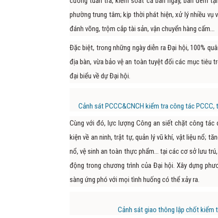
cường tuần tra, kiểm soát cả ban ngày, ban đêm tại 
phường trung tâm; kịp thời phát hiện, xử lý nhiều vụ 
đánh võng, trộm cắp tài sản, vận chuyển hàng cấm...
Đặc biệt, trong những ngày diễn ra Đại hội, 100% qu
địa bàn, vừa bảo vệ an toàn tuyệt đối các mục tiêu 
đại biểu về dự Đại hội.
Cảnh sát PCCC&CNCH kiểm tra công tác PCCC, thực
Cùng với đó, lực lượng Công an siết chặt công tác q
kiện về an ninh, trật tự, quản lý vũ khí, vật liệu nổ;
nổ, vệ sinh an toàn thực phẩm… tại các cơ sở lưu trú,
động trong chương trình của Đại hội. Xây dựng phươ
sàng ứng phó với mọi tình huống có thể xảy ra.
Cảnh sát giao thông lập chốt kiểm tr