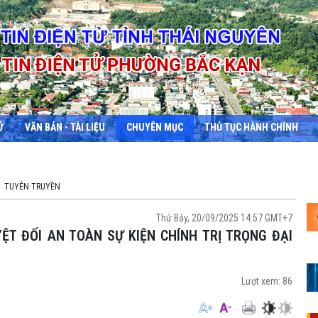
Ử
VĂN BẢN - TÀI LIỆU
CHUYÊN MỤC
THỦ TỤC HÀNH CHÍNH
TUYÊN TRUYỀN
Thứ Bảy, 20/09/2025 14:57 GMT+7
Lượt xem:
86