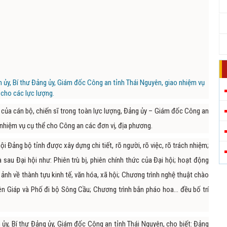
h ủy, Bí thư Đảng ủy, Giám đốc Công an tỉnh Thái Nguyên, giao nhiệm vụ
cho các lực lượng.
ủa cán bộ, chiến sĩ trong toàn lực lượng, Đảng ủy – Giám đốc Công an
ao nhiệm vụ cụ thể cho Công an các đơn vị, địa phương.
 Đảng bộ tỉnh được xây dựng chi tiết, rõ người, rõ việc, rõ trách nhiệm;
 sau Đại hội như: Phiên trù bị, phiên chính thức của Đại hội; hoạt động
ảnh về thành tựu kinh tế, văn hóa, xã hội; Chương trình nghệ thuật chào
n Giáp và Phố đi bộ Sông Cầu; Chương trình bắn pháo hoa… đều bố trí
 ủy, Bí thư Đảng ủy, Giám đốc Công an tỉnh Thái Nguyên, cho biết: Đảng