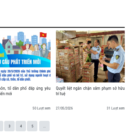
hôn, tổ dân phố đáp ứng yêu
Quyết liệt ngăn chặn xâm phạm sở hữu
riển mới
trí tuệ
50 Lượt xem
27/05/2026
31 Lượt xem
3
4
5
...