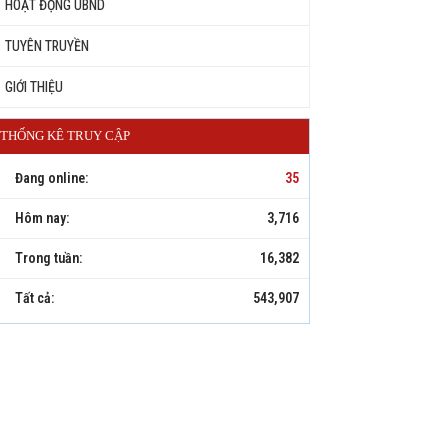
HOẠT ĐỘNG UBND
TUYÊN TRUYỀN
GIỚI THIỆU
THỐNG KÊ TRUY CẬP
Đang online:
35
Hôm nay:
3,716
Trong tuần:
16,382
Tất cả:
543,907