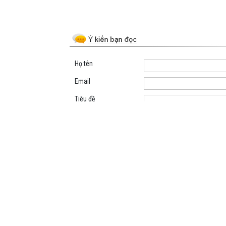
Space;
Họ tên
Email
Tiêu đề
Nội dung
Mã kiểm tra
TRANG THÔNG TIN ĐIỆN TỬ PHƯỜNG BẮC KẠN
Cơ quan chủ quản: UBND PHƯỜNG BẮC KẠN