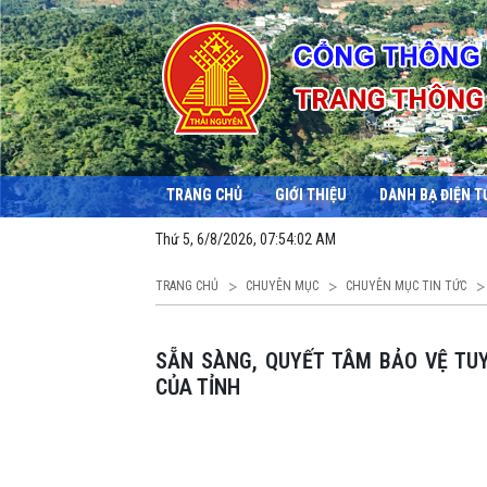
TRANG CHỦ
GIỚI THIỆU
DANH BẠ ĐIỆN T
Thứ 5, 6/8/2026, 07:54:03 AM
TRANG CHỦ
CHUYÊN MỤC
CHUYÊN MỤC TIN TỨC
SẴN SÀNG, QUYẾT TÂM BẢO VỆ TUYỆT ĐỐI AN TOÀN SỰ KIỆN CHÍNH TRỊ TRỌNG ĐẠI
CỦA TỈNH