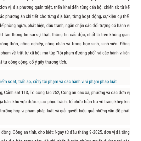
n vị, địa phương quán triệt, triển khai đến từng cán bộ, chiến sĩ; từ kế
ác phương án chi tiết cho từng địa bàn, từng hoạt động, sự kiện cụ thể.
 để phòng ngừa, phát hiện, đấu tranh, ngăn chặn các đối tượng có hành vi
t tán thông tin sai sự thật, thông tin xấu độc, nhất là trên không gian
nông thôn, công nghiệp, công nhân và trong học sinh, sinh viên. Đồng
 phạm về trật tự xã hội, ma túy, “tội phạm đường phố” và các hành vi liên
rật tự công cộng, cố ý gây thương tích.
kiểm soát, trấn áp, xử lý tội phạm và các hành vi vi phạm pháp luật.
g, Cảnh sát 113, Tổ công tác 252, Công an các xã, phường và các đơn vị
a bàn, khu vực được giao phục trách; tổ chức tuần tra vũ trang khép kín
c trường hợp vi phạm pháp luật và giải quyết hiệu quả những vấn đề phát
ộng, Công an tỉnh, cho biết: Ngay từ đầu tháng 9-2025, đơn vị đã tăng