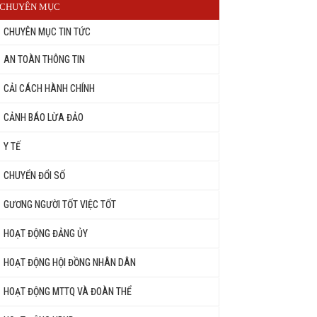
CHUYÊN MỤC
CHUYÊN MỤC TIN TỨC
AN TOÀN THÔNG TIN
CẢI CÁCH HÀNH CHÍNH
CẢNH BÁO LỪA ĐẢO
Y TẾ
CHUYỂN ĐỔI SỐ
GƯƠNG NGƯỜI TỐT VIỆC TỐT
HOẠT ĐỘNG ĐẢNG ỦY
HOẠT ĐỘNG HỘI ĐỒNG NHÂN DÂN
HOẠT ĐỘNG MTTQ VÀ ĐOÀN THỂ