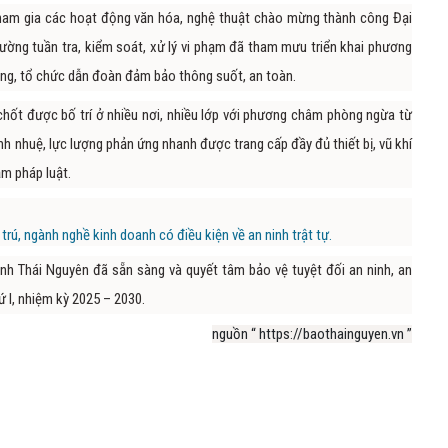
 tham gia các hoạt động văn hóa, nghệ thuật chào mừng thành công Đại
cường tuần tra, kiểm soát, xử lý vi phạm đã tham mưu triển khai phương
ông, tổ chức dẫn đoàn đảm bảo thông suốt, an toàn.
, chốt được bố trí ở nhiều nơi, nhiều lớp với phương châm phòng ngừa từ
tinh nhuệ, lực lượng phản ứng nhanh được trang cấp đầy đủ thiết bị, vũ khí
ạm pháp luật.
trú, ngành nghề kinh doanh có điều kiện về an ninh trật tự.
ỉnh Thái Nguyên đã sẵn sàng và quyết tâm bảo vệ tuyệt đối an ninh, an
ứ I, nhiệm kỳ 2025 – 2030.
nguồn “ https://baothainguyen.vn ”