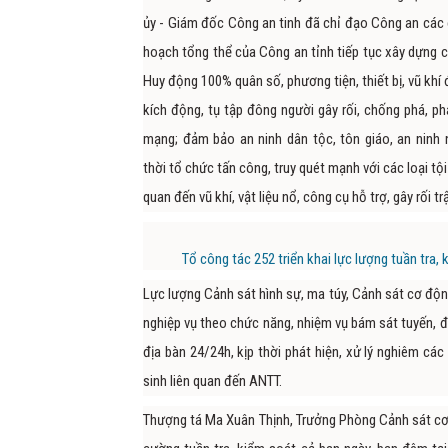
ủy - Giám đốc Công an tinh đã chỉ đạo Công an các đơ
hoạch tổng thể của Công an tỉnh tiếp tục xây dựng c
Huy động 100% quân số, phương tiện, thiết bị, vũ khí
kích động, tụ tập đông người gây rối, chống phá, phá
mạng; đảm bảo an ninh dân tộc, tôn giáo, an ninh 
thời tổ chức tấn công, truy quét mạnh với các loại tội
quan đến vũ khí, vật liệu nổ, công cụ hỗ trợ, gây rối t
Tổ công tác 252 triển khai lực lượng tuần tra, 
Lực lượng Cảnh sát hình sự, ma túy, Cảnh sát cơ độn
nghiệp vụ theo chức năng, nhiệm vụ bám sát tuyến, đị
địa bàn 24/24h, kịp thời phát hiện, xử lý nghiêm cá
sinh liên quan đến ANTT.
Thượng tá Ma Xuân Thịnh, Trưởng Phòng Cảnh sát cơ đ