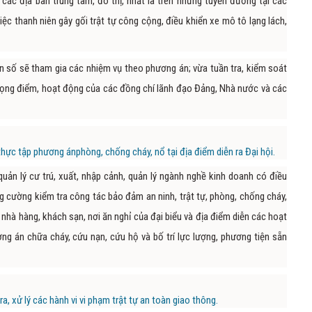
các địa bàn trung tâm, đô thị, nhất là trên những tuyến đường tại các
việc thanh niên gây gối trật tự công cộng, điều khiển xe mô tô lạng lách,
ân số sẽ tham gia các nhiệm vụ theo phương án; vừa tuần tra, kiểm soát
trọng điểm, hoạt động của các đồng chí lãnh đạo Đảng, Nhà nước và các
 tập phương ánphòng, chống cháy, nổ tại địa điểm diễn ra Đại hội.
uản lý cư trú, xuất, nhập cảnh, quản lý ngành nghề kinh doanh có điều
 tăng cường kiểm tra công tác bảo đảm an ninh, trật tự, phòng, chống cháy,
 nhà hàng, khách sạn, nơi ăn nghỉ của đại biểu và địa điểm diễn các hoạt
ng án chữa cháy, cứu nạn, cứu hộ và bố trí lực lượng, phương tiện sẵn
a, xử lý các hành vi vi phạm trật tự an toàn giao thông.