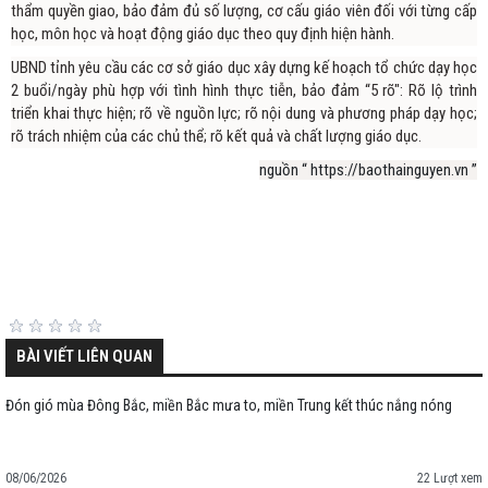
thẩm quyền giao, bảo đảm đủ số lượng, cơ cấu giáo viên đối với từng cấp
học, môn học và hoạt động giáo dục theo quy định hiện hành.
UBND tỉnh yêu cầu các cơ sở giáo dục xây dựng kế hoạch tổ chức dạy học
2 buổi/ngày phù hợp với tình hình thực tiễn, bảo đảm “5 rõ": Rõ lộ trình
triển khai thực hiện; rõ về nguồn lực; rõ nội dung và phương pháp dạy học;
rõ trách nhiệm của các chủ thể; rõ kết quả và chất lượng giáo dục.
nguồn “ https://baothainguyen.vn ”
BÀI VIẾT LIÊN QUAN
Đón gió mùa Đông Bắc, miền Bắc mưa to, miền Trung kết thúc nắng nóng
08/06/2026
22 Lượt xem