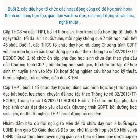
Buổi 2, cấp tiểu học tổ chức các hoạt động củng cố để học sinh hoàn
thành nội dung học tập, giáo dục văn hóa đọc, các hoạt động về văn hóa,
nghệ thuật...
Cấp THCS và cấp THPT, bố trí thời gian, thời khóa biểu học tập tối thiểu 5
ngày/tuần, tối đa là 11 buổi/tuần, mỗi ngày không quá 7 tiết học, mỗi tiết
45 phút. Buổi 1, cấp THCS tổ chức dạy học nội dung Chương trình GDPT
với các môn học và các hoạt động giáo dục theo Thông tư số 32/2018/TT-
BGDĐT. Buổi 2, tổ chức ôn tập, phụ đạo học sinh chưa đạt theo yêu cầu
của Chương trình GDPT; bồi dưỡng học sinh giỏi; tổ chức ôn tập để học
sinh thi tuyển sinh vào lớp 10; hoạt động nghiên cứu khoa học kỹ thuật,
hướng nghiệp, trải nghiệm, giáo dục STEM.
Cấp THPT, buổi 1 tổ chức dạy học nội dung các môn học, hoạt động giáo
dục bắt buộc, lựa chọn, chuyên đề học tập theo Thông tư số 32/2018/TT-
BGDĐT, Thông tư số 13/2022/TT-BGDĐT. Buổi 2, tổ chức ôn tập, phụ đạo
học sinh chưa đạt theo yêu cầu của Chương trình GDPT; bồi dưỡng học
sinh giỏi; ôn thi tốt nghiệp THPT, hoạt động trải nghiệm...
Nhằm đảm bảo đủ đội ngũ giáo viên để tổ chức dạy học 2 buổi/ngày,
UBND tỉnh giao Sở Giáo dục và Đào tạo chủ trì, phối hợp với Sở Nội vụ và
UBND cấp xã thực hiện tuyển dụng giáo viên theo số biên chế được cấp có