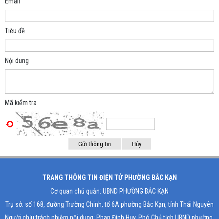
Email
Tiêu đề
Nội dung
Mã kiểm tra
TRANG THÔNG TIN ĐIỆN TỬ PHƯỜNG BẮC KẠN
Cơ quan chủ quản: UBND PHƯỜNG BẮC KẠN
Trụ sở: số 168, đường Trường Chinh, tổ 6A phường Bắc Kạn, tỉnh Thái Nguyên
Người chịu trách nhiệm nội dung: Phan Đình Huy, Phó Chủ tịch UBND phường,