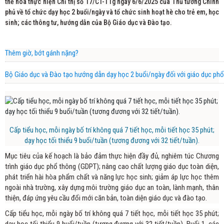
thể hóa thực hiện Chỉ thị số 17/CT-TTg ngày 6/6/2025 của Thủ tướng Chính
phủ về tổ chức dạy học 2 buổi/ngày và tổ chức sinh hoạt hè cho trẻ em, học
sinh; các thông tư, hướng dẫn của Bộ Giáo dục và Đào tạo.
Thêm giờ, bớt gánh nặng?
Bộ Giáo dục và Đào tạo hướng dẫn dạy học 2 buổi/ngày đối với giáo dục ph
Cấp tiểu học, mỗi ngày bố trí không quá 7 tiết học, mỗi tiết học 35 phút;
dạy học tối thiểu 9 buổi/tuần (tương đương với 32 tiết/tuần).
Mục tiêu của kế hoạch là bảo đảm thực hiện đầy đủ, nghiêm túc Chương
trình giáo dục phổ thông (GDPT); nâng cao chất lượng giáo dục toàn diện,
phát triển hài hòa phẩm chất và năng lực học sinh; giảm áp lực học thêm
ngoài nhà trường, xây dựng môi trường giáo dục an toàn, lành mạnh, thân
thiện, đáp ứng yêu cầu đổi mới căn bản, toàn diện giáo dục và đào tạo.
Cấp tiểu học, mỗi ngày bố trí không quá 7 tiết học, mỗi tiết học 35 phút;