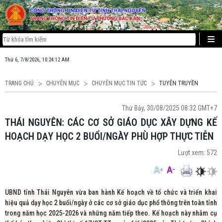
Thứ 6, 7/8/2026, 10:24:12 AM
TRANG CHỦ
CHUYÊN MỤC
CHUYÊN MỤC TIN TỨC
TUYÊN TRUYỀN
Thứ Bảy, 30/08/2025 08:32 GMT+7
THÁI NGUYÊN: CÁC CƠ SỞ GIÁO DỤC XÂY DỰNG KẾ
HOẠCH DẠY HỌC 2 BUỔI/NGÀY PHÙ HỢP THỰC TIỄN
Lượt xem:
572
UBND tỉnh Thái Nguyên vừa ban hành Kế hoạch về tổ chức và triển khai
hiệu quả dạy học 2 buổi/ngày ở các cơ sở giáo dục phổ thông trên toàn tỉnh
trong năm học 2025-2026 và những năm tiếp theo. Kế hoạch này nhằm cụ