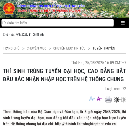
Chủ nhật, 9/8/2026, 11:00:53 AM
TRANG CHỦ
CHUYÊN MỤC
CHUYÊN MỤC TIN TỨC
TUYÊN TRUYỀN
Thứ Hai, 25/08/2025 16:09 GMT+7
THÍ SINH TRÚNG TUYỂN ĐẠI HỌC, CAO ĐẲNG BẮT
ĐẦU XÁC NHẬN NHẬP HỌC TRÊN HỆ THỐNG CHUNG
Lượt xem:
72
Theo thông báo của Bộ Giáo dục và Đào tạo, từ 8 giờ ngày 25/8/2025, thí
sinh trúng tuyển đại học, cao đẳng bắt đầu xác nhận nhập học trực tuyến
trên Hệ thống chung tại địa chỉ: http://thisinh.thitotnghiepthpt.edu.vn.