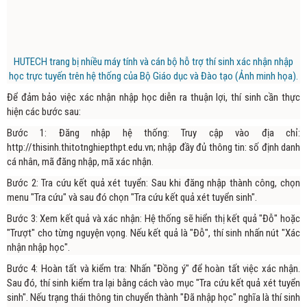
HUTECH trang bị nhiều máy tính và cán bộ hỗ trợ thí sinh xác nhận nhập
học trực tuyến trên hệ thống của Bộ Giáo dục và Đào tạo (Ảnh minh họa).
Để đảm bảo việc xác nhận nhập học diễn ra thuận lợi, thí sinh cần thực
hiện các bước sau:
Bước 1: Đăng nhập hệ thống: Truy cập vào địa chỉ:
http://thisinh.thitotnghiepthpt.edu.vn; nhập đầy đủ thông tin: số định danh
cá nhân, mã đăng nhập, mã xác nhận.
Bước 2: Tra cứu kết quả xét tuyển: Sau khi đăng nhập thành công, chọn
menu "Tra cứu" và sau đó chọn "Tra cứu kết quả xét tuyển sinh".
Bước 3: Xem kết quả và xác nhận: Hệ thống sẽ hiển thị kết quả "Đỗ" hoặc
"Trượt" cho từng nguyện vọng. Nếu kết quả là "Đỗ", thí sinh nhấn nút "Xác
nhận nhập học".
Bước 4: Hoàn tất và kiểm tra: Nhấn "Đồng ý" để hoàn tất việc xác nhận.
Sau đó, thí sinh kiểm tra lại bằng cách vào mục "Tra cứu kết quả xét tuyển
sinh". Nếu trạng thái thông tin chuyển thành "Đã nhập học" nghĩa là thí sinh