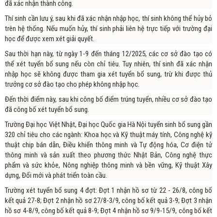
đã xác nhận thành công.
Thí sinh cần lưu ý, sau khi đã xác nhận nhập học, thí sinh không thể hủy bỏ
trên hệ thống. Nếu muốn hủy, thí sinh phải liên hệ trực tiếp với trường đại
học để được xem xét giải quyết.
Sau thời hạn này, từ ngày 1-9 đến tháng 12/2025, các cơ sở đào tạo có
thể xét tuyển bổ sung nếu còn chỉ tiêu. Tuy nhiên, thí sinh đã xác nhận
nhập học sẽ không được tham gia xét tuyển bổ sung, trừ khi được thủ
trưởng cơ sở đào tạo cho phép không nhập học.
Đến thời điểm này, sau khi công bố điểm trúng tuyển, nhiều cơ sở đào tạo
đã công bố xét tuyển bổ sung.
Trường Đại học Việt Nhật, Đại học Quốc gia Hà Nội tuyển sinh bổ sung gần
320 chỉ tiêu cho các ngành: Khoa học và Kỹ thuật máy tính, Công nghệ kỹ
thuật chip bán dẫn, Điều khiển thông minh và Tự động hóa, Cơ điện tử
thông minh và sản xuất theo phương thức Nhật Bản, Công nghệ thực
phẩm và sức khỏe, Nông nghiệp thông minh và bền vững, Kỹ thuật Xây
dựng, Đổi mới và phát triển toàn cầu.
Trường xét tuyển bổ sung 4 đợt: Đợt 1 nhận hồ sơ từ 22 - 26/8, công bố
kết quả 27-8; Đợt 2 nhận hồ sơ 27/8-3/9, công bố kết quả 3-9; Đợt 3 nhận
hồ sơ 4-8/9, công bố kết quả 8-9; Đợt 4 nhận hồ sơ 9/9-15/9, công bố kết