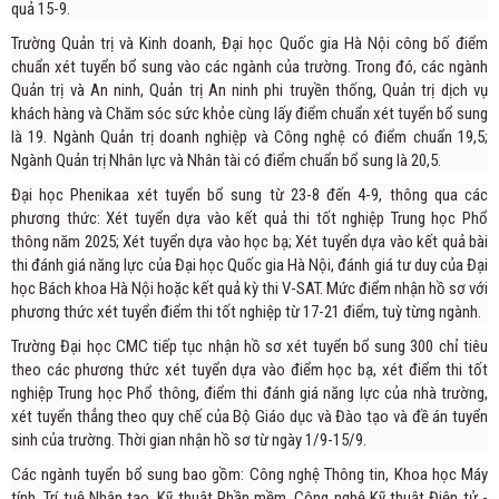
quả 15-9.
Trường Quản trị và Kinh doanh, Đại học Quốc gia Hà Nội công bố điểm
chuẩn xét tuyển bổ sung vào các ngành của trường. Trong đó, các ngành
Quản trị và An ninh, Quản trị An ninh phi truyền thống, Quản trị dịch vụ
khách hàng và Chăm sóc sức khỏe cùng lấy điểm chuẩn xét tuyển bổ sung
là 19. Ngành Quản trị doanh nghiệp và Công nghệ có điểm chuẩn 19,5;
Ngành Quản trị Nhân lực và Nhân tài có điểm chuẩn bổ sung là 20,5.
Đại học Phenikaa xét tuyển bổ sung từ 23-8 đến 4-9, thông qua các
phương thức: Xét tuyển dựa vào kết quả thi tốt nghiệp Trung học Phổ
thông năm 2025; Xét tuyển dựa vào học bạ; Xét tuyển dựa vào kết quả bài
thi đánh giá năng lực của Đại học Quốc gia Hà Nội, đánh giá tư duy của Đại
học Bách khoa Hà Nội hoặc kết quả kỳ thi V-SAT. Mức điểm nhận hồ sơ với
phương thức xét tuyển điểm thi tốt nghiệp từ 17-21 điểm, tuỳ từng ngành.
Trường Đại học CMC tiếp tục nhận hồ sơ xét tuyển bổ sung 300 chỉ tiêu
theo các phương thức xét tuyển dựa vào điểm học bạ, xét điểm thi tốt
nghiệp Trung học Phổ thông, điểm thi đánh giá năng lực của nhà trường,
xét tuyển thẳng theo quy chế của Bộ Giáo dục và Đào tạo và đề án tuyển
sinh của trường. Thời gian nhận hồ sơ từ ngày 1/9-15/9.
Các ngành tuyển bổ sung bao gồm: Công nghệ Thông tin, Khoa học Máy
tính, Trí tuệ Nhân tạo, Kỹ thuật Phần mềm, Công nghệ Kỹ thuật Điện tử -