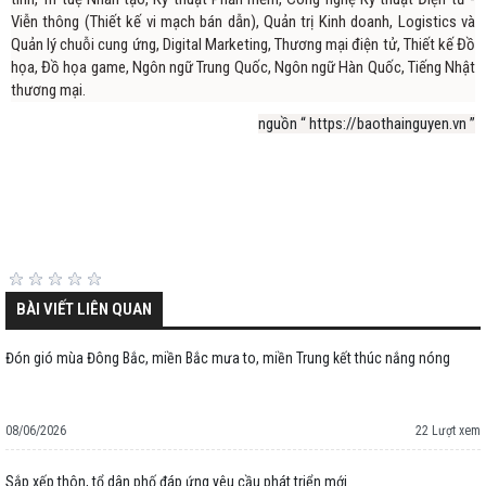
Viễn thông (Thiết kế vi mạch bán dẫn), Quản trị Kinh doanh, Logistics và
Quản lý chuỗi cung ứng, Digital Marketing, Thương mại điện tử, Thiết kế Đồ
họa, Đồ họa game, Ngôn ngữ Trung Quốc, Ngôn ngữ Hàn Quốc, Tiếng Nhật
thương mại.
nguồn “ https://baothainguyen.vn ”
BÀI VIẾT LIÊN QUAN
Đón gió mùa Đông Bắc, miền Bắc mưa to, miền Trung kết thúc nắng nóng
08/06/2026
22 Lượt xem
Sắp xếp thôn, tổ dân phố đáp ứng yêu cầu phát triển mới