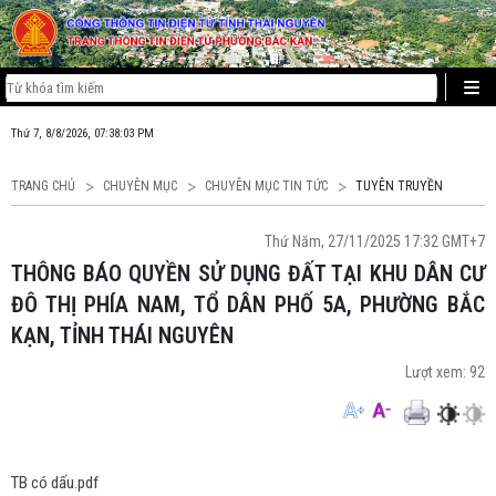
Thứ 7, 8/8/2026, 07:38:03 PM
TRANG CHỦ
CHUYÊN MỤC
CHUYÊN MỤC TIN TỨC
TUYÊN TRUYỀN
Thứ Năm, 27/11/2025 17:32 GMT+7
THÔNG BÁO QUYỀN SỬ DỤNG ĐẤT TẠI KHU DÂN CƯ
ĐÔ THỊ PHÍA NAM, TỔ DÂN PHỐ 5A, PHƯỜNG BẮC
KẠN, TỈNH THÁI NGUYÊN
Lượt xem:
92
TB có dấu.pdf