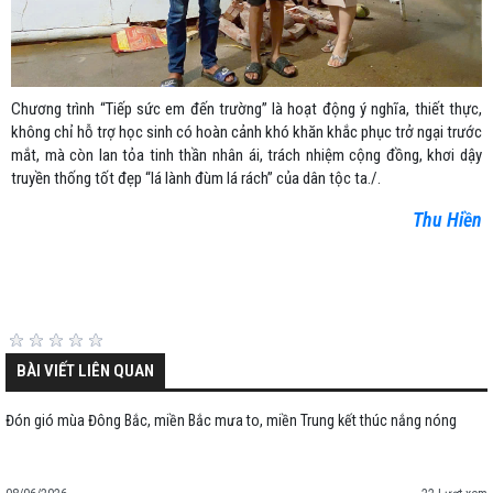
Chương trình “Tiếp sức em đến trường” là hoạt động ý nghĩa, thiết thực,
không chỉ hỗ trợ học sinh có hoàn cảnh khó khăn khắc phục trở ngại trước
mắt, mà còn lan tỏa tinh thần nhân ái, trách nhiệm cộng đồng, khơi dậy
truyền thống tốt đẹp “lá lành đùm lá rách” của dân tộc ta./.
Thu Hiền
BÀI VIẾT LIÊN QUAN
Đón gió mùa Đông Bắc, miền Bắc mưa to, miền Trung kết thúc nắng nóng