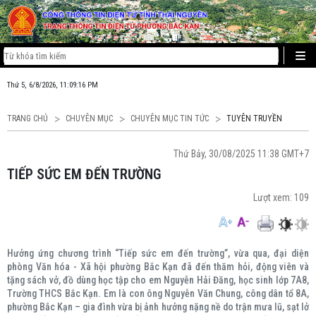
Thứ 5, 6/8/2026, 11:09:17 PM
TRANG CHỦ
CHUYÊN MỤC
CHUYÊN MỤC TIN TỨC
TUYÊN TRUYỀN
Thứ Bảy, 30/08/2025 11:38 GMT+7
TIẾP SỨC EM ĐẾN TRƯỜNG
Lượt xem:
109
Hưởng ứng chương trình “Tiếp sức em đến trường”, vừa qua, đại diện
phòng Văn hóa - Xã hội phường Bắc Kạn đã đến thăm hỏi, động viên và
tặng sách vở, đồ dùng học tập cho em Nguyễn Hải Đăng, học sinh lớp 7A8,
Trường THCS Bắc Kạn. Em là con ông Nguyễn Văn Chung, công dân tổ 8A,
phường Bắc Kạn – gia đình vừa bị ảnh hưởng nặng nề do trận mưa lũ, sạt lở