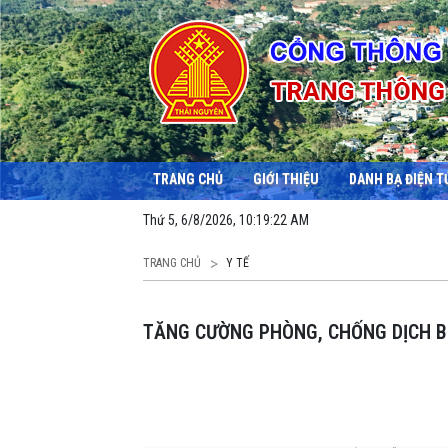
TRANG CHỦ
GIỚI THIỆU
DANH BẠ ĐIỆN T
Thứ 5, 6/8/2026, 10:19:23 AM
TRANG CHỦ
Y TẾ
TĂNG CƯỜNG PHÒNG, CHỐNG DỊCH 