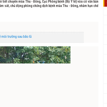
ời tiết chuyển mùa Thu - Đông, Cục Phòng bệnh (Bộ Y tế) vừa có văn bản
 giám sát, chủ động phòng chống dịch bệnh mùa Thu - Đông, nhằm hạn chế
ý môi trường sau bão lũ