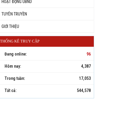
HOẠT ĐỘNG UBND
TUYÊN TRUYỀN
GIỚI THIỆU
THỐNG KÊ TRUY CẬP
Đang online:
96
Hôm nay:
4,387
Trong tuần:
17,053
Tất cả:
544,578