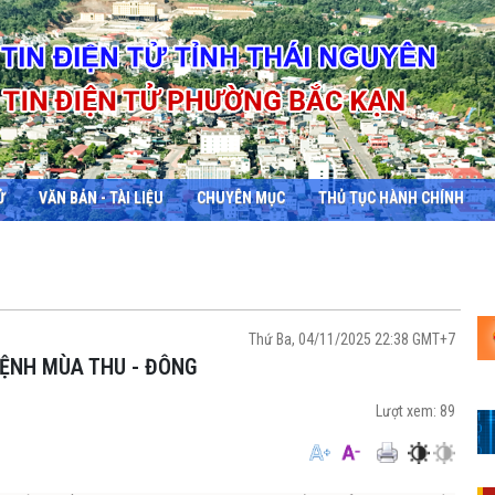
Ử
VĂN BẢN - TÀI LIỆU
CHUYÊN MỤC
THỦ TỤC HÀNH CHÍNH
Thứ Ba, 04/11/2025 22:38 GMT+7
BỆNH MÙA THU - ĐÔNG
Lượt xem:
89