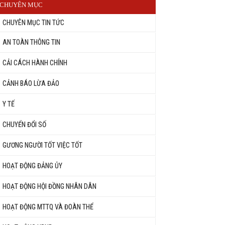
CHUYÊN MỤC
CHUYÊN MỤC TIN TỨC
AN TOÀN THÔNG TIN
CẢI CÁCH HÀNH CHÍNH
CẢNH BÁO LỪA ĐẢO
Y TẾ
CHUYỂN ĐỔI SỐ
GƯƠNG NGƯỜI TỐT VIỆC TỐT
HOẠT ĐỘNG ĐẢNG ỦY
HOẠT ĐỘNG HỘI ĐỒNG NHÂN DÂN
HOẠT ĐỘNG MTTQ VÀ ĐOÀN THỂ