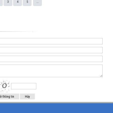
3
4
5
...