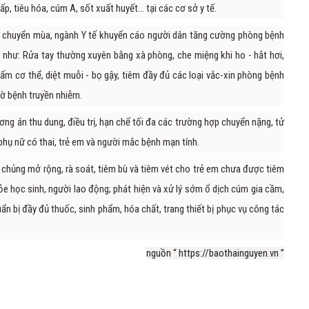
, tiêu hóa, cúm A, sốt xuất huyết... tại các cơ sở y tế.
oạn chuyển mùa, ngành Y tế khuyến cáo người dân tăng cường phòng bệnh
như: Rửa tay thường xuyên bằng xà phòng, che miệng khi ho - hắt hơi,
 ấm cơ thể, diệt muỗi - bọ gậy, tiêm đầy đủ các loại vắc-xin phòng bệnh
gờ bệnh truyền nhiễm.
ơng án thu dung, điều trị, hạn chế tối đa các trường hợp chuyển nặng, tử
phụ nữ có thai, trẻ em và người mắc bệnh mạn tính.
 chủng mở rộng, rà soát, tiêm bù và tiêm vét cho trẻ em chưa được tiêm
e học sinh, người lao động; phát hiện và xử lý sớm ổ dịch cúm gia cầm,
n bị đầy đủ thuốc, sinh phẩm, hóa chất, trang thiết bị phục vụ công tác
nguồn “ https://baothainguyen.vn ”