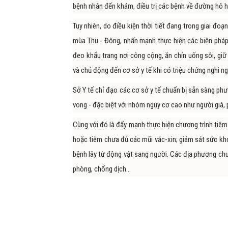
bệnh nhân đến khám, điều trị các bệnh về đường hô hấp
Tuy nhiên, do điều kiện thời tiết đang trong giai đ
mùa Thu - Đông, nhấn mạnh thực hiện các biện pháp 
đeo khẩu trang nơi công cộng, ăn chín uống sôi, giữ
và chủ động đến cơ sở y tế khi có triệu chứng nghi n
Sở Y tế chỉ đạo các cơ sở y tế chuẩn bị sẵn sàng phư
vong - đặc biệt với nhóm nguy cơ cao như người già, 
Cùng với đó là đẩy mạnh thực hiện chương trình tiêm
hoặc tiêm chưa đủ các mũi vắc-xin; giám sát sức khỏ
bệnh lây từ động vật sang người. Các địa phương chuẩ
phòng, chống dịch…