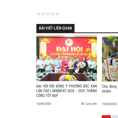
BÀI VIẾT LIÊN QUAN
ĐẠI HỘI HỘI ĐÔNG Y PHƯỜNG BẮC KẠN
Chủ động 
LẦN THỨ I, NHIỆM KỲ 2026 – 2031 THÀNH
nhiễm
CÔNG TỐT ĐẸP
16/06/2026
82 Lượt xem
10/06/2026