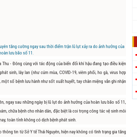
yên tăng cường ngay sau thời điểm trận lũ lụt xảy ra do ảnh hưởng của
hoàn lưu bão số 11.
 Thu - Đông cùng với tác động của biến đổi khí hậu đang tạo điều kiện
phát sinh, lây lan (như cúm mùa, COVID-19, viêm phổi, ho gà, virus hợp
ra, một số bệnh lưu hành như sốt xuất huyết, tay chân miệng vẫn ghi nhận
ên, ngay sau những ngày bị lũ lụt do ảnh hưởng của hoàn lưu bão số 11,
hám, chữa bệnh cho nhân dân, đặc biệt là coi trọng công tác vệ sinh môi
nay, toàn tỉnh không có dịch bệnh phát sinh.
 thông tin từ Sở Y tế Thái Nguyên, hiện nay không có tình trạng gia tăng