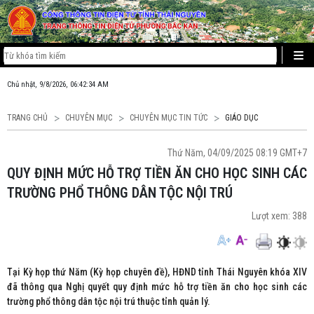
Chủ nhật, 9/8/2026, 06:42:34 AM
TRANG CHỦ
CHUYÊN MỤC
CHUYÊN MỤC TIN TỨC
GIÁO DỤC
Thứ Năm, 04/09/2025 08:19 GMT+7
QUY ĐỊNH MỨC HỖ TRỢ TIỀN ĂN CHO HỌC SINH CÁC
TRƯỜNG PHỔ THÔNG DÂN TỘC NỘI TRÚ
Lượt xem:
388
Tại Kỳ họp thứ Năm (Kỳ họp chuyên đề), HĐND tỉnh Thái Nguyên khóa XIV
đã thông qua Nghị quyết quy định mức hỗ trợ tiền ăn cho học sinh các
trường phổ thông dân tộc nội trú thuộc tỉnh quản lý.