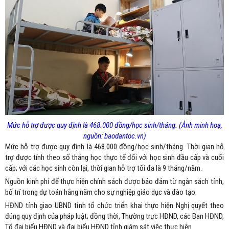
Mức hỗ trợ được quy định là 468.000 đồng/học sinh/tháng. (Ảnh minh hoạ,
nguồn: baodantoc.vn)
Mức hỗ trợ được quy định là 468.000 đồng/học sinh/tháng. Thời gian hỗ
trợ được tính theo số tháng học thực tế đối với học sinh đầu cấp và cuối
cấp; với các học sinh còn lại, thời gian hỗ trợ tối đa là 9 tháng/năm.
Nguồn kinh phí để thực hiện chính sách được bảo đảm từ ngân sách tỉnh,
bố trí trong dự toán hằng năm cho sự nghiệp giáo dục và đào tạo.
HĐND tỉnh giao UBND tỉnh tổ chức triển khai thực hiện Nghị quyết theo
đúng quy định của pháp luật; đồng thời, Thường trực HĐND, các Ban HĐND,
Tổ đại biểu HĐND và đại biểu HĐND tỉnh giám sát việc thực hiện.