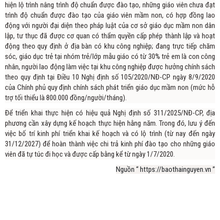
hiện lộ trình nâng trình độ chuẩn được đào tạo, những giáo viên chưa đạt
trình độ chuẩn được đào tạo của giáo viên mầm non, có hợp đồng lao
động với người đại diện theo pháp luật của cơ sở giáo dục mầm non dân
lập, tư thục đã được cơ quan có thẩm quyền cấp phép thành lập và hoạt
động theo quy định ở địa bàn có khu công nghiệp; đang trực tiếp chăm
sóc, giáo dục trẻ tại nhóm trẻ/lớp mẫu giáo có từ 30% trẻ em là con công
nhân, người lao động làm việc tại khu công nghiệp được hưởng chính sách
theo quy định tại Điều 10 Nghị định số 105/2020/NĐ-CP ngày 8/9/2020
của Chính phủ quy định chính sách phát triển giáo dục mầm non (mức hỗ
trợ tối thiểu là 800.000 đồng/người/tháng).
Để triển khai thực hiện có hiệu quả Nghị định số 311/2025/NĐ-CP, địa
phương cần xây dựng kế hoạch thực hiện hằng năm. Trong đó, lưu ý đến
việc bố trí kinh phí triển khai kế hoạch và có lộ trình (từ nay đến ngày
31/12/2027) để hoàn thành việc chi trả kinh phí đào tạo cho những giáo
viên đã tự túc đi học và được cấp bằng kể từ ngày 1/7/2020.
Nguồn “ https://baothainguyen.vn ”